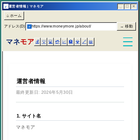
e
運営者情報 | マネモア
_
☐
✕
⌂ ホーム
アドレス(D)
e
https://www.moneymore.jp/about/
→ 移動
マネ
モア
💰
💡
💻
💳
📈
🏦
💎
🔗
📖
運営者情報
最終更新日: 2026年5月30日
1. サイト名
マネモア