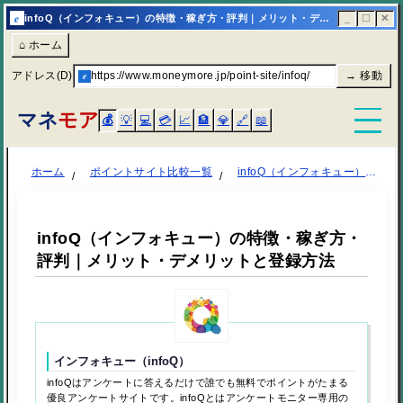
e
infoQ（インフォキュー）の特徴・稼ぎ方・評判｜メリット・デメリットと登録方法
_
☐
✕
⌂ ホーム
アドレス(D)
e
https://www.moneymore.jp/point-site/infoq/
→ 移動
マネ
モア
💰
💡
💻
💳
📈
🏦
💎
🔗
📖
ホーム
ポイントサイト比較一覧
infoQ（インフォキュー）の特徴・稼ぎ方・評判｜メリット・デメリットと登録方法
infoQ（インフォキュー）の特徴・稼ぎ方・
評判｜メリット・デメリットと登録方法
インフォキュー（infoQ）
infoQはアンケートに答えるだけで誰でも無料でポイントがたまる
優良アンケートサイトです。infoQとはアンケートモニター専用の