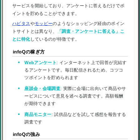
サービスを開始しており、アンケートに答えるだけでポ
イントを貯めることができます。
ハピタス
や
モッピー
のようなショッピング経由のポイン
トサイトとは異なり、
「調査・アンケートに答える」こ
とに特化
しているのが特徴です。
infoQの稼ぎ方
Webアンケート
: インターネット上で回答が完結す
るアンケートです。毎日配信されるため、コツコ
ツポイントを貯められます
座談会・会場調査
: 実際に会場に出向いて商品やサ
ービスについて意見を述べる調査です。高額報酬
が期待できます
商品モニター
: 試供品などを試して感想を報告する
調査です
infoQの強み