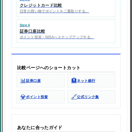
クレジットカード比較
日常の買い物でポイントを二重取りする。
Step 4
証券口座比較
ポイント投資・NISAへステップアップする。
比較ページへのショートカット
📊
🏦
証券口座
ネット銀行
💎
🔗
ポイント投資
公式リンク集
あなたに合ったガイド