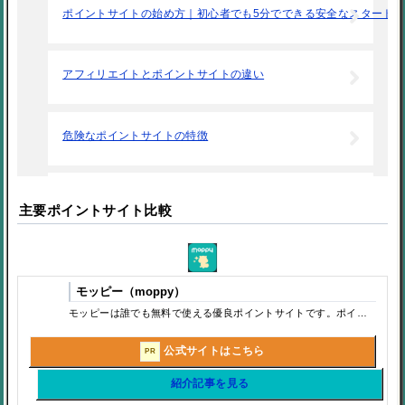
ポイントサイトの始め方｜初心者でも5分でできる安全なスタート
アフィリエイトとポイントサイトの違い
危険なポイントサイトの特徴
ポイントサイトの広告利用で気をつけること
主要ポイントサイト比較
ポイントサイトの稼ぎ方｜初心者でも失敗しない効率的なお小遣い
モッピー（moppy）
モッピーは誰でも無料で使える優良ポイントサイトです。ポイントサイト（お小遣いサイト）とはポイントを貯め、貯めたポイントを現金やギフトカードに変更できるサービスです。今回は老舗の「モッピー」について説明していこうと思います。
ポイントサイトは稼ぐよりは貯める、節約するツール
公式サイトはこちら
PR
ポイントサイトは楽天での購入で便利
紹介記事を見る