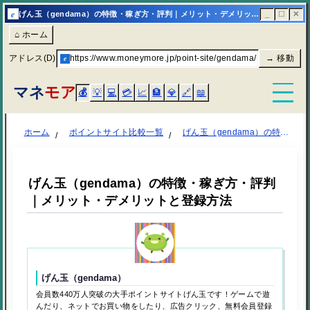
e
げん玉（gendama）の特徴・稼ぎ方・評判｜メリット・デメリットと登録方法
_
☐
✕
⌂ ホーム
アドレス(D)
e
https://www.moneymore.jp/point-site/gendama/
→ 移動
マネ
モア
💰
💡
💻
💳
📈
🏦
💎
🔗
📖
ホーム
ポイントサイト比較一覧
げん玉（gendama）の特徴・稼ぎ方・評判｜メリット・デメリットと登録方法
げん玉（gendama）の特徴・稼ぎ方・評判
｜メリット・デメリットと登録方法
げん玉（gendama）
会員数440万人突破の大手ポイントサイトげん玉です！ゲームで遊
んだり、ネットでお買い物をしたり、広告クリック、無料会員登録