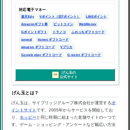
対応電子マネー
楽天Edy
Vポイント（旧Tポイント）
LINEポイント
Amazonギフト券
ビットコイン
WebMoney
Gポイントギフト
トラノコ
ふわっちギフトコード
paypal
itunes ギフトコード
amazon ギフトコード
Vプリカ
Google play ギフトコード
G-point ギフトコード
げん玉の
PR
公式サイト
げん玉とは？
げん玉は、サイブリッジグループ株式会社が運営する
ポ
イントサイト
です。2005年からサービスを開始してお
り、
モッピー
と同じ時期に始まった老舗サイトの一つで
す。ゲーム・ショッピング・アンケートなど幅広い方法