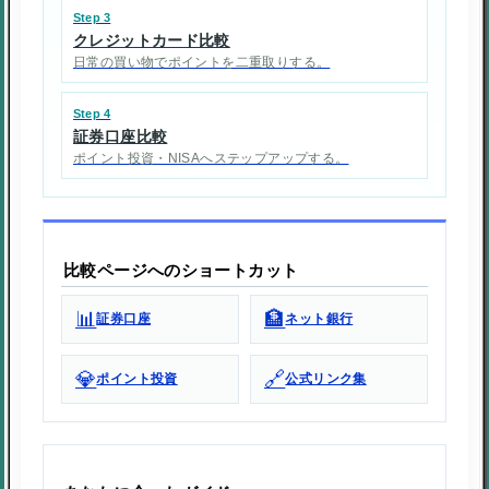
Step 3
クレジットカード比較
日常の買い物でポイントを二重取りする。
Step 4
証券口座比較
ポイント投資・NISAへステップアップする。
比較ページへのショートカット
📊
🏦
証券口座
ネット銀行
💎
🔗
ポイント投資
公式リンク集