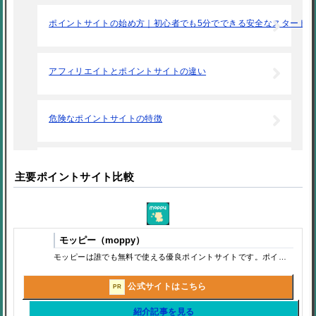
ポイントサイトの始め方｜初心者でも5分でできる安全なスタート
アフィリエイトとポイントサイトの違い
危険なポイントサイトの特徴
ポイントサイトの広告利用で気をつけること
主要ポイントサイト比較
ポイントサイトの稼ぎ方｜初心者でも失敗しない効率的なお小遣い
モッピー（moppy）
モッピーは誰でも無料で使える優良ポイントサイトです。ポイントサイト（お小遣いサイト）とはポイントを貯め、貯めたポイントを現金やギフトカードに変更できるサービスです。今回は老舗の「モッピー」について説明していこうと思います。
ポイントサイトは稼ぐよりは貯める、節約するツール
公式サイトはこちら
PR
ポイントサイトは楽天での購入で便利
紹介記事を見る