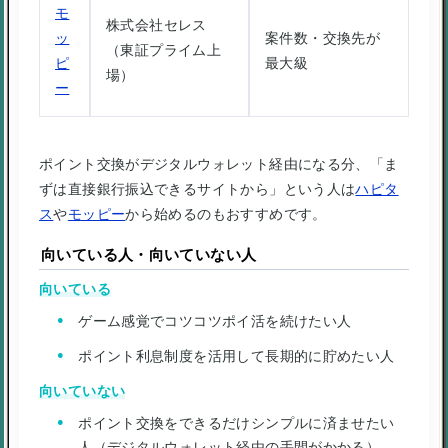
モ
株式会社セレス
ッ
案件数・交換先が
（東証プライム上
ピ
最大級
場）
ー
ポイント交換がデジタルウォレット経由になる分、「ま
ずは直接銀行振込できるサイトから」という人は
ハピタ
ス
や
モッピー
から始めるのもおすすめです。
向いている人・向いていない人
向いている
ゲーム感覚でコツコツポイ活を続けたい人
ポイント利息制度を活用して長期的に貯めたい人
向いていない
ポイント交換をできるだけシンプルに済ませたい
人（デジタルウォレット経由の手間がかかる）