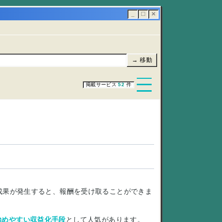
_
☐
✕
→ 移動
掲載サービス
52
件
成果が発生すると、報酬を受け取ることができま
始めやすい収益化手段
として人気があります。