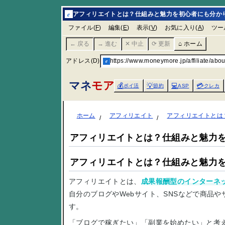
e
アフィリエイトとは？仕組みと魅力を初心者にも分か
ファイル(
F
)
編集(
E
)
表示(
V
)
お気に入り(
A
)
ツー
← 戻る
→ 進む
✕ 中止
⟳ 更新
⌂ ホーム
アドレス(D)
e
https://www.moneymore.jp/affiliate/abou
マネ
モア
💰
💡
💻
💳
ポイ活
節約
ASP
クレカ
ホーム
アフィリエイト
アフィリエイトとは
アフィリエイトとは？仕組みと魅力
アフィリエイトとは？仕組みと魅力
アフィリエイトとは、
成果報酬型のインターネ
自分のブログやWebサイト、SNSなどで商品
す。
「ブログで稼ぎたい」「副業を始めたい」と考