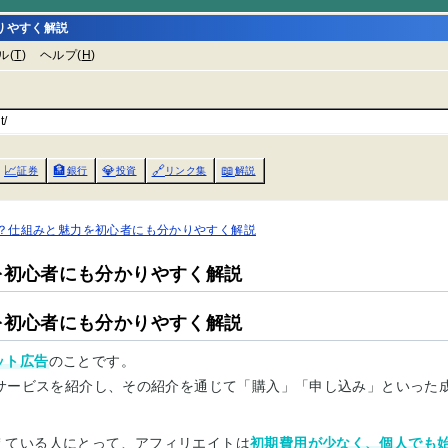
りやすく解説
ル(
T
)
ヘルプ(
H
)
t/
📈
🏦
💎
🔗
📖
証券
銀行
投資
リンク集
解説
？仕組みと魅力を初心者にも分かりやすく解説
を初心者にも分かりやすく解説
を初心者にも分かりやすく解説
ット広告
のことです。
やサービスを紹介し、その紹介を通じて「購入」「申し込み」といった
えている人にとって、アフィリエイトは
初期費用が少なく、個人でも