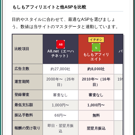
もしもアフィリエイトと他ASPを比較
目的やスタイルに合わせて、最適なASPを選びましょ
う。数値は当サイトのマスタデータと連動しています。
イチオシ
比較項目
A8.net（エーハ
バリュー
もしもアフィリ
チネット）
ス
エイト
広告主数
約27,000社
約8,000社
約8,7
2000年〜（26年
2010年〜（16年
1999年〜
運営期間
目）
目）
目
登録審査
審査なし
審査なし
審査
最低支払額
1,000円〜
1,000円〜
1,00
振込手数料
66円〜
無料
無
即日・翌翌月振
報酬の受け取り
翌翌月振込
翌翌月
込