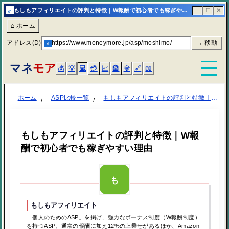
e
もしもアフィリエイトの評判と特徴｜W報酬で初心者でも稼ぎやすい理由
_
☐
✕
⌂ ホーム
アドレス(D)
e
https://www.moneymore.jp/asp/moshimo/
→ 移動
マネ
モア
💰
💡
💻
💳
📈
🏦
💎
🔗
📖
ホーム
ASP比較一覧
もしもアフィリエイトの評判と特徴｜W報酬で初心者でも稼ぎやすい理由
もしもアフィリエイトの評判と特徴｜W報
酬で初心者でも稼ぎやすい理由
もしもアフィリエイト
「個人のためのASP」を掲げ、強力なボーナス制度（W報酬制度）
を持つASP。通常の報酬に加え12%の上乗せがあるほか、Amazon