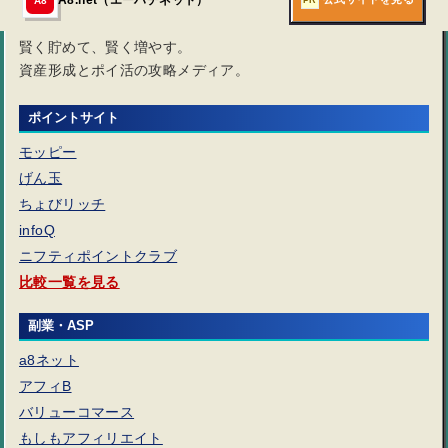
マネモア
セルフアフィリエイトについて
賢く貯めて、賢く増やす。
資産形成とポイ活の攻略メディア。
ラッコWEBサービス
ポイントサイト
モッピー
げん玉
ちょびリッチ
infoQ
ニフティポイントクラブ
比較一覧を見る
副業・ASP
a8ネット
アフィB
バリューコマース
もしもアフィリエイト