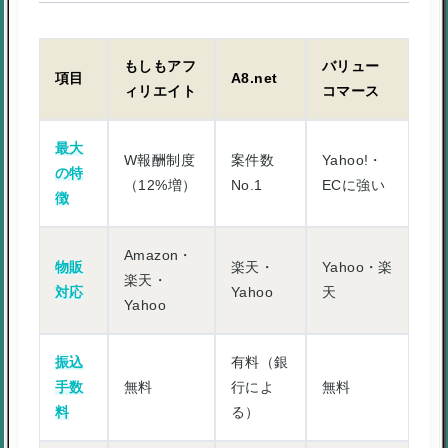
もしもアフ
バリュー
項目
A8.net
ィリエイト
コマース
最大
W報酬制度
案件数
Yahoo!・
の特
（12%増）
No.1
ECに強い
徴
Amazon・
物販
楽天・
Yahoo・楽
楽天・
対応
Yahoo
天
Yahoo
振込
有料（銀
手数
無料
行によ
無料
料
る）