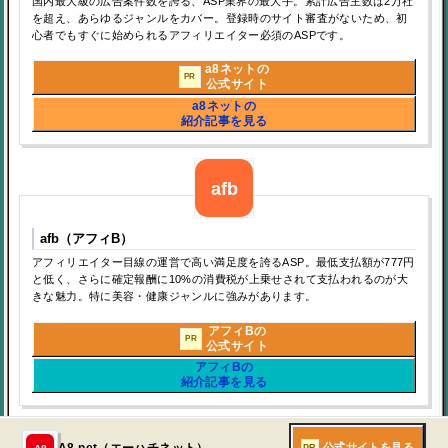
国内最大級の広告案件数を誇る、ASP業界の最大手。累計広告主数は2万社
を超え、あらゆるジャンルをカバー。登録時のサイト審査がないため、初
心者でもすぐに始められるアフィリエイター必須のASPです。
小さなサイトをAstroで作る
a8ネットの
PR
公式サイト
a8ネットの
紹介記事を見る
WordPressでアフィリエイトを運用する為に
もしも vs バリューコマース比較
afb（アフィB）
A8.net vs バリューコマース比較
アフィリエイター目線の運営で高い満足度を誇るASP。最低支払額が777円
と低く、さらに確定報酬に10%の消費税が上乗せされて支払われるのが大
きな魅力。特に美容・健康ジャンルに強みがあります。
始めたいアフィリエイトのカテゴリーを決める
アフィBの
PR
公式サイト
アフィBの
紹介記事を見る
ごった煮ブログにしない方が良い理由
公式サイトを見る
A8.net（エーハチネット）
PR