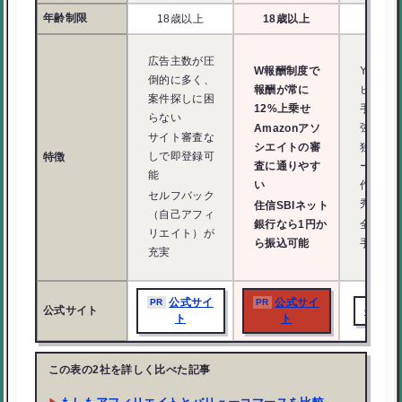
年齢制限
18歳以上
18歳以上
18歳
広告主数が圧
W報酬制度で
Yahoo
倒的に多く、
報酬が常に
ピング
案件探しに困
12%上乗せ
手ECサ
らない
強い
Amazonアソ
サイト審査な
シエイトの審
独自の
しで即登録可
特徴
査に通りやす
ールや
能
い
作成機
セルフバック
秀
住信SBIネット
（自己アフィ
銀行なら1円か
全案件
リエイト）が
ら振込可能
手数料
充実
公式サイ
公式サイ
PR
PR
公式サ
公式サイト
ト
ト
この表の2社を詳しく比べた記事