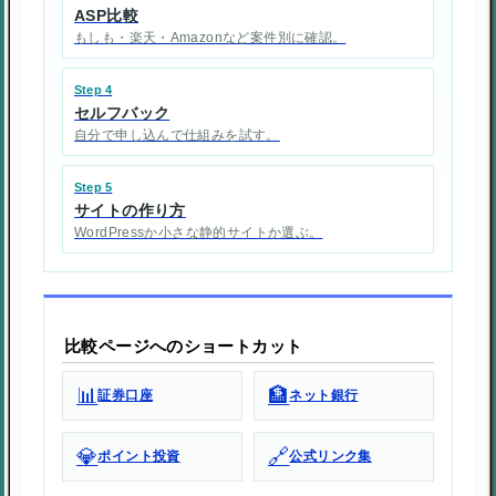
ASP比較
もしも・楽天・Amazonなど案件別に確認。
Step 4
セルフバック
自分で申し込んで仕組みを試す。
Step 5
サイトの作り方
WordPressか小さな静的サイトか選ぶ。
比較ページへのショートカット
📊
🏦
証券口座
ネット銀行
💎
🔗
ポイント投資
公式リンク集