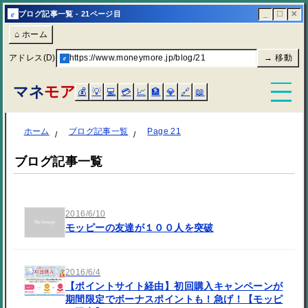
e
ブログ記事一覧 - 21ページ目
_
☐
✕
⌂ ホーム
アドレス(D)
e
https://www.moneymore.jp/blog/21
→ 移動
マネ
モア
💰
💡
💻
💳
📈
🏦
💎
🔗
📖
ホーム
ブログ記事一覧
Page 21
ブログ記事一覧
2016/6/10
モッピーの友達が１００人を突破
2016/6/4
【ポイントサイト経由】初回購入キャンペーンが
期間限定でボーナスポイントも！急げ！【モッピ