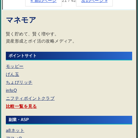
« 前のページ
21 / 42
次のページ »
マネモア
賢く貯めて、賢く増やす。
資産形成とポイ活の攻略メディア。
ポイントサイト
モッピー
げん玉
ちょびリッチ
infoQ
ニフティポイントクラブ
比較一覧を見る
副業・ASP
a8ネット