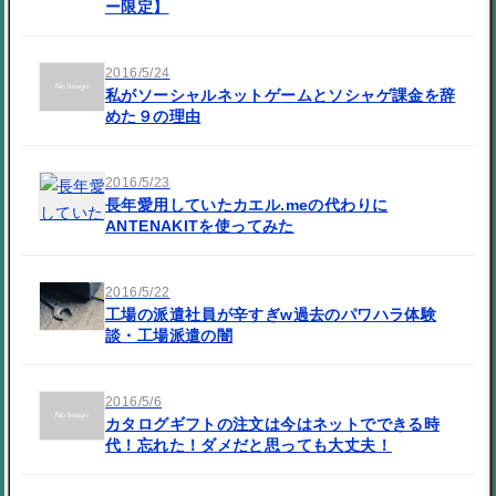
ー限定】
2016/5/24
私がソーシャルネットゲームとソシャゲ課金を辞
めた９の理由
2016/5/23
長年愛用していたカエル.meの代わりに
ANTENAKITを使ってみた
2016/5/22
工場の派遣社員が辛すぎw過去のパワハラ体験
談・工場派遣の闇
2016/5/6
カタログギフトの注文は今はネットでできる時
代！忘れた！ダメだと思っても大丈夫！