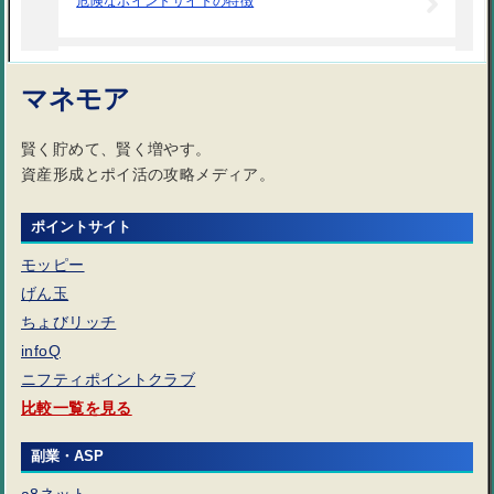
危険なポイントサイトの特徴
ポイントサイトの広告利用で気をつけること
マネモア
賢く貯めて、賢く増やす。
ポイントサイトの稼ぎ方｜初心者でも失敗しない効率的なお小遣い
資産形成とポイ活の攻略メディア。
ポイントサイトは稼ぐよりは貯める、節約するツール
ポイントサイト
モッピー
げん玉
ポイントサイトは楽天での購入で便利
ちょびリッチ
infoQ
広告利用で気をつけること
ニフティポイントクラブ
比較一覧を見る
ポイントサイトのお得なキャンペーン
副業・ASP