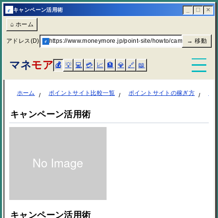
e
キャンペーン活用術
_
☐
✕
⌂ ホーム
アドレス(D)
e
https://www.moneymore.jp/point-site/howto/campaign/
→ 移動
マネ
モア
💰
💡
💻
💳
📈
🏦
💎
🔗
📖
ホーム
ポイントサイト比較一覧
ポイントサイトの稼ぎ方
キャンペー
キャンペーン活用術
キャンペーン活用術