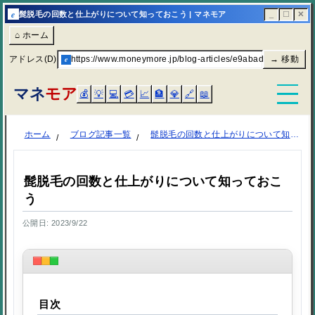
e
髭脱毛の回数と仕上がりについて知っておこう | マネモア
_
☐
✕
⌂ ホーム
アドレス(D)
e
https://www.moneymore.jp/blog-articles/e9abade884
→ 移動
マネ
モア
💰
💡
💻
💳
📈
🏦
💎
🔗
📖
ホーム
ブログ記事一覧
髭脱毛の回数と仕上がりについて知っておこう
髭脱毛の回数と仕上がりについて知っておこ
う
公開日: 2023/9/22
目次