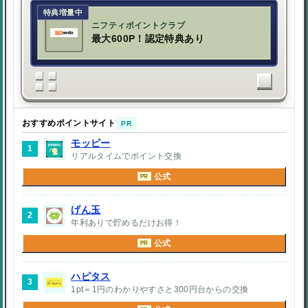
特典増量中
ニフティポイントクラブ
最大600P！認定特典あり
おすすめポイントサイト
PR
モッピー
1
リアルタイムでポイント交換
公式
PR
げん玉
2
年利ありで貯めるだけお得！
公式
PR
ハピタス
3
1pt＝1円のわかりやすさと300円台からの交換