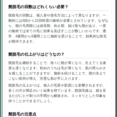
髭脱毛の回数はどれくらい必要？
髭脱毛の回数は、個人差や脱毛方法によって異なりますが、一
般的には6回から12回程度の施術が必要とされています。なぜな
ら、髭の毛周期には成長期、休止期、抜け落ち期があり、一度
の施術では全ての毛に効果を及ぼすことが難しいからです。通
常、4週間から6週間ごとに施術を受けることで、効果的な脱毛
が期待できます。
髭脱毛の仕上がりはどうなの？
髭脱毛を継続することで、徐々に髭が薄くなり、生えてくる速
度も遅くなります。初めのうちは毛が薄くなり、肌の滑らかさ
を感じることができますが、施術を続けることで、髭の生えて
こない箇所が増え、完璧な肌が手に入ります。
髭脱毛の仕上がりは、個人の毛質や肌質にも影響されますが、
多くの方が満足のいく結果を得ています。髭脱毛後は、鏡を見
るたびにヒゲ剃りの手間から解放され、スッキリとした印象を
持つことができるでしょう。
髭脱毛の注意点