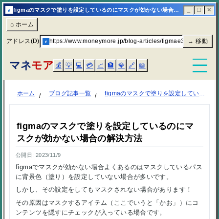
e
figmaのマスクで塗りを設定しているのにマスクが効かない場合の解決方法 | マネモア
_
☐
✕
⌂ ホーム
アドレス(D)
e
https://www.moneymore.jp/blog-articles/figmae381ae
→ 移動
マネ
モア
💰
💡
💻
💳
📈
🏦
💎
🔗
📖
ホーム
ブログ記事一覧
figmaのマスクで塗りを設定しているのにマスクが効かない場合の解決方法
figmaのマスクで塗りを設定しているのにマ
スクが効かない場合の解決方法
公開日: 2023/11/9
figmaでマスクが効かない場合よくあるのはマスクしているパス
に背景色（塗り）を設定していない場合が多いです。
しかし、その設定をしてもマスクされない場合があります！
その原因はマスクするアイテム（ここでいうと「かお」）にコ
ンテンツを隠すにチェックが入っている場合です。