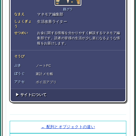
顔グラ
なまえ
マネモア編集部
しょくぎょ
生活改善ライター
う
せつめい
お金に関する情報を分かりやすく解説するマネモア編
集部です。読者の皆様の生活が少し楽になるような情
報をお届けします。
そうび
ぶき
ノートPC
ぼうぐ
家計メモ帳
アクセ
ポイ活アプリ
▶ サイトについて
← 配列とオブジェクトの違い