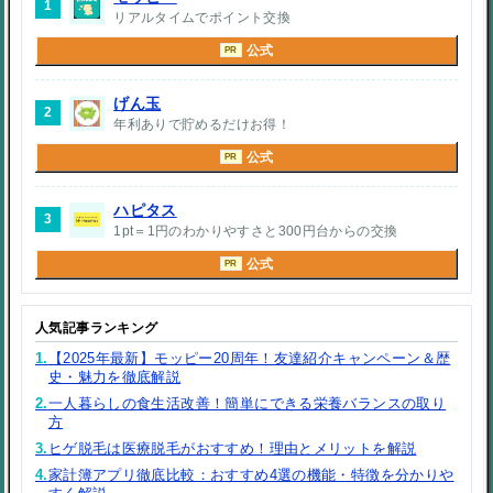
1
リアルタイムでポイント交換
公式
PR
げん玉
2
年利ありで貯めるだけお得！
公式
PR
ハピタス
3
1pt＝1円のわかりやすさと300円台からの交換
公式
PR
人気記事ランキング
1.
【2025年最新】モッピー20周年！友達紹介キャンペーン＆歴
史・魅力を徹底解説
2.
一人暮らしの食生活改善！簡単にできる栄養バランスの取り
方
3.
ヒゲ脱毛は医療脱毛がおすすめ！理由とメリットを解説
4.
家計簿アプリ徹底比較：おすすめ4選の機能・特徴を分かりや