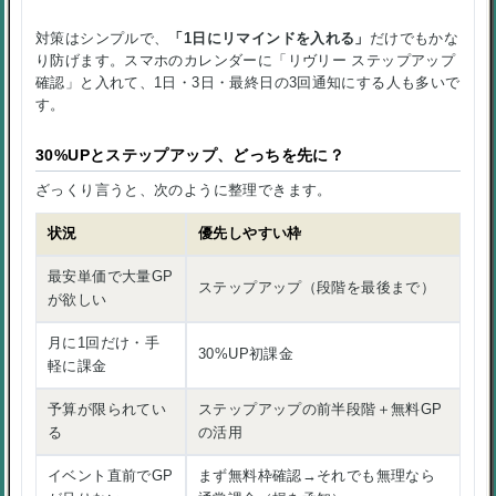
対策はシンプルで、
「1日にリマインドを入れる」
だけでもかな
り防げます。スマホのカレンダーに「リヴリー ステップアップ
確認」と入れて、1日・3日・最終日の3回通知にする人も多いで
す。
30%UPとステップアップ、どっちを先に？
ざっくり言うと、次のように整理できます。
状況
優先しやすい枠
最安単価で大量GP
ステップアップ（段階を最後まで）
が欲しい
月に1回だけ・手
30%UP初課金
軽に課金
予算が限られてい
ステップアップの前半段階＋無料GP
る
の活用
イベント直前でGP
まず無料枠確認→それでも無理なら