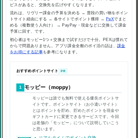
ビスがあると、交換先を広げやすくなります。
流れは、リヴリー課金の予算を決める → 普段の買い物をポイン
トサイト経由にする → 各サイトでポイント獲得 →
PeX
でまと
める（複数使う人向け） → PayPay・現金などに交換して課金
予算に回す、です。
初心者はモッピー1つ＋交換まで試すだけで十分。PEXは慣れて
からで問題ありません。アプリ課金全般のポイ活の話は、
課金
をお得にする記事
も参考になります。
おすすめポイントサイト
PR
モッピー（moppy）
1
モッピーは誰でも無料で使える優良ポイントサ
イトです。ポイントサイト（お小遣いサイト）
とはポイントを貯め、貯めたポイントを現金や
ギフトカードに変更できるサービスです。今回
は老舗の「モッピー」について説明していこう
と思います。
リアルタイムでポイント交換