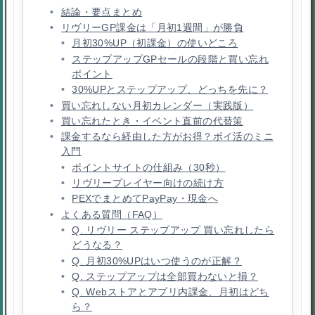
結論・要点まとめ
リヴリーGP課金は「月初1週間」が勝負
月初30%UP（初課金）の使いどころ
ステップアップGPセールの段階と買い忘れ
ポイント
30%UPとステップアップ、どっちを先に？
買い忘れしない月初カレンダー（実践版）
買い忘れたとき・イベント直前の代替策
課金するなら経由した方がお得？ポイ活のミニ
入門
ポイントサイトの仕組み（30秒）
リヴリープレイヤー向けの続け方
PEXでまとめてPayPay・現金へ
よくある質問（FAQ）
Q. リヴリー ステップアップ 買い忘れしたら
どうなる？
Q. 月初30%UPはいつ使うのが正解？
Q. ステップアップは全部買わないと損？
Q. Webストアとアプリ内課金、月初はどち
ら？