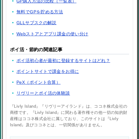
GP購入方法の比較（一覧表）
無料でGPを貯める方法
GLLサブスクの解説
Webストアとアプリ課金の使い分け
ポイ活・節約の関連記事
ポイ活初心者が最初に登録するサイトはどれ？
ポイントサイトで課金をお得に
PeX（ポイント合算）
リヴリーとポイ活の体験談
『Livly Island』『リヴリーアイランド』は、ココネ株式会社の
商標です。『Livly Island』に関わる著作権その他一切の知的財
産権はココネ株式会社に属しており、このサイトは『Livly
Island』及びココネとは、一切関係がありません。