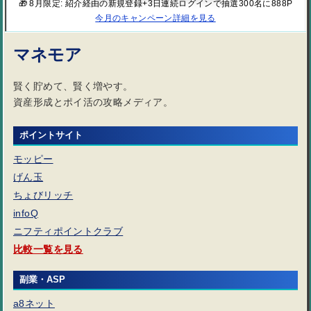
🎁 8月限定: 紹介経由の新規登録+3日連続ログインで抽選300名に888P
今月のキャンペーン詳細を見る
マネモア
賢く貯めて、賢く増やす。
資産形成とポイ活の攻略メディア。
ポイントサイト
モッピー
げん玉
ちょびリッチ
infoQ
ニフティポイントクラブ
比較一覧を見る
副業・ASP
a8ネット