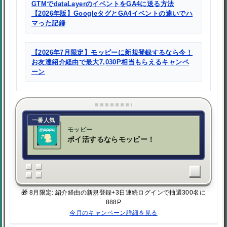
GTMでdataLayerのイベントをGA4に送る方法
【2026年版】GoogleタグとGA4イベントの違いでハ
マった記録
【2026年7月限定】モッピーに新規登録するなら今！
お友達紹介経由で最大7,030P相当もらえるキャンペ
ーン
一番人気
モッピー
ポイ活するならモッピー！
🎁 8月限定: 紹介経由の新規登録+3日連続ログインで抽選300名に
888P
今月のキャンペーン詳細を見る