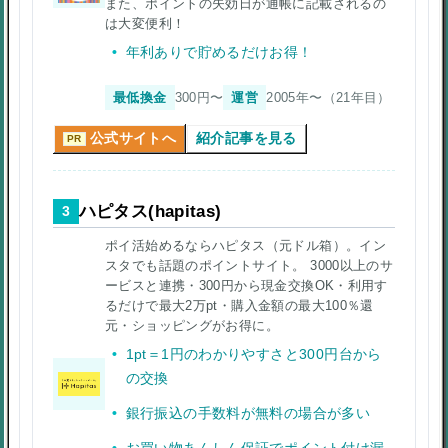
また、ポイントの失効日が通帳に記載されるの
は大変便利！
年利ありで貯めるだけお得！
最低換金
300円〜
運営
2005年〜（21年目）
公式サイトへ
紹介記事を見る
PR
ハピタス(hapitas)
3
ポイ活始めるならハピタス（元ドル箱）。イン
スタでも話題のポイントサイト。 3000以上のサ
ービスと連携・300円から現金交換OK・利用す
るだけで最大2万pt・購入金額の最大100％還
元・ショッピングがお得に。
1pt＝1円のわかりやすさと300円台から
の交換
銀行振込の手数料が無料の場合が多い