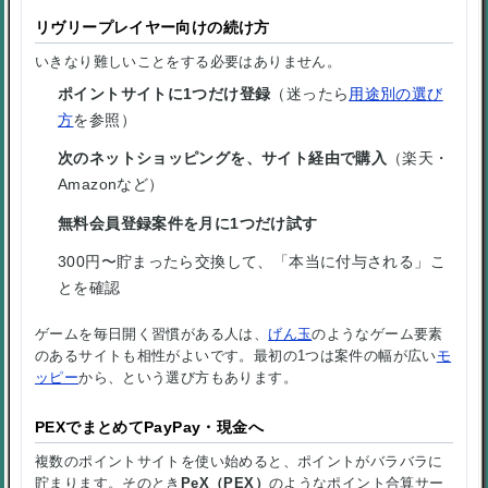
リヴリープレイヤー向けの続け方
いきなり難しいことをする必要はありません。
ポイントサイトに1つだけ登録
（迷ったら
用途別の選び
方
を参照）
次のネットショッピングを、サイト経由で購入
（楽天・
Amazonなど）
無料会員登録案件を月に1つだけ試す
300円〜貯まったら交換して、「本当に付与される」こ
とを確認
ゲームを毎日開く習慣がある人は、
げん玉
のようなゲーム要素
のあるサイトも相性がよいです。最初の1つは案件の幅が広い
モ
ッピー
から、という選び方もあります。
PEXでまとめてPayPay・現金へ
複数のポイントサイトを使い始めると、ポイントがバラバラに
貯まります。そのとき
PeX（PEX）
のようなポイント合算サー