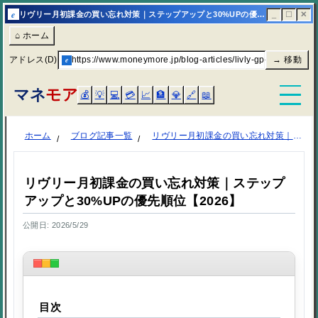
e
リヴリー月初課金の買い忘れ対策｜ステップアップと30%UPの優先順位【2026】 | マネモア
_
☐
✕
⌂ ホーム
アドレス(D)
e
https://www.moneymore.jp/blog-articles/livly-gp-monthly-ste
→ 移動
マネ
モア
💰
💡
💻
💳
📈
🏦
💎
🔗
📖
ホーム
ブログ記事一覧
リヴリー月初課金の買い忘れ対策｜ステップアップと30%UPの優先順位【2026】
リヴリー月初課金の買い忘れ対策｜ステップ
アップと30%UPの優先順位【2026】
公開日: 2026/5/29
目次