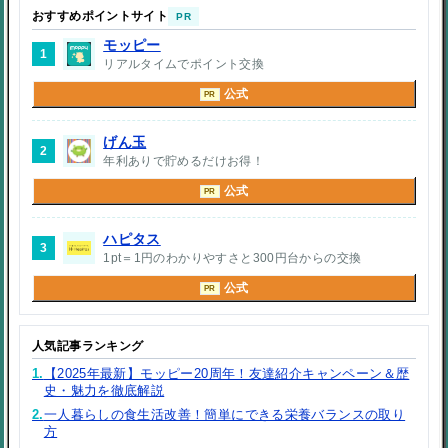
おすすめポイントサイト
PR
モッピー
1
リアルタイムでポイント交換
公式
PR
げん玉
2
年利ありで貯めるだけお得！
公式
PR
ハピタス
3
1pt＝1円のわかりやすさと300円台からの交換
公式
PR
人気記事ランキング
1.
【2025年最新】モッピー20周年！友達紹介キャンペーン＆歴
史・魅力を徹底解説
2.
一人暮らしの食生活改善！簡単にできる栄養バランスの取り
方