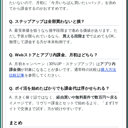
たいないので、月初に「今月いちばん買いたいパック」を決め
てから課金するのがおすすめです。
Q. ステップアップは全部買わないと損？
A. 最安単価を狙うなら後半段階まで進める価値があります。た
だし予算が限られているなら、
買える段階まで
で止めてもOK。
無理して課金する方が本末転倒です。
Q. Webストアとアプリ内課金、月初はどちら？
A. 月初キャンペーン（30%UP・ステップアップ）は
アプリ内
課金側
が対象になることが多いです。通常時の比較は
購入方法
比較記事
を参照してください。
Q. ポイ活を始めたばかりでも課金代は浮かせられる？
A. 大きく稼ぐ話ではなく、
経由買いや無料案件で数百円〜戻る
イメージです。リヴリー課金とセットで始めるより、「まず1サ
イトで交換まで試す」方が続けやすいです。
まとめ