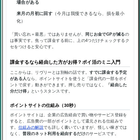
場合がある
来月の月初に回す
（今月は我慢できるなら、損を最小
化）
「買い忘れ＝最悪」ではありませんが、
同じお金でGPが減る
の
は事実です。焦って課金する前に、上の4つだけチェックするク
セをつけると安心です。
課金するなら経由した方がお得？ポイ活のミニ入門
ここからは、リヴリーとは別軸の話です。
すでに課金する予定
がある人
なら、ポイントサイトを使うと「課金代の一部をポイ
ントで戻す」動きができます。押し売りではなく、
「経由した
分だけ得」
というスタンスです。
ポイントサイトの仕組み（30秒）
ポイントサイトは、企業の広告経由で買い物やサービス登録を
すると、広告費の一部がポイントとして還元される仕組みで
す。
仕組みの解説
でも詳しく書いていますが、怪しい稼ぎでは
なく、
普段のネット利用を経由するだけ
のサービスです。