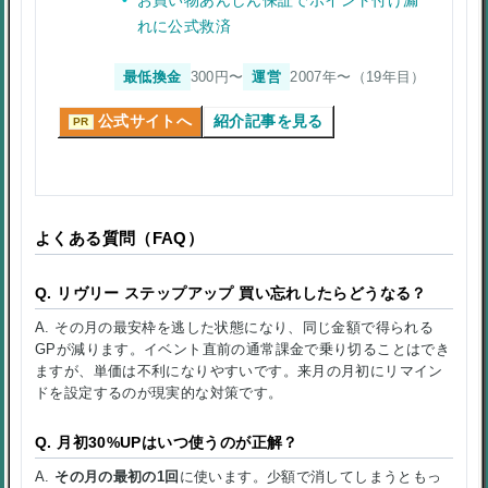
お買い物あんしん保証でポイント付け漏
れに公式救済
最低換金
300円〜
運営
2007年〜（19年目）
公式サイトへ
紹介記事を見る
PR
よくある質問（FAQ）
Q. リヴリー ステップアップ 買い忘れしたらどうなる？
A. その月の最安枠を逃した状態になり、同じ金額で得られる
GPが減ります。イベント直前の通常課金で乗り切ることはでき
ますが、単価は不利になりやすいです。来月の月初にリマイン
ドを設定するのが現実的な対策です。
Q. 月初30%UPはいつ使うのが正解？
A.
その月の最初の1回
に使います。少額で消してしまうともっ