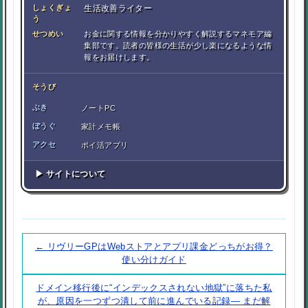
しょくぎょ
生活改善ライター
う
せつめい
お金に関する情報を分かりやすく解説するマネモア編
集部です。読者の皆様の生活が少し楽になるような情
報をお届けします。
そうび
ぶき
ノートPC
ぼうぐ
家計メモ帳
アクセ
ポイ活アプリ
▶ サイトについて
← リヴリーGPはWebストアとアプリ課金どっちがお得？
使い分けガイド
ドメイン移行後に“インデックスされない地獄”に落ちた私
が、原因を一つずつ潰して前に進んでいる記録― まだ解