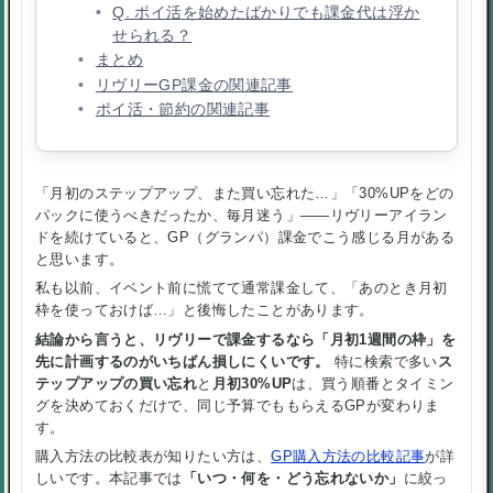
Q. ポイ活を始めたばかりでも課金代は浮か
せられる？
まとめ
リヴリーGP課金の関連記事
ポイ活・節約の関連記事
「月初のステップアップ、また買い忘れた…」「30%UPをどの
パックに使うべきだったか、毎月迷う」——リヴリーアイラン
ドを続けていると、GP（グランパ）課金でこう感じる月がある
と思います。
私も以前、イベント前に慌てて通常課金して、「あのとき月初
枠を使っておけば…」と後悔したことがあります。
結論から言うと、リヴリーで課金するなら「月初1週間の枠」を
先に計画するのがいちばん損しにくいです。
特に検索で多い
ス
テップアップの買い忘れ
と
月初30%UP
は、買う順番とタイミン
グを決めておくだけで、同じ予算でももらえるGPが変わりま
す。
購入方法の比較表が知りたい方は、
GP購入方法の比較記事
が詳
しいです。本記事では
「いつ・何を・どう忘れないか」
に絞っ