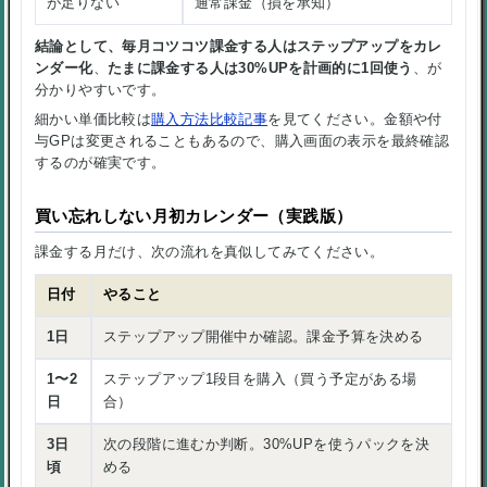
が足りない
通常課金（損を承知）
結論として、毎月コツコツ課金する人はステップアップをカレ
ンダー化
、
たまに課金する人は30%UPを計画的に1回使う
、が
分かりやすいです。
細かい単価比較は
購入方法比較記事
を見てください。金額や付
与GPは変更されることもあるので、購入画面の表示を最終確認
するのが確実です。
買い忘れしない月初カレンダー（実践版）
課金する月だけ、次の流れを真似してみてください。
日付
やること
1日
ステップアップ開催中か確認。課金予算を決める
1〜2
ステップアップ1段目を購入（買う予定がある場
日
合）
3日
次の段階に進むか判断。30%UPを使うパックを決
頃
める