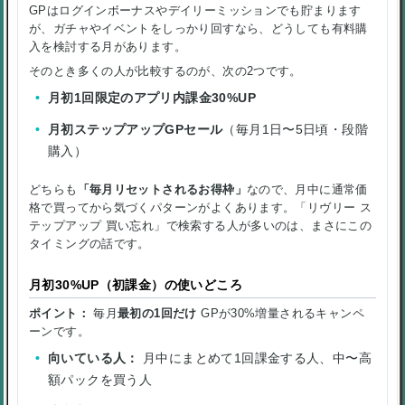
GPはログインボーナスやデイリーミッションでも貯まります
が、ガチャやイベントをしっかり回すなら、どうしても有料購
入を検討する月があります。
そのとき多くの人が比較するのが、次の2つです。
月初1回限定のアプリ内課金30%UP
月初ステップアップGPセール
（毎月1日〜5日頃・段階
購入）
どちらも
「毎月リセットされるお得枠」
なので、月中に通常価
格で買ってから気づくパターンがよくあります。「リヴリー ス
テップアップ 買い忘れ」で検索する人が多いのは、まさにこの
タイミングの話です。
月初30%UP（初課金）の使いどころ
ポイント：
毎月
最初の1回だけ
GPが30%増量されるキャンペ
ーンです。
向いている人：
月中にまとめて1回課金する人、中〜高
額パックを買う人