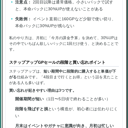
注意点：
2回目以降は通常価格。小さいパックで試す
と、本命パックに30%UPが使えないことがある
失敗例：
イベント直前に160GPなど少額で使い切り、
本命パックに30%UPが残らない
私のやり方は、月初に「今月の課金予算」を決めて、30%UPは
その中でいちばん欲しいパックに1回だけ使う、と決めることで
す。
ステップアップGPセールの段階と買い忘れポイント
ステップアップは、
短い期間中に段階的に購入すると単価が下
がる
仕組みです。「4段目まで行くとお得」という話を見たこと
がある人も多いはず。
買い忘れが起きやすい理由は3つです。
開催期間が短い
（1日〜5日頃で終わることが多い）
段階を飛ばすと損
という構造が、初心者には伝わりにく
い
月末はイベントやガチャに意識が向き、月初は忙しい