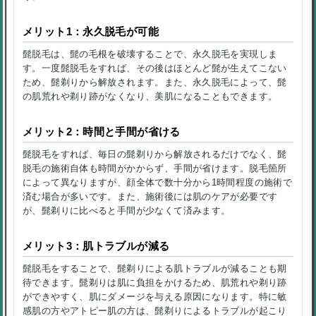
メリット1：永久脱毛が可能
髭脱毛は、髭の毛根を破壊することで、永久脱毛を実現しま
す。一度髭脱毛をすれば、その後はほとんど髭が生えてこない
ため、髭剃りから解放されます。また、永久脱毛によって、髭
の肌荒れや剃り跡がなくなり、美肌になることもできます。
メリット2：時間と手間が省ける
髭脱毛をすれば、毎日の髭剃りから解放されるだけでなく、髭
脱毛の施術自体も時間がかからず、手間が省けます。脱毛箇所
によって異なりますが、顔全体で数十分から1時間程度の施術で
済む場合が多いです。また、施術後には肌のケアが必要です
が、髭剃りに比べると手間が少なくて済みます。
メリット3：肌トラブルが減る
髭脱毛をすることで、髭剃りによる肌トラブルが減ることも期
待できます。髭剃りは肌に負担をかけるため、肌荒れや剃り跡
ができやすく、肌にダメージを与える原因になります。特に敏
感肌の方やアトピー肌の方は、髭剃りによるトラブルが起こり