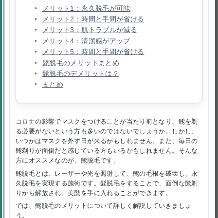
メリット1：永久脱毛が可能
メリット2：時間と手間が省ける
メリット3：肌トラブルが減る
メリット4：清潔感がアップ
メリット5：時間と手間が省ける
髭脱毛のメリットまとめ
髭脱毛のデメリットは？
まとめ
コロナの影響でマスクをつけることが当たり前となり、髭を剃
る必要がないという方も多いのではないでしょうか。しかし、
いつかはマスクを外す日が来るかもしれません。また、毎日の
髭剃りが面倒だと感じている方もいるかもしれません。そんな
方にオススメなのが、髭脱毛です。
髭脱毛とは、レーザーや光を照射して、髭の毛根を破壊し、永
久脱毛を実現する施術です。髭脱毛をすることで、面倒な髭剃
りから解放され、美髭を手に入れることができます。
では、髭脱毛のメリットについて詳しく解説していきましょ
う。