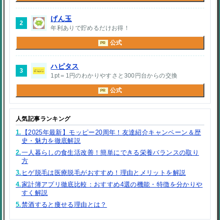
げん玉
2
年利ありで貯めるだけお得！
公式
PR
ハピタス
3
1pt＝1円のわかりやすさと300円台からの交換
公式
PR
人気記事ランキング
1.
【2025年最新】モッピー20周年！友達紹介キャンペーン＆歴
史・魅力を徹底解説
2.
一人暮らしの食生活改善！簡単にできる栄養バランスの取り
方
3.
ヒゲ脱毛は医療脱毛がおすすめ！理由とメリットを解説
4.
家計簿アプリ徹底比較：おすすめ4選の機能・特徴を分かりや
すく解説
5.
禁酒すると痩せる理由とは？