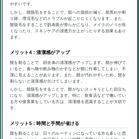
やすいです。
しかし、髭脱毛をすることで、肌への負担が減り、肌荒れや剃
り跡、埋没毛などのトラブルが起こりにくくなります。また、
髭脱毛をすることで肌表面が滑らかになり、メイクのノリが良
くなったり、スキンケアの浸透力が上がったりする効果もあり
ます。
メリット4：清潔感がアップ
髭を剃ることで、顔全体の清潔感がアップします。髭が伸びて
いると、食べ物や飲み物のかすなどが髭に付着してしまい、不
潔に見えることがあります。また、髭が汚れやすいため、髭を
剃らないと清潔感が欠けてしまいます。
しかし、髭脱毛をすることで、髭がないスッキリとした顔立ち
になり、清潔感がアップします。特に、飲食店などで働いてい
る方や接客業をしている方は、清潔感を意識することが大切で
す。
メリット5：時間と手間が省ける
髭を剃ることは、日々のルーティンになっている方も多いと思