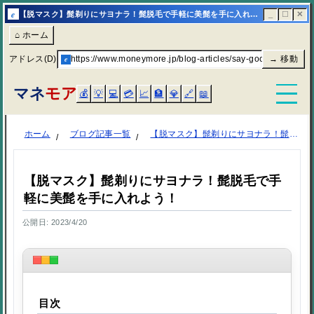
e
【脱マスク】髭剃りにサヨナラ！髭脱毛で手軽に美髭を手に入れよう！ | マネモア
_
☐
✕
⌂ ホーム
アドレス(D)
e
https://www.moneymore.jp/blog-articles/say-goodbye-to-sha
→ 移動
マネ
モア
💰
💡
💻
💳
📈
🏦
💎
🔗
📖
ホーム
ブログ記事一覧
【脱マスク】髭剃りにサヨナラ！髭脱毛で手軽に美髭を手に入れよう！
【脱マスク】髭剃りにサヨナラ！髭脱毛で手
軽に美髭を手に入れよう！
公開日: 2023/4/20
目次