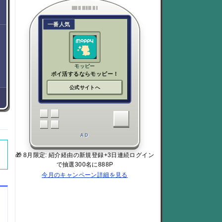
一番人気
モッピー
ポイ活するならモッピー！
公式サイトへ
AD
🎁 8月限定: 紹介経由の新規登録+3日連続ログイン
で抽選300名に888P
今月のキャンペーン詳細を見る