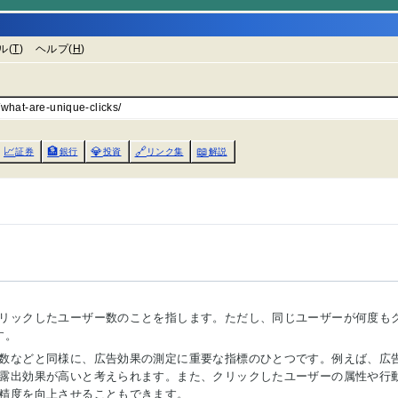
ル(
T
)
ヘルプ(
H
)
/what-are-unique-clicks/
📈
🏦
💎
🔗
📖
証券
銀行
投資
リンク集
解説
リックしたユーザー数のことを指します。ただし、同じユーザーが何度も
す。
数などと同様に、広告効果の測定に重要な指標のひとつです。例えば、広
露出効果が高いと考えられます。また、クリックしたユーザーの属性や行
精度を向上させることもできます。