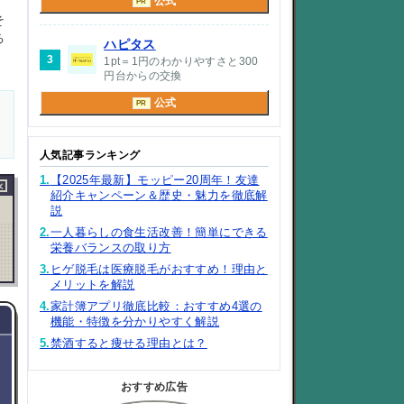
公式
PR
そ
る
ハピタス
3
1pt＝1円のわかりやすさと300
円台からの交換
公式
PR
人気記事ランキング
1.
【2025年最新】モッピー20周年！友達
×
紹介キャンペーン＆歴史・魅力を徹底解
説
2.
一人暮らしの食生活改善！簡単にできる
栄養バランスの取り方
3.
ヒゲ脱毛は医療脱毛がおすすめ！理由と
メリットを解説
4.
家計簿アプリ徹底比較：おすすめ4選の
機能・特徴を分かりやすく解説
5.
禁酒すると痩せる理由とは？
おすすめ広告