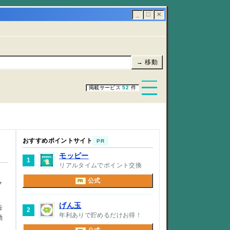
_
☐
✕
→ 移動
掲載サービス
52
件
おすすめポイントサイト
PR
モッピー
1
リアルタイムでポイント交換
公式
PR
ク
げん玉
告
2
年利ありで貯めるだけお得！
動