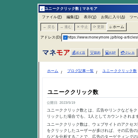
e
ユニーククリック数 | マネモア
ファイル(
F
)
編集(
E
)
表示(
V
)
お気に入り(
A
)
ツー
← 戻る
→ 進む
✕ 中止
⟳ 更新
⌂ ホーム
アドレス(D)
e
https://www.moneymore.jp/blog-articles
マネ
モア
💰
💡
💻
💳
ポイ活
節約
ASP
クレカ
ホーム
ブログ記事一覧
ユニーククリック数
ユニーククリック数
公開日: 2023/5/19
ユニーククリック数とは、広告やリンクなどをク
リックした場合でも、1人としてカウントされま
ユニーククリック数は、ウェブサイトのアクセス
をクリックしたユーザーが多ければ、その広告の
などを分析することで、広告のターゲティングの