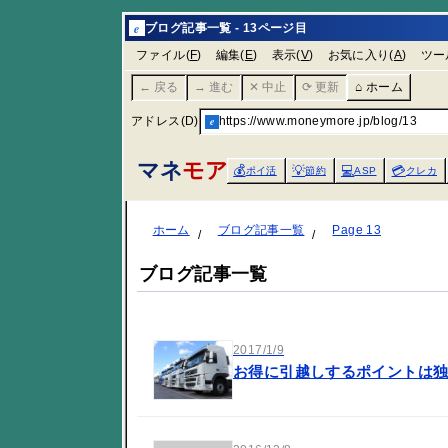
e
ブログ記事一覧 - 13ページ目
ファイル(
F
)
編集(
E
)
表示(
V
)
お気に入り(
A
)
ツー
← 戻る
→ 進む
✕ 中止
⟳ 更新
⌂ ホーム
アドレス(D)
e
https://www.moneymore.jp/blog/13
マネ
モア
💰
💡
💻
💳
ポイ活
節約
ASP
クレカ
ホーム
ブログ記事一覧
Page 13
ブログ記事一覧
2017/1/9
お得に引越しするポイントは