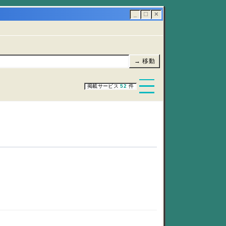
_
☐
✕
→ 移動
掲載サービス
52
件