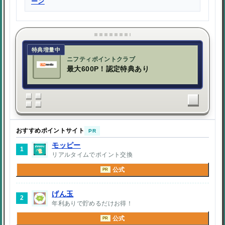
ーン
特典増量中
ニフティポイントクラブ
最大600P！認定特典あり
おすすめポイントサイト
PR
モッピー
1
リアルタイムでポイント交換
公式
PR
げん玉
2
年利ありで貯めるだけお得！
公式
PR