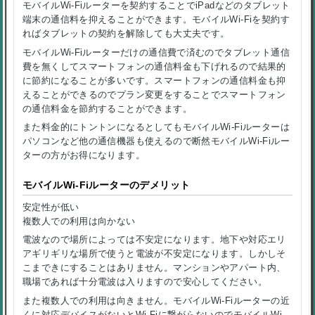
モバイルWi-Fiルーターを契約することでiPadなどのタブレット
端末の通信料を抑えることができます。モバイルWi-Fiを契約す
ればタブレットの契約を解除しても大丈夫です。
モバイルWi-Fiルーターだけの通信費で済むのでタブレット通信
費を無くしてスマートフォンの通信料金も下げれるので結果的
に節約になることが多いです。スマートフォンの通信料金も抑
えることができるのでプラン変更をすることでスマートフォン
の通信料金を節約することができます。
また料金的にトントンになるとしてもモバイルWi-Fiルーターは
パソコンなど他の通信機器も使えるので断然モバイルWi-Fiルー
ターの方がお得になります。
モバイルWi-Fiルーターのデメリット
安定性が低い
複数人での利用は向かない
電波なので場所によっては不安定になります。地下や対応エリ
アギリギリな場所で使うと電波が不安定になります。しかしそ
こまできにすることはありません。マンションやアパート内、
職場であれば十分電波は入りますので安心してください。
また複数人での利用は向きません。モバイルWi-Fiルーターの近
くに対応デバイスがないとWi-Fiに繋がらないのでモバイルWi-