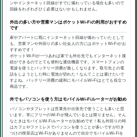
ンやインターネット回線がすでに備わっている場合も多いので
回線をわざわざひく必要はないかもしれません。
外出の多い方や営業マンはポケットWi-Fiの利用がおすすめ
です
家やアパートに既にインターネット回線が備わっていたとして
も、営業マンや外回りの多い社会人の方にはポケットWi-Fiがお
すすめです！
ポケットWi-Fiが一つあれば家でも外出先でもインターネット接
続ができるのでとても便利な通信機器です。スマートフォンの
電波を使うとバッテリー消費が激しくなります。取引先との電
話をしようとした時に電池が切れた！なんてことは避けたいで
すよね。バッテリー消費の緩和にモバイルWi-Fiはとても役立つ
商品です。
外でもパソコンを使う方はモバイルWi-Fiルーターがお勧め
パソコンやタブレットは営業先や出張先で使うことも多いと思
います。常にフリーのWi-Fiが飛んでいるとは限りません。そん
なときはモバイルWi-Fiルーターがお勧めです！私も外回りの時
はカフェやファミレスでパソコンを使うことが多いですが行き
つけの喫茶店はWi-Fiがありませんので自分でモバイルWi-Fiを