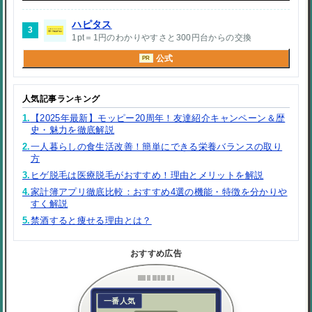
ハピタス
3
1pt＝1円のわかりやすさと300円台からの交換
公式
PR
人気記事ランキング
1.
【2025年最新】モッピー20周年！友達紹介キャンペーン＆歴
史・魅力を徹底解説
2.
一人暮らしの食生活改善！簡単にできる栄養バランスの取り
方
3.
ヒゲ脱毛は医療脱毛がおすすめ！理由とメリットを解説
4.
家計簿アプリ徹底比較：おすすめ4選の機能・特徴を分かりや
すく解説
5.
禁酒すると痩せる理由とは？
おすすめ広告
一番人気