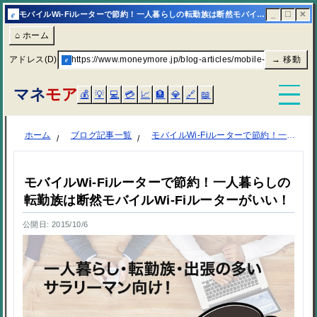
e
モバイルWi-Fiルーターで節約！一人暮らしの転勤族は断然モバイルWi-Fiルーターがいい！ | マネモア
_
☐
✕
⌂ ホーム
アドレス(D)
e
https://www.moneymore.jp/blog-articles/mobile-wi-fi-router/
→ 移動
マネ
モア
💰
💡
💻
💳
📈
🏦
💎
🔗
📖
ホーム
ブログ記事一覧
モバイルWi-Fiルーターで節約！一人暮らしの転勤族は断然モバイルWi-Fiルーターがいい！
モバイルWi-Fiルーターで節約！一人暮らしの
転勤族は断然モバイルWi-Fiルーターがいい！
公開日: 2015/10/6