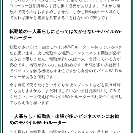
Fiルーターは肌身離さず持ち歩く必要があります。ですから複
数人で使うのはおすすめしません。しかし転勤族の一人暮らし
であれば誰かと電波を共有することはないので安心です！
転勤族の一人暮らしにとっては欠かせないモバイルWi-
Fiルーター
転勤が多い方は一台はモバイルWi-Fiルーターを持っているべき
だと思います。次に転勤する場所にインターネット回線が必ず
あるとは限りません。転勤が多い人は一人１台持っている方が
安心です。出張が多い人にもお勧めです！出張が多い人は街中
でパソコンを触る機械もオオ位ですから自分のモバイルWi-Fiル
ーターがあると便利です！
今は自宅で使うだけという方も今後タブレットなどを買う可能
性もありますから、まだ利用していない方は是非利用してみて
ください。一度使えばモバイルWi-Fiルーターの利便性に納得し
てもらえると思います。
一人暮らし・転勤族・出張が多いビジネスマンにお勧
めのモバイルWi-Fiルーター
一人暮らしや転勤族、出張が多いビジネスマンに是非使ってい