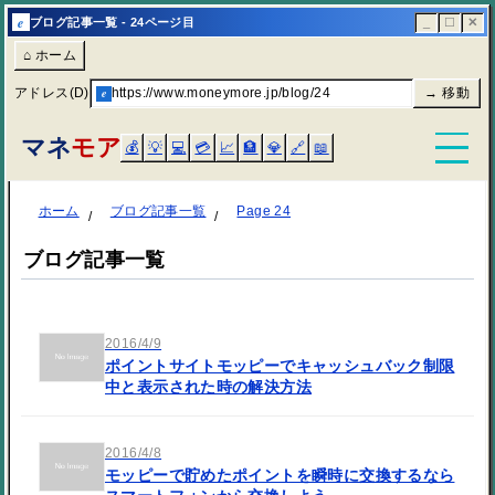
e
ブログ記事一覧 - 24ページ目
_
☐
✕
⌂ ホーム
アドレス(D)
e
https://www.moneymore.jp/blog/24
→ 移動
マネ
モア
💰
💡
💻
💳
📈
🏦
💎
🔗
📖
ホーム
ブログ記事一覧
Page 24
ブログ記事一覧
2016/4/9
ポイントサイトモッピーでキャッシュバック制限
中と表示された時の解決方法
2016/4/8
モッピーで貯めたポイントを瞬時に交換するなら