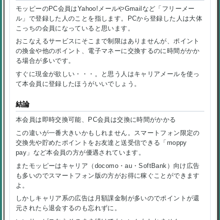
モッピーのPC会員は
Yahoo!メールやGmailなど「フリーメー
ル」で登録した人
のことを指します。PCから登録した人は大体
こっちの会員になっていると思います。
おこなえるサービスにそこまで制限はありませんが、ポイント
の換金や他のポイント、電子マネーに交換するのに時間がかか
る場合が多いです。
すぐに現金が欲しい・・・。と思う人はキャリアメールを使っ
て本会員に登録したほうがいいでしょう。
結論
本会員は即時交換可能、PC会員は交換に時間がかかる
この違いが一番大きいかもしれません。スマートフォン限定の
交換先や貯めたポイントをお友達と送受信できる「moppy
pay」など本会員の方が優遇されています。
またモッピーはキャリア（docomo・au・SoftBank）向け広告
も多いのでスマートフォン版の方がお得に稼ぐことができます
よ。
しかしキャリア系の広告は月額課金制が多いのでポイントが還
元されたら退会するのも忘れずに。