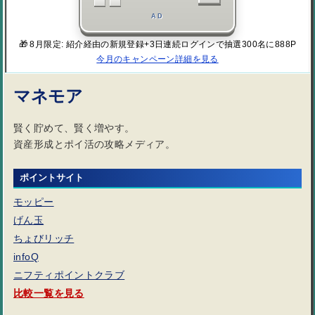
AD
🎁 8月限定: 紹介経由の新規登録+3日連続ログインで抽選300名に888P
今月のキャンペーン詳細を見る
マネモア
賢く貯めて、賢く増やす。
資産形成とポイ活の攻略メディア。
ポイントサイト
モッピー
げん玉
ちょびリッチ
infoQ
ニフティポイントクラブ
比較一覧を見る