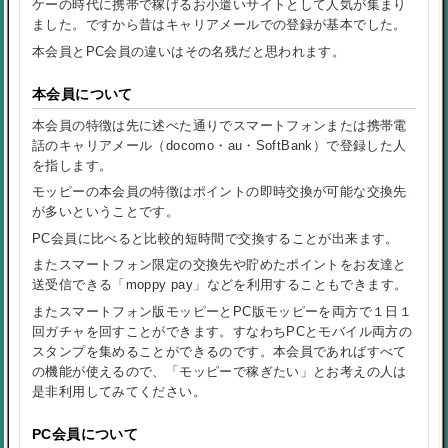
ケーの時代に携帯で稼げるお小遣いサイトとして人気が集まり
ました。ですから昔はキャリアメールでの登録が基本でした。
本会員とPC会員の違いはその名残だと思われます。
本会員について
本会員の特徴は先に述べた通りで
スマートフォンまたは携帯電
話のキャリアメール（docomo・au・SoftBank）で登録した人
を指します。
モッピーの本会員の特徴はポイントの即時交換が可能な交換先
が多いということです。
PC会員に比べると比較的短時間で交換することが出来ます。
またスマートフォン限定の交換先や貯めたポイントをお友達と
送受信できる「moppy pay」などを利用することもできます。
またスマートフォン版モッピーとPC版モッピーを両方で１日１
回ガチャを回すことができます。すなわちPCとモバイル両方の
スタンプを集めることができるのです。本会員であればすべて
の機能が使えるので、「モッピーで稼ぎたい」とお考えの人は
是非利用してみてください。
PC会員について