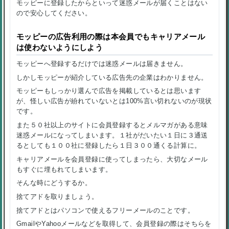
モッピーに登録したからといって迷惑メールが届くことはない
ので安心してください。
モッピーの広告利用の際は本会員でもキャリアメール
は使わないようにしよう
モッピーへ登録するだけでは迷惑メールは届きません。
しかしモッピーが紹介している広告先の企業はわかりません。
モッピーもしっかり選んで広告を掲載しているとは思います
が、怪しい広告が紛れていないとは100%言い切れないのが現状
です。
また５０社以上のサイトに会員登録すると
メルマガがある意味
迷惑メール
になってしまいます。１社がだいたい１日に３通送
るとしても１００社に登録したら１日３００通くる計算に。
キャリアメールを会員登録に使ってしまったら、大切なメール
もすぐに埋もれてしまいます。
そんな時にどうするか。
捨てアド
を取りましょう。
捨てアド
とはパソコンで使えるフリーメールのことです。
GmailやYahooメールなどを取得して、会員登録の際はそちらを