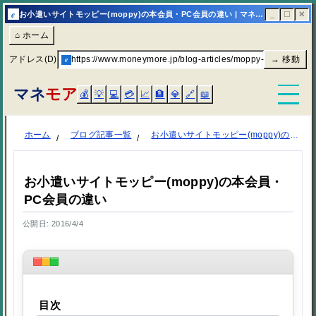
e
お小遣いサイトモッピー(moppy)の本会員・PC会員の違い | マネモア
_
☐
✕
⌂ ホーム
アドレス(D)
e
https://www.moneymore.jp/blog-articles/moppy-kaiin/
→ 移動
マネ
モア
💰
💡
💻
💳
📈
🏦
💎
🔗
📖
ホーム
ブログ記事一覧
お小遣いサイトモッピー(moppy)の本会員・PC会員の違い
お小遣いサイトモッピー(moppy)の本会員・
PC会員の違い
公開日: 2016/4/4
目次