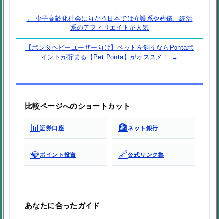
← 少子高齢化社会に向かう日本では介護系や葬儀、終活
系のアフィリエイトが人気
【ポンタヘビーユーザー向け】ペットを飼うならPontaポ
イントが貯まる【Pet Ponta】がオススメ！ →
比較ページへのショートカット
📊
🏦
証券口座
ネット銀行
💎
🔗
ポイント投資
公式リンク集
あなたに合ったガイド