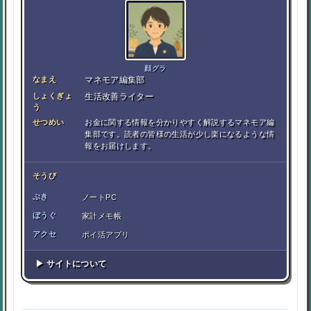
顔グラ
なまえ
マネモア編集部
しょくぎょ
生活改善ライター
う
せつめい
お金に関する情報を分かりやすく解説するマネモア編
集部です。読者の皆様の生活が少し楽になるような情
報をお届けします。
そうび
ぶき
ノートPC
ぼうぐ
家計メモ帳
アクセ
ポイ活アプリ
▶ サイトについて