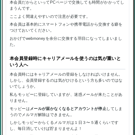
本会員だからといってPCページで交換しても時間がかかってし
まうんです。
ここよく間違えやすいので注意が必要です。
本会員は基本的にスマートフォンや携帯電話から交換する癖を
つけておいてください。
おかげでwebmoneyを余分に交換する羽目になってしまいまし
た。
本会員登録時にキャリアメールを使うのは気が重いと
いう人へ
本会員時にはキャリアメールの登録をしなければいけません。
しかし、会員登録するのは気がひけるという方も多いのではな
いでしょうか。
私もモッピーに登録していますが、
迷惑メールが来たことがあ
りません
。
モッピーは
メールが届かなくなるとアカウントが停止
してしま
うので
メルマガ解除はできません
。
しかしモッピーからくるメルマガは１日３〜５通くらいです
し、毎日消していけば貯まりませんよ！