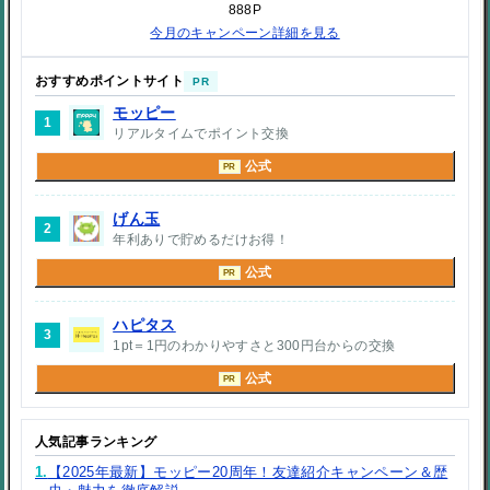
888P
今月のキャンペーン詳細を見る
おすすめポイントサイト
PR
モッピー
1
リアルタイムでポイント交換
公式
PR
げん玉
2
年利ありで貯めるだけお得！
公式
PR
ハピタス
3
1pt＝1円のわかりやすさと300円台からの交換
公式
PR
人気記事ランキング
1.
【2025年最新】モッピー20周年！友達紹介キャンペーン＆歴