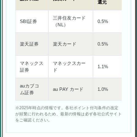
還元
還
三井住友カード
1.
SBI証券
0.5%
（NL）
5.
0.
楽天証券
楽天カード
0.5%
1.
マネックス
マネックスカー
1.1%
-
証券
ド
auカブコ
au PAY カード
1.0%
-
ム証券
※2025年時点の情報です。各社ポイント付与条件の改定
が頻繁に行われるため、最新の情報は必ず各社公式サイト
をご確認ください。