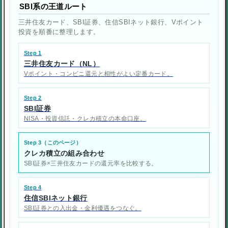
SBI系の王道ルート
三井住友カード、SBI証券、住信SBIネット銀行、Vポイント
投資を順番に整理します。
Step 1
三井住友カード（NL）
Vポイント・コンビニ還元と相性がよい定番カード。
Step 2
SBI証券
NISA・投資信託・クレカ積立の本命口座。
Step 3（このページ）
クレカ積立の組み合わせ
SBI証券×三井住友カードの還元率を比較する。
Step 4
住信SBIネット銀行
SBI証券との入出金・金利優遇をつなぐ。