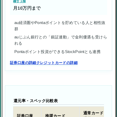
積立上限
月10万円まで
au経済圏やPontaポイントを貯めている人と相性抜
群
auじぶん銀行との「銀証連動」で金利優遇も受けら
れる
Pontaポイント投資ができるStockPointとも連携
証券口座の詳細
クレジットカードの詳細
還元率・スペック比較表
通常カード
上
証券口座
推奨カード