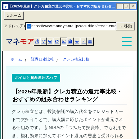
e
【2025年最新】クレカ積立の還元率比較・おすすめの組み合わせランキング
_
☐
✕
⌂ ホーム
アドレス(D)
e
https://www.moneymore.jp/securities/credit-card-tsumitate/
→ 移動
マネ
モア
💰
💡
💻
💳
📈
🏦
💎
🔗
📖
ホーム
証券口座比較
クレカ積立比較
ポイ活と資産運用のハブ
【2025年最新】クレカ積立の還元率比較・
おすすめの組み合わせランキング
クレカ積立とは、投資信託の購入代金をクレジットカー
ドで支払うことで、購入額に応じたポイントが還元され
る仕組みです。 新NISAの「つみたて投資枠」でも利用で
き、複利効果に加えてポイント還元の恩恵も受けられる