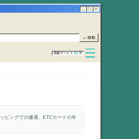
_
☐
✕
→ 移動
掲載サービス
52
件
!ショッピングでの優遇、ETCカードの年