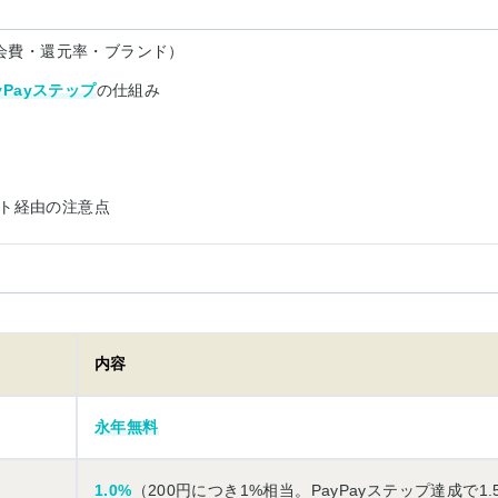
会費・還元率・ブランド）
yPayステップ
の仕組み
ト経由の注意点
内容
永年無料
1.0%
（200円につき1%相当。PayPayステップ達成で1.