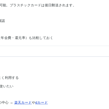
用可能。プラスチックカードは後日郵送されます。
確認
い（年会費・還元率）も比較しておく
をよく利用する
使いたい
の中心 →
楽天カード
や
dカード