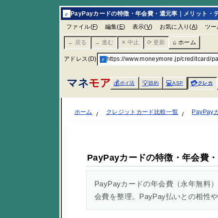
e
PayPayカードの特徴・年会費・還元率｜メリット・デ
ファイル(
F
)
編集(
E
)
表示(
V
)
お気に入り(
A
)
ツー
← 戻る
→ 進む
✕ 中止
⟳ 更新
⌂ ホーム
アドレス(D)
e
https://www.moneymore.jp/creditcard/p
マネ
モア
💰
💡
💻
💳
ポイ活
節約
ASP
クレカ
ホーム
クレジットカード比較一覧
PayPa
PayPayカードの特徴・年会
PayPayカードの年会費（永年無料）
会費を整理。PayPay払いとの相