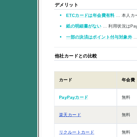
デメリット
ETCカードは年会費有料
… 本人カ
紙の明細書がない
… 利用状況はP
一部の決済はポイント付与対象外
…
他社カードとの比較
カード
年会費
PayPayカード
無料
楽天カード
無料
リクルートカード
無料