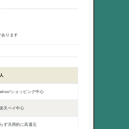
す
があります
人
・Yahoo!ショッピング中心
楽天ペイ中心
らず汎用的に高還元