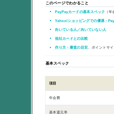
このページでわかること
PayPayカードの基本スペック
（年
Yahoo!ショッピングでの優遇・Pa
向いている人／向いていない人
他社カードとの比較
作り方・審査の目安
、ポイントサイ
基本スペック
項目
年会費
基本還元率