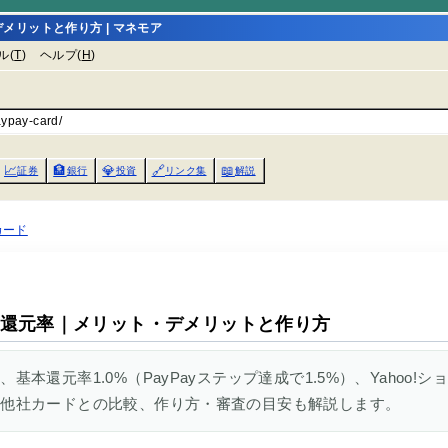
メリットと作り方 | マネモア
ル(
T
)
ヘルプ(
H
)
aypay-card/
📈
🏦
💎
🔗
📖
証券
銀行
投資
リンク集
解説
yカード
費・還元率｜メリット・デメリットと作り方
、基本還元率1.0%（PayPayステップ達成で1.5%）、Yahoo
性や他社カードとの比較、作り方・審査の目安も解説します。