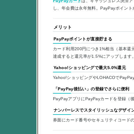
PayPayカード
は、キャッシュレス決済アプ
し、年会費は永年無料。PayPayポイン
メリット
PayPayポイントが直接貯まる
カード利用200円につき1%相当（基本還元率
達成すると還元率が1.5%にアップします
Yahoo!ショッピングで最大5.0%還元
Yahoo!ショッピングやLOHACOでP
「PayPay後払い」の登録でさらに便利
PayPayアプリにPayPayカードを
ナンバーレスでスタイリッシュなデザイ
券面にカード番号やセキュリティコード