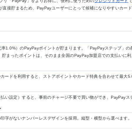
リ「PayPay」をよりお得に、便利に使うための
クレジットカード
トが直接貯まるため、PayPayユーザーにとって候補になりやすいカー
1.0%）のPayPayポイントが貯まります。「PayPayステップ」の
。貯まったポイントは、そのまま全国のPayPay加盟店での支払いに
ayPayカードを利用すると、ストアポイントやカード特典を合わせて最大
登録（後払い設定）すると、事前のチャージ不要で買い物ができ、PayPa
ン
の印字がないナンバーレスデザインを採用。縦型・横型から選べます