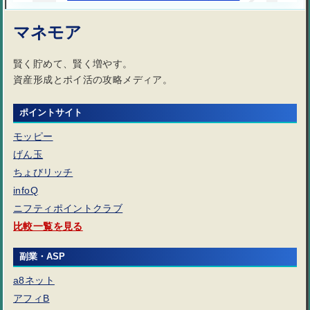
マネモア
もしも vs バリューコマース比較
賢く貯めて、賢く増やす。
資産形成とポイ活の攻略メディア。
A8.net vs バリューコマース比較
ポイントサイト
モッピー
始めたいアフィリエイトのカテゴリーを決める
げん玉
ちょびリッチ
ごった煮ブログにしない方が良い理由
infoQ
ニフティポイントクラブ
比較一覧を見る
セルフアフィリエイトについて
副業・ASP
ラッコWEBサービス
a8ネット
アフィB