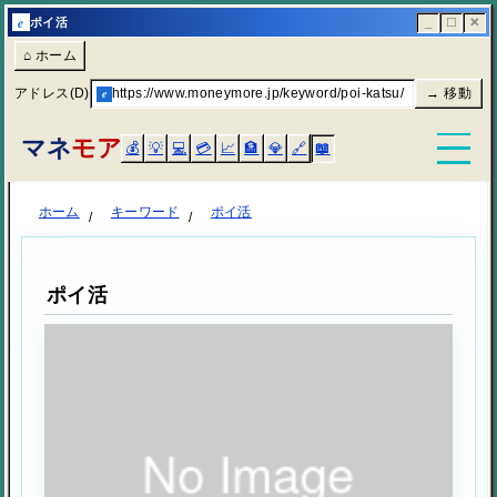
e
ポイ活
_
☐
✕
⌂ ホーム
アドレス(D)
e
https://www.moneymore.jp/keyword/poi-katsu/
→ 移動
マネ
モア
💰
💡
💻
💳
📈
🏦
💎
🔗
📖
ホーム
キーワード
ポイ活
ポイ活