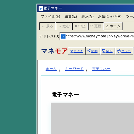
e
電子マネー
ファイル(
F
)
編集(
E
)
表示(
V
)
お気に入り(
A
)
ツー
← 戻る
→ 進む
✕ 中止
⟳ 更新
⌂ ホーム
アドレス(D)
e
https://www.moneymore.jp/keyword/e-m
マネ
モア
💰
💡
💻
💳
ポイ活
節約
ASP
クレカ
ホーム
キーワード
電子マネー
電子マネー