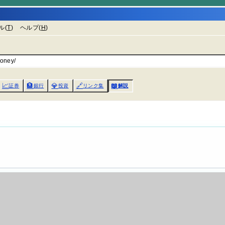
ル(
T
)
ヘルプ(
H
)
oney/
📈
🏦
💎
🔗
📖
証券
銀行
投資
リンク集
解説