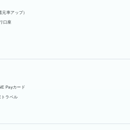
は還元率アップ）
銀行口座
E Payカード
NEトラベル