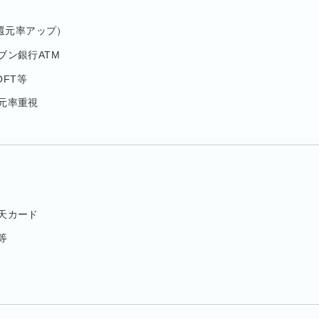
は還元率アップ）
ブン銀行ATM
OFT等
還元率重視
楽天カード
等