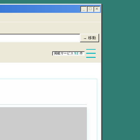
_
☐
✕
→ 移動
掲載サービス
52
件