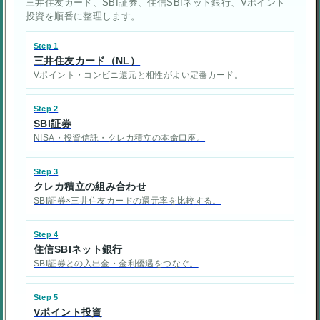
三井住友カード、SBI証券、住信SBIネット銀行、Vポイント
投資を順番に整理します。
Step 1
三井住友カード（NL）
Vポイント・コンビニ還元と相性がよい定番カード。
Step 2
SBI証券
NISA・投資信託・クレカ積立の本命口座。
Step 3
クレカ積立の組み合わせ
SBI証券×三井住友カードの還元率を比較する。
Step 4
住信SBIネット銀行
SBI証券との入出金・金利優遇をつなぐ。
Step 5
Vポイント投資