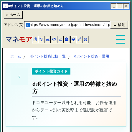
e
dポイント投資・運用の特徴と始め方
_
☐
✕
⌂ ホーム
アドレス(D)
e
https://www.moneymore.jp/point-investment/d-point/
→ 移動
マネ
モア
💰
💡
💻
💳
📈
🏦
💎
🔗
📖
ホーム
ポイント投資比較一覧
dポイント投資・運用
ポイント投資ガイド
d
dポイント投資・運用の特徴と始め
方
ドコモユーザー以外も利用可能。お任せ運用
からテーマ別の実投資まで選択肢が豊富で
す。