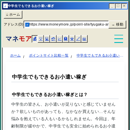
e
中学生でもできるお小遣い稼ぎ
_
☐
✕
⌂ ホーム
アドレス(D)
e
https://www.moneymore.jp/point-site/tyugaku-arbeit/
→ 移動
マネ
モア
💰
💡
💻
💳
📈
🏦
💎
🔗
📖
ホーム
ポイントサイト比較一覧
中学生でもできるお小遣い稼ぎ
中学生でもできるお小遣い稼ぎ
中学生でもできるお小遣い稼ぎとは？
中学生の皆さん、お小遣いが足りないと感じていません
か？欲しいものがあっても、なかなか買えない…そんな
悩みを抱えている人もいるかもしれません。今回は、年
齢制限が緩やかで、中学生でも安全に始められるお小遣