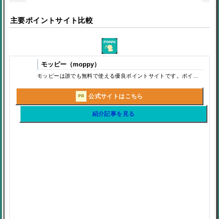
ポイントサイトの広告利用で気をつけること
主要ポイントサイト比較
ポイントサイトの稼ぎ方｜初心者でも失敗しない効率的なお小遣い
モッピー（moppy）
モッピーは誰でも無料で使える優良ポイントサイトです。ポイントサイト（お小遣いサイト）とはポイントを貯め、貯めたポイントを現金やギフトカードに変更できるサービスです。今回は老舗の「モッピー」について説明していこうと思います。
ポイントサイトは稼ぐよりは貯める、節約するツール
公式サイトはこちら
PR
ポイントサイトは楽天での購入で便利
紹介記事を見る
広告利用で気をつけること
ポイントサイトのお得なキャンペーン