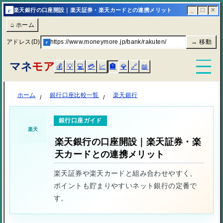
e
楽天銀行の口座開設｜楽天証券・楽天カードとの連携メリット
_
☐
✕
⌂ ホーム
アドレス(D)
e
https://www.moneymore.jp/bank/rakuten/
→ 移動
マネ
モア
💰
💡
💻
💳
📈
🏦
💎
🔗
📖
ホーム
銀行口座比較一覧
楽天銀行
銀行口座ガイド
楽天
楽天銀行の口座開設｜楽天証券・楽
天カードとの連携メリット
楽天証券や楽天カードと組み合わせやすく、
ポイントも貯まりやすいネット銀行の定番で
す。