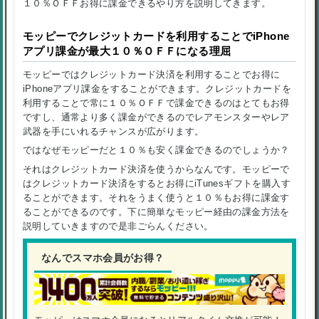
１０％ＯＦＦお得に課金できるやり方を説明してきます。
モッピーでクレジットカードを利用することでiPhone
アプリ課金が最大１０％ＯＦＦになる理屈
モッピーではクレジットカード決済を利用することでお得に
iPhoneアプリ課金をすることができます。クレジットカードを
利用することで常に１０％ＯＦＦで課金できるのはとてもお得
ですし、通常より多く課金ができるのでレアモンスターやレア
武器を手にいれるチャンスが広がります。
ではなぜモッピーだと１０％も安く課金できるのでしょうか？
それは
クレジットカード決済
を使うからなんです。モッピーで
は
クレジットカード決済
をするとお得にiTunesギフトを購入す
ることができます。それをうまく使うと
１０％もお得
に課金す
ることができるのです。下に簡単なモッピー経由の課金方法を
説明していきますので是非ごらんください。
なんでスマホ会員がお得？