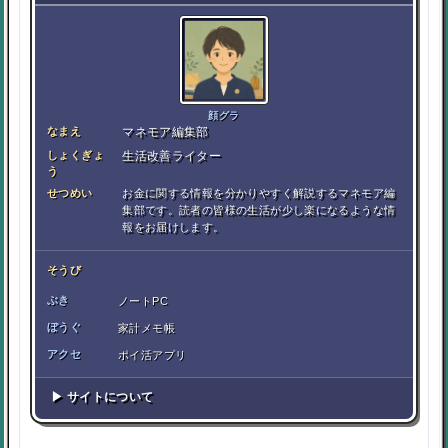
顔グラ
なまえ
マネモア編集部
しょくぎょ
生活改善ライター
う
せつめい
お金に関する情報を分かりやすく解説するマネモア編
集部です。読者の皆様の生活が少し楽になるような情
報をお届けします。
そうび
ぶき
ノートPC
ぼうぐ
家計メモ帳
アクセ
ポイ活アプリ
▶ サイトについて