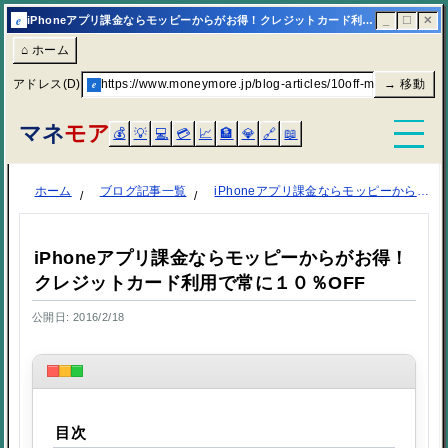
e
iPhoneアプリ課金ならモッピーからがお得！クレジットカード利用で常に１０％OFF | マネモア
_
☐
✕
⌂ ホーム
アドレス(D)
e
https://www.moneymore.jp/blog-articles/10off-moppy/
→ 移動
マネ
モア
💰
💡
💻
💳
📈
🏦
💎
🔗
📖
ホーム
ブログ記事一覧
iPhoneアプリ課金ならモッピーからがお得！クレジットカード利用で常に１０％OFF
iPhoneアプリ課金ならモッピーからがお得！
クレジットカード利用で常に１０％OFF
公開日: 2016/2/18
目次