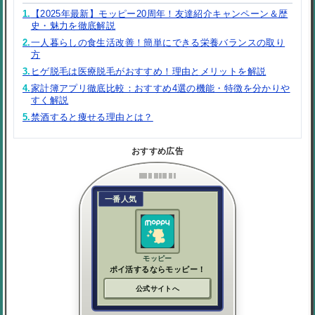
1.
【2025年最新】モッピー20周年！友達紹介キャンペーン＆歴
史・魅力を徹底解説
2.
一人暮らしの食生活改善！簡単にできる栄養バランスの取り
方
3.
ヒゲ脱毛は医療脱毛がおすすめ！理由とメリットを解説
4.
家計簿アプリ徹底比較：おすすめ4選の機能・特徴を分かりや
すく解説
5.
禁酒すると痩せる理由とは？
おすすめ広告
一番人気
モッピー
ポイ活するならモッピー！
公式サイトへ