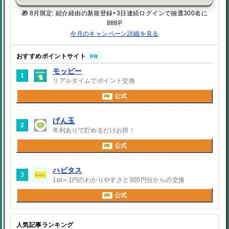
🎁 8月限定: 紹介経由の新規登録+3日連続ログインで抽選300名に
888P
今月のキャンペーン詳細を見る
おすすめポイントサイト
PR
モッピー
1
リアルタイムでポイント交換
公式
PR
げん玉
2
年利ありで貯めるだけお得！
公式
PR
ハピタス
3
1pt＝1円のわかりやすさと300円台からの交換
公式
PR
人気記事ランキング