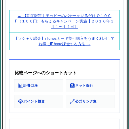
← 【期間限定】モッピーのバナーを貼るだけで１００
P（１００円）もらえるキャンペーン実施【２０１６年３
月１〜１４日】
【ソシャゲ課金】iTunesカード割引購入をうまく利用して
お得にiPhone課金する方法 →
比較ページへのショートカット
📊
🏦
証券口座
ネット銀行
💎
🔗
ポイント投資
公式リンク集