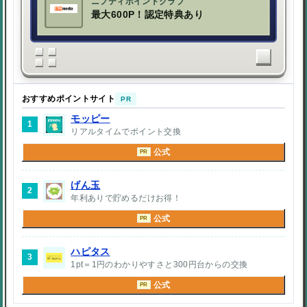
ニフティポイントクラブ
最大600P！認定特典あり
おすすめポイントサイト
PR
モッピー
1
リアルタイムでポイント交換
公式
PR
げん玉
2
年利ありで貯めるだけお得！
公式
PR
ハピタス
3
1pt＝1円のわかりやすさと300円台からの交換
公式
PR