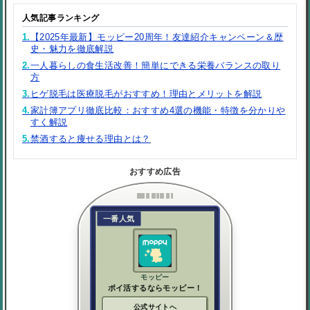
人気記事ランキング
1.
【2025年最新】モッピー20周年！友達紹介キャンペーン＆歴
史・魅力を徹底解説
2.
一人暮らしの食生活改善！簡単にできる栄養バランスの取り
方
3.
ヒゲ脱毛は医療脱毛がおすすめ！理由とメリットを解説
4.
家計簿アプリ徹底比較：おすすめ4選の機能・特徴を分かりや
すく解説
5.
禁酒すると痩せる理由とは？
おすすめ広告
一番人気
モッピー
ポイ活するならモッピー！
公式サイトへ