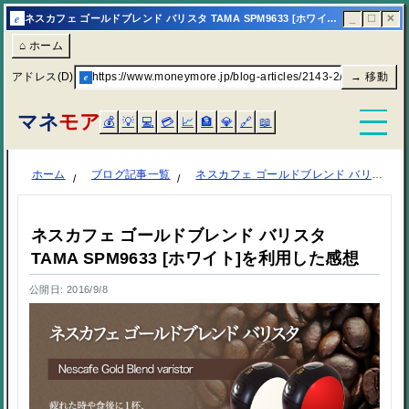
e
ネスカフェ ゴールドブレンド バリスタ TAMA SPM9633 [ホワイト]を利用した感想 | マネモア
_
☐
✕
⌂ ホーム
アドレス(D)
e
https://www.moneymore.jp/blog-articles/2143-2/
→ 移動
マネ
モア
💰
💡
💻
💳
📈
🏦
💎
🔗
📖
ホーム
ブログ記事一覧
ネスカフェ ゴールドブレンド バリスタ TAMA SPM9633 [ホワイト]を利用した感想
ネスカフェ ゴールドブレンド バリスタ
TAMA SPM9633 [ホワイト]を利用した感想
公開日: 2016/9/8