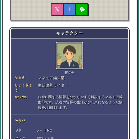
キャラクター
顔グラ
なまえ
マネモア編集部
しょくぎょ
生活改善ライター
う
せつめい
お金に関する情報を分かりやすく解説するマネモア編
集部です。読者の皆様の生活が少し楽になるような情
報をお届けします。
そうび
ぶき
ノートPC
ぼうぐ
家計メモ帳