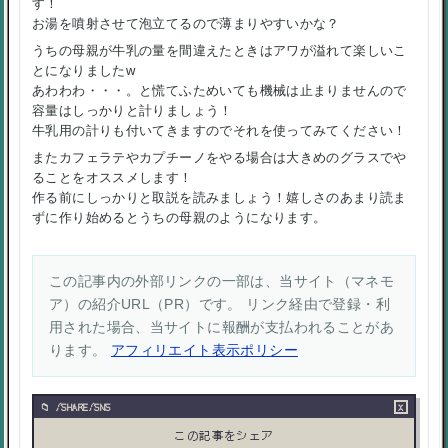
す！
お湯を噴射させて泡立てるので薄まりやすいかな？
うちの母親が牛乳の量を間違えたときはアワが溢れて楽しいこ
とになりましたw
あわわわ・・・。と慌てふためいても機械は止まりませんので
容量はしっかりと計りましょう！
牛乳用の計りも付いてきますのでそれを使ってみてください！
またカフェラテやカプチーノをやる場合は大きめのグラスでや
ることをオススメします！
作る前にしっかりと取説を読みましょう！嬉しさのあまり読ま
ずに作り始めるとうちの母親のようになります。
この記事内の外部リンクの一部は、当サイト（マネモ
ア）の紹介URL（PR）です。 リンク経由で登録・利
用された場合、当サイトに報酬が支払われることがあ
ります。
アフィリエイト表示ポリシー
×
/SHARE/SNS
この記事をシェア