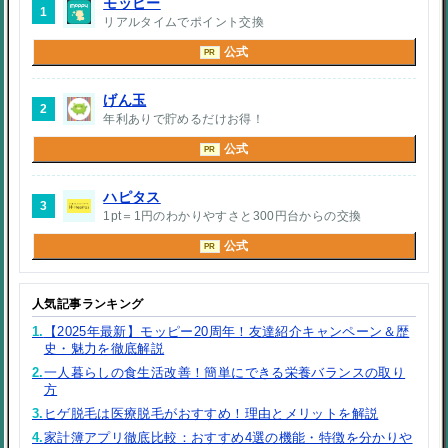
モッピー
1
リアルタイムでポイント交換
公式
PR
げん玉
2
年利ありで貯めるだけお得！
公式
PR
ハピタス
3
1pt＝1円のわかりやすさと300円台からの交換
公式
PR
人気記事ランキング
1.
【2025年最新】モッピー20周年！友達紹介キャンペーン＆歴
史・魅力を徹底解説
2.
一人暮らしの食生活改善！簡単にできる栄養バランスの取り
方
3.
ヒゲ脱毛は医療脱毛がおすすめ！理由とメリットを解説
4.
家計簿アプリ徹底比較：おすすめ4選の機能・特徴を分かりや