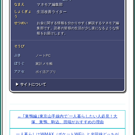
なまえ
マネモア編集部
しょくぎょ
生活改善ライター
う
せつめい
お金に関する情報を分かりやすく解説するマネモア編
集部です。読者の皆様の生活が少し楽になるような情
報をお届けします。
そうび
ぶき
ノートPC
ぼうぐ
家計メモ帳
アクセ
ポイ活アプリ
▶ サイトについて
← ｢巣鴨編｣東京山手線内で`一人暮らしたい人必見！大
塚、巣鴨、駒込、田端がおすすめの理由
一人暮らしはWiMAX（ポケットWiFi）と光回線どっちが