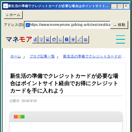
e
新生活の準備でクレジットカードが必要な場合はポイントサイト経由でお得にクレジットカードを手に入れよう | マネモア
_
☐
✕
⌂ ホーム
アドレス(D)
e
https://www.moneymore.jp/blog-articles/creditcard-pointsite/
→ 移動
マネ
モア
💰
💡
💻
💳
📈
🏦
💎
🔗
📖
ホーム
ブログ記事一覧
新生活の準備でクレジットカードが必要な場合はポイントサイト経由でお得にクレジットカードを手に入れよう
新生活の準備でクレジットカードが必要な場
合はポイントサイト経由でお得にクレジット
カードを手に入れよう
公開日: 2016/3/19