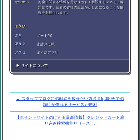
せつめい
お金に関する情報を分かりやすく解説するマネモア編
集部です。読者の皆様の生活が少し楽になるような情
報をお届けします。
そうび
ぶき
ノートPC
ぼうぐ
家計メモ帳
アクセ
ポイ活アプリ
▶ サイトについて
← スタッフブログに似顔絵を載せたい方必見5,000円で似
顔絵が作れるサービスが便利
【ポイントサイトのげん玉最新情報】クレジットカード絞
り込み検索機能リリース →