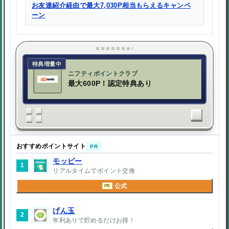
お友達紹介経由で最大7,030P相当もらえるキャンペ
ーン
特典増量中
ニフティポイントクラブ
最大600P！認定特典あり
おすすめポイントサイト
PR
モッピー
1
リアルタイムでポイント交換
公式
PR
げん玉
2
年利ありで貯めるだけお得！