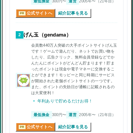
最低換金
300円〜
運営
2005年〜（21年目）
公式サイトへ
紹介記事を見る
PR
げん玉（gendama）
2
会員数440万人突破の大手ポイントサイトげん玉
です！ゲームで遊んだり、ネットでお買い物を
したり、広告クリック、無料会員登録などでか
んたんにポイントがどんどん貯まります！貯ま
ったポイントは現金や電子マネーに交換するこ
とができます！モッピーと同じ時期にサービス
が開始された老舗ポイントサイトの一つです。
また、ポイントの失効日が通帳に記載されるの
は大変便利！
年利ありで貯めるだけお得！
最低換金
300円〜
運営
2005年〜（21年目）
公式サイトへ
紹介記事を見る
PR