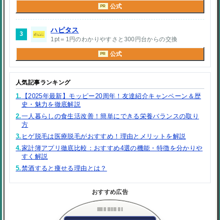
公式
PR
ハピタス
3
1pt＝1円のわかりやすさと300円台からの交換
公式
PR
人気記事ランキング
1.
【2025年最新】モッピー20周年！友達紹介キャンペーン＆歴
史・魅力を徹底解説
2.
一人暮らしの食生活改善！簡単にできる栄養バランスの取り
方
3.
ヒゲ脱毛は医療脱毛がおすすめ！理由とメリットを解説
4.
家計簿アプリ徹底比較：おすすめ4選の機能・特徴を分かりや
すく解説
5.
禁酒すると痩せる理由とは？
おすすめ広告