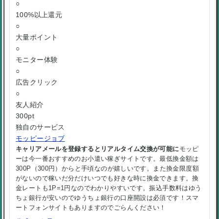
○
100%以上還元
○
大量ポイント
○
モニター体験
○
広告クリック
○
友人紹介
300pt
独自のサービス
モッピージョブ
キャリアメールを登録するとリアルタイム交換が可能に
モッピ
ーは今一番おすすめのお小遣い稼ぎサイトです。最低換金額は
300P（300円）からと手頃なのが嬉しいです。また換金限度額
がないので稼いだ分だけいつでも好きな時に換金できます。換
金レートも1P=1円なのでわかりやすいです。振込手数料はゆう
ちょ銀行が安いのでゆうちょ銀行の口座開設は必須です！スマ
ートフォンサイトもありますのでごらんください！