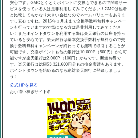
安心です。GMOとくとくポイントに交換もできるので関連サー
ビスを使っている人は是非利用してみてください！GMOは他者
と比較してもかなり大きい会社なのでネームバリューもありま
すし安心ですね。2016年３月末まで交換手数料無料キャンペー
ンも行っていますので気になる方は是非利用してみてくださ
い！またポイントタウンを利用する際は楽天銀行の口座を持っ
ていると安心です。楽天銀行は基本交換手数料が無料なので交
換手数料無料キャンペーンが終わっても無料で取引することが
可能です。交換ポイントも他の銀行は
10,000P（500円）
から可
能ですが楽天銀行は
2,000P（100円）
からです。断然お得で
す。楽天銀行は総額
53,321,600円分
もの換金実績もあります。
ポイントタウンを始めるのなら絶対楽天銀行に登録しましょ
う！
公式HPを見る
お小遣い稼ぎサイト名