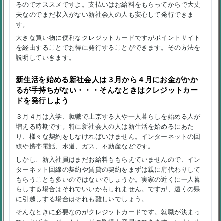
るのでオススメですよ。支払いはお給料をもらってからで大丈
夫なのでまだ収入がない新社会人の人も安心して発行できま
す。
大きな買い物に便利なクレジットカードですがポイントサイト
を経由することでお得に発行することができます。その方法を
説明していきます。
新生活を始める新社会人は３月から４月にお金がかか
るが手持ちがない・・・そんなときはクレジットカー
ドを発行しよう
３月４月は入学、就職で上京する人や一人暮らしを始める人が
増える時期です。特に新社会人の人は新生活を始めるにあた
り、様々な契約をしなければいけません。インターネットの回
線や携帯電話、水道、ガス、不動産などです。
しかし、新入社員はまだお給料ももらえていませんので、イン
ターネット回線の契約や賃貸の契約をまずは親に肩代わりして
もらうことも多いのではないでしょうか。実家の近くに一人暮
らしする場合はそれでいいかもしれません。ですが、遠くの県
に引越しする場合はそれも難しいでしょう。
そんなときに必要なのがクレジットカードです。就職が決まっ