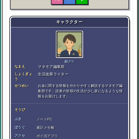
キャラクター
顔グラ
なまえ
マネモア編集部
しょくぎょ
生活改善ライター
う
せつめい
お金に関する情報を分かりやすく解説するマネモア編
集部です。読者の皆様の生活が少し楽になるような情
報をお届けします。
そうび
ぶき
ノートPC
ぼうぐ
家計メモ帳
アクセ
ポイ活アプリ