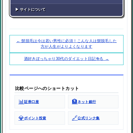
▶ サイトについて
← 髭脱毛は今は若い男性に必須！こんな人は髭脱毛した
方が人生がよりよくなります
酒好きぽっちゃり30代のダイエット日記🍻💪 →
比較ページへのショートカット
📊
🏦
証券口座
ネット銀行
💎
🔗
ポイント投資
公式リンク集