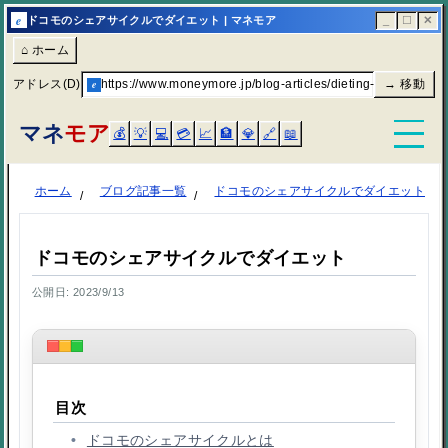
e
ドコモのシェアサイクルでダイエット | マネモア
_
☐
✕
⌂ ホーム
アドレス(D)
e
https://www.moneymore.jp/blog-articles/dieting-with-docomo
→ 移動
マネ
モア
💰
💡
💻
💳
📈
🏦
💎
🔗
📖
ホーム
ブログ記事一覧
ドコモのシェアサイクルでダイエット
ドコモのシェアサイクルでダイエット
公開日: 2023/9/13
目次
ドコモのシェアサイクルとは