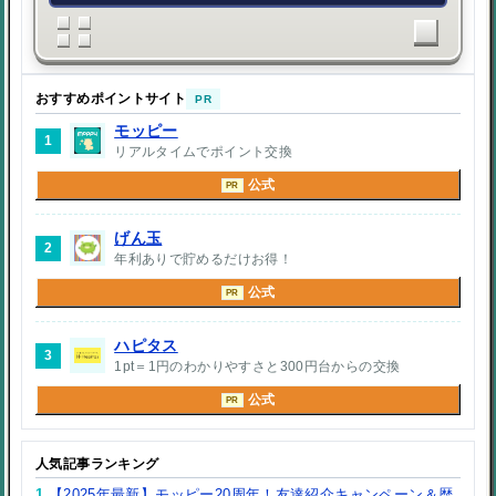
おすすめポイントサイト
PR
モッピー
1
リアルタイムでポイント交換
公式
PR
げん玉
2
年利ありで貯めるだけお得！
公式
PR
ハピタス
3
1pt＝1円のわかりやすさと300円台からの交換
公式
PR
人気記事ランキング
1.
【2025年最新】モッピー20周年！友達紹介キャンペーン＆歴