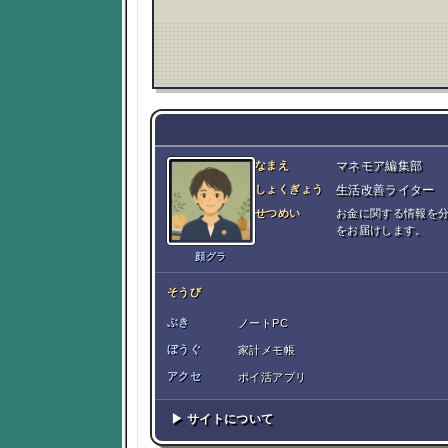
なまえ
マネモア編集部
しょくぎょう
生活改善ライター
せつめい
お金に関する情報を
をお届けします。
顔グラ
そうび
ぶき
ノートPC
ぼうぐ
家計メモ帳
アクセ
ポイ活アプリ
▶ サイトについて