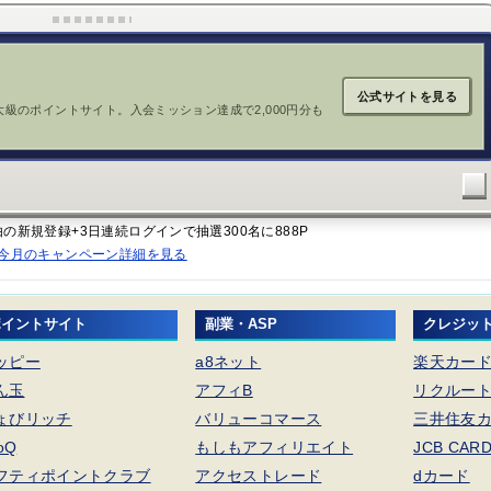
公式サイトを見る
大級のポイントサイト。入会ミッション達成で2,000円分も
経由の新規登録+3日連続ログインで抽選300名に888P
今月のキャンペーン詳細を見る
ポイントサイト
副業・ASP
クレジッ
ッピー
a8ネット
楽天カー
ん玉
アフィB
リクルー
ょびリッチ
バリューコマース
三井住友カ
foQ
もしもアフィリエイト
JCB CAR
フティポイントクラブ
アクセストレード
dカード