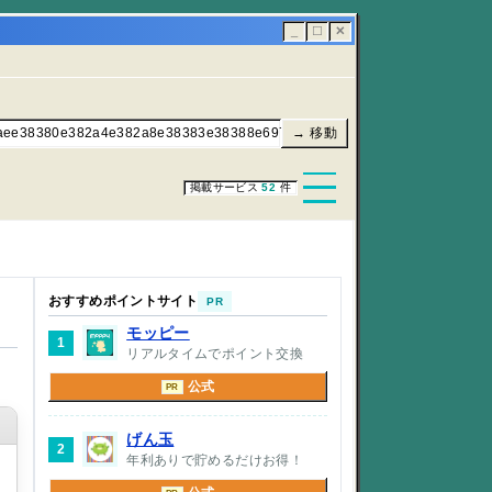
_
☐
✕
1aee38380e382a4e382a8e38383e38388e697a5e8a898f09f8dbbf09f92aa/
→ 移動
掲載サービス
52
件
おすすめポイントサイト
PR
モッピー
1
リアルタイムでポイント交換
公式
PR
げん玉
2
年利ありで貯めるだけお得！