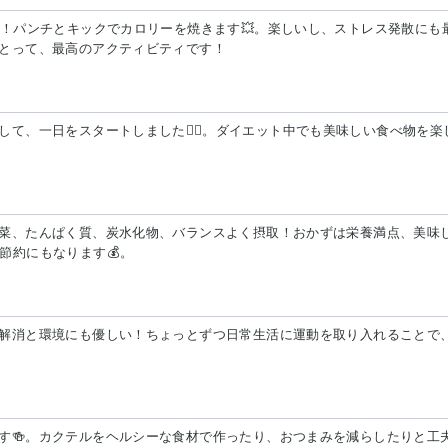
分！パンチとキックでカロリーを焼きます💥。楽しいし、ストレス発散にも
にとって、最高のアクティビティです！
て、一日をスタートしました🏋️‍♀️。ダイエット中でも美味しい食べ物を楽
菜、たんぱく質、炭水化物、バランスよく摂取！おかずは栄養満点、美味
節約にもなります💰。
解消と環境にも優しい！ちょっとずつ日常生活に運動を取り入れることで
す🍻。カクテルをヘルシーな食材で作ったり、おつまみを減らしたりと工