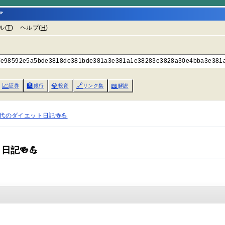
ア
ル(
T
)
ヘルプ(
H
)
icles/e98592e5a5bde3818de381bde381a3e381a1e38283e3828a30e4bba3e38
📈
🏦
💎
🔗
📖
証券
銀行
投資
リンク集
解説
代のダイエット日記🍻💪
記🍻💪