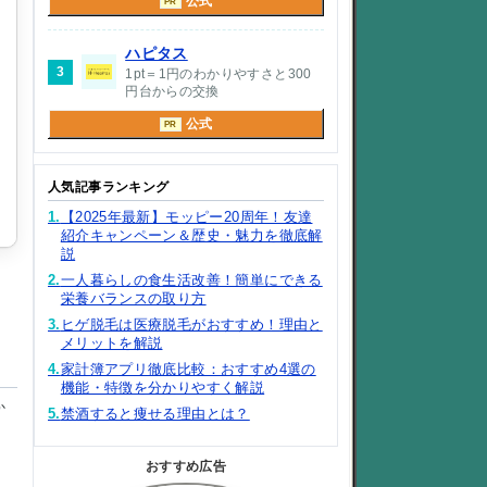
公式
PR
ハピタス
3
1pt＝1円のわかりやすさと300
円台からの交換
公式
PR
人気記事ランキング
1.
【2025年最新】モッピー20周年！友達
紹介キャンペーン＆歴史・魅力を徹底解
説
2.
一人暮らしの食生活改善！簡単にできる
栄養バランスの取り方
3.
ヒゲ脱毛は医療脱毛がおすすめ！理由と
メリットを解説
4.
家計簿アプリ徹底比較：おすすめ4選の
機能・特徴を分かりやすく解説
か
5.
禁酒すると痩せる理由とは？
おすすめ広告