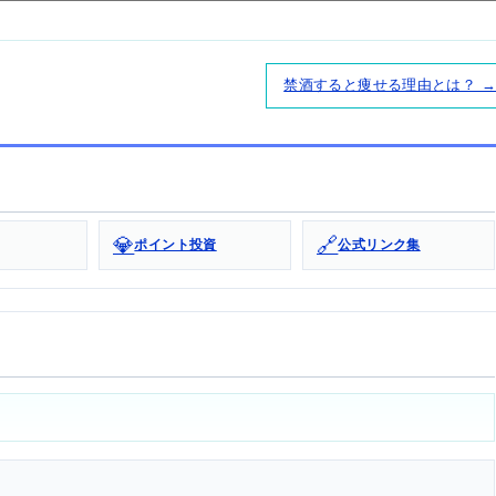
禁酒すると痩せる理由とは？ →
💎
🔗
ポイント投資
公式リンク集