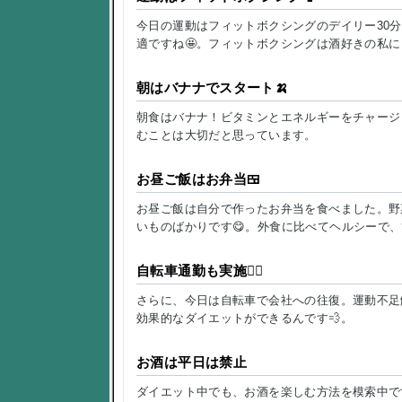
今日の運動はフィットボクシングのデイリー30
適ですね🤩。フィットボクシングは酒好きの私
朝はバナナでスタート🍌
朝食はバナナ！ビタミンとエネルギーをチャージし
むことは大切だと思っています。
お昼ご飯はお弁当🍱
お昼ご飯は自分で作ったお弁当を食べました。野
いものばかりです😋。外食に比べてヘルシーで、
自転車通勤も実施🚴‍♀️
さらに、今日は自転車で会社への往復。運動不足
効果的なダイエットができるんです💨。
お酒
は平日は禁止
ダイエット中でも、お酒を楽しむ方法を模索中で