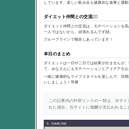
しています。楽しい飲み会も健康的な食事と運動で
ダイエット仲間との交流👯‍♀️
ダイエット仲間との交流は、モチベーションを高
一人ではないから、頑張れるんです🙌。
グループラインで報告しあっています！
本日のまとめ
ダイエットは一日や二日では結果が出ませんが、
て、みなさんにもモチベーションとアイデアをお
一緒に健康的なライフスタイルを楽しんで、目標
いしましょう！👋📆
この記事内の外部リンクの一部は、当サイト
れた場合、当サイトに報酬が支払われるこ
/SHARE/SNS