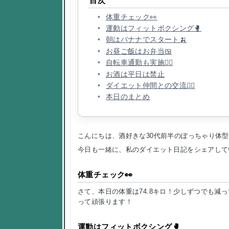
目次
体重チェック👀
運動はフィットボクシング🥊
朝はバナナでスタート🍌
お昼ご飯はお弁当🍱
自転車通勤も実施🚴‍♀️
お酒は平日は禁止
ダイエット仲間との交流👯‍♀️
本日のまとめ
こんにちは、酒好きな30代前半のぽっちゃり体型
今日も一緒に、私のダイエット日記をシェアして
体重チェック👀
さて、本日の体重は74.8キロ！少しずつでも減
って頑張ります！
運動はフィットボクシング🥊