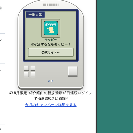
最
一番人気
し
モッピー
ポイ活するならモッピー！
公式サイトへ
し
AD
🎁 8月限定: 紹介経由の新規登録+3日連続ログイン
で抽選300名に888P
、
今月のキャンペーン詳細を見る
夫