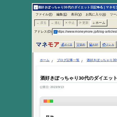
e
酒好きぽっちゃり30代のダイエット日記🍻💪 | マネモ
ファイル(
F
)
編集(
E
)
表示(
V
)
お気に入り(
A
)
ツー
← 戻る
→ 進む
✕ 中止
⟳ 更新
⌂ ホーム
アドレス(D)
e
https://www.moneymore.jp/blog-art
マネ
モア
💰
💡
💻
💳
ポイ活
節約
ASP
クレカ
ホーム
ブログ記事一覧
酒好きぽっちゃり30
酒好きぽっちゃり30代のダイエット日
公開日: 2023/9/13