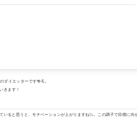
のダイエッターです🍻💪。
いきます！
っていると思うと、モチベーションが上がりますね📉。この調子で目標に向