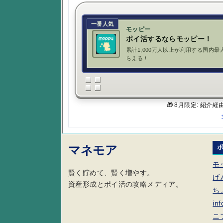
一番人気
モッピー
ポイ活するならモッピー！
累計1,000万人以上が利用する国内最
らえる！
🎁 8月限定: 紹介
マネモア
モ
賢く貯めて、賢く増やす。
げ
資産形成とポイ活の攻略メディア。
ち
in
ニ