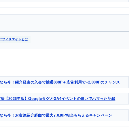
アフィリエイトとは
なら今！紹介経由の入会で抽選888P＋広告利用で+2,000Pのチャンス
る方法【2026年版】GoogleタグとGA4イベントの違いでハマった記録
るなら今！お友達紹介経由で最大7,030P相当もらえるキャンペーン