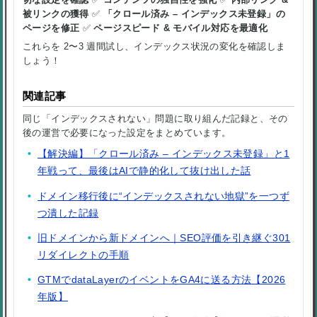
被リンクの獲得
✅
「クロール済み – インデックス未登録」の
ページを修正
✅
ページスピード & モバイル対応を最適化
これらを 2〜3 週間試し、インデックス状況の変化を確認しま
しょう！
関連記事
同じ「インデックスされない」問題に取り組んだ記録と、その
後の運営で必要になった設定をまとめています。
【解決編】「クロール済み – インデックス未登録」と1
年戦って、最後はAIで静的化して抜け出した話
ドメイン移行後に“インデックスされない地獄”を一つず
つ潰した記録
旧ドメインから新ドメインへ｜SEO評価を引き継ぐ301
リダイレクトの手順
GTMでdataLayerのイベントをGA4に送る方法【2026
年版】