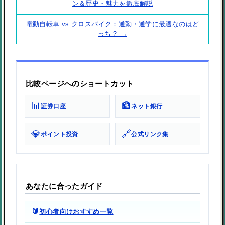
ン＆歴史・魅力を徹底解説
電動自転車 vs クロスバイク：通勤・通学に最適なのはど
っち？ →
比較ページへのショートカット
📊
🏦
証券口座
ネット銀行
💎
🔗
ポイント投資
公式リンク集
あなたに合ったガイド
🔰
初心者向けおすすめ一覧