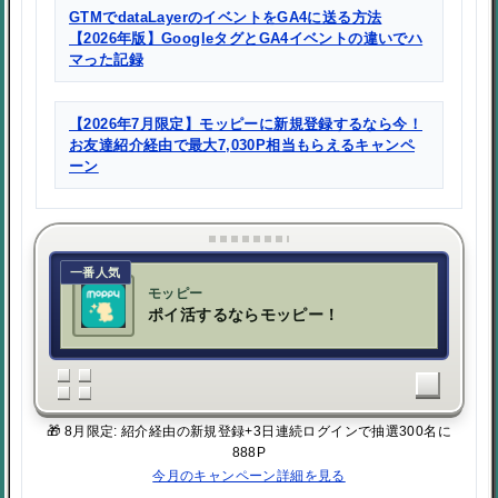
GTMでdataLayerのイベントをGA4に送る方法
【2026年版】GoogleタグとGA4イベントの違いでハ
マった記録
【2026年7月限定】モッピーに新規登録するなら今！
お友達紹介経由で最大7,030P相当もらえるキャンペ
ーン
一番人気
モッピー
ポイ活するならモッピー！
🎁 8月限定: 紹介経由の新規登録+3日連続ログインで抽選300名に
888P
今月のキャンペーン詳細を見る