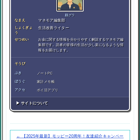
顔グラ
なまえ
マネモア編集部
しょくぎょ
生活改善ライター
う
せつめい
お金に関する情報を分かりやすく解説するマネモア編
集部です。読者の皆様の生活が少し楽になるような情
報をお届けします。
そうび
ぶき
ノートPC
ぼうぐ
家計メモ帳
アクセ
ポイ活アプリ
▶ サイトについて
← 【2025年最新】モッピー20周年！友達紹介キャンペー