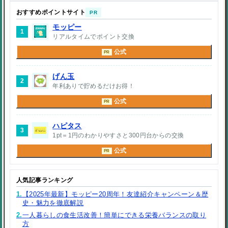
おすすめポイントサイト
PR
モッピー
1
リアルタイムでポイント交換
公式
PR
げん玉
2
年利ありで貯めるだけお得！
公式
PR
ハピタス
3
1pt＝1円のわかりやすさと300円台からの交換
公式
PR
人気記事ランキング
1.
【2025年最新】モッピー20周年！友達紹介キャンペーン＆歴
史・魅力を徹底解説
2.
一人暮らしの食生活改善！簡単にできる栄養バランスの取り
方