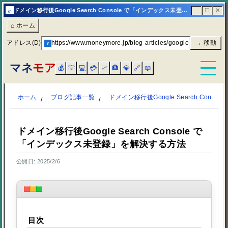
e
ドメイン移行後Google Search Console で「インデックス未登録」を解決する方法 | マネモア
_
☐
✕
⌂ ホーム
アドレス(D)
e
https://www.moneymore.jp/blog-articles/google-search-conso
→ 移動
マネ
モア
💰
💡
💻
💳
📈
🏦
💎
🔗
📖
ホーム
ブログ記事一覧
ドメイン移行後Google Search Console で「インデックス未登録」を解決する方法
ドメイン移行後Google Search Console で
「インデックス未登録」を解決する方法
公開日: 2025/2/6
目次