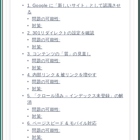
1. Google に「新しいサイト」として認識させ
る
問題の可能性:
対策:
2. 301リダイレクトの設定を確認
問題の可能性:
対策:
3. コンテンツの「質」の見直し
問題の可能性:
対策:
4. 内部リンク & 被リンクを増やす
問題の可能性:
対策:
5. 「クロール済み – インデックス未登録」の解
消
問題の可能性:
対策:
6. ページスピード & モバイル対応
問題の可能性:
対策: