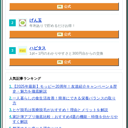
公式
PR
げん玉
2
年利ありで貯めるだけお得！
公式
PR
ハピタス
3
1pt＝1円のわかりやすさと300円台からの交換
公式
PR
人気記事ランキング
1.
【2025年最新】モッピー20周年！友達紹介キャンペーン＆歴
史・魅力を徹底解説
2.
一人暮らしの食生活改善！簡単にできる栄養バランスの取り
方
3.
ヒゲ脱毛は医療脱毛がおすすめ！理由とメリットを解説
4.
家計簿アプリ徹底比較：おすすめ4選の機能・特徴を分かりや
すく解説