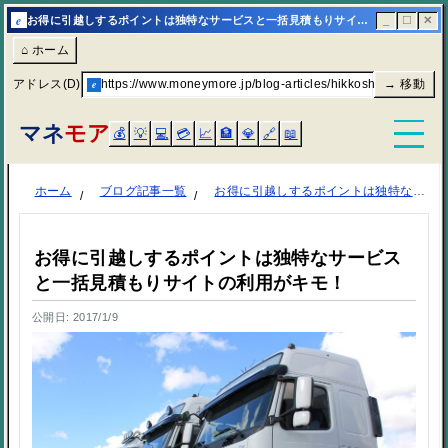
e
お得に引越しするポイントは独特なサービスと一括見積もりサイトの利用がキモ！ | マネモア
_
☐
✕
⌂ ホーム
アドレス(D)
e
https://www.moneymore.jp/blog-articles/hikkoshi-point/
→ 移動
マネ
モア
💰
💡
💻
💳
📈
🏦
💎
🔗
📖
ホーム
ブログ記事一覧
お得に引越しするポイントは独特なサービスと一括見積もりサイトの利用がキモ！
お得に引越しするポイントは独特なサービス
と一括見積もりサイトの利用がキモ！
公開日: 2017/1/9