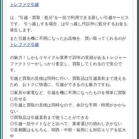
トレファク引越
は、“引越・買取・処分”を一括で利用できる新しい引越サービス
です。 引っ越しする場合、は引っ越し代以外に処分するお金も
発生します。
また引越を機に不用になったお品物を、買い取ってくれるのが
トレファク引越
の魅力！しかもリサイクル業界で20年の実績があるトレジャー
ファクトリーがしっかり査定し、買取してくれるので安心で
す。
引越と買取の見積は同時に行い、買取品は引越直前まで使える
ため、おトクに快適に、引越ができるのも魅力ですね。
◎家具や家電など、引越を機に不用になったものを簡単に買取
に出せる
◎引越と買取の見積は同時なので、余計な手間・時間がかから
ない
◎買取品は引越直前まで使うことができる
◎引越一括サイトなどと比べて、業者選びの煩わしさがない
◎首都圏はもちろん、関西・中部・福岡にも対応エリアを拡大
中