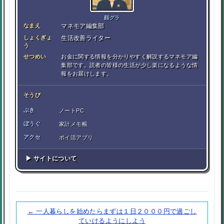
顔グラ
なまえ
マネモア編集部
しょくぎょ
生活改善ライター
う
せつめい
お金に関する情報を分かりやすく解説するマネモア編
集部です。読者の皆様の生活が少し楽になるような情
報をお届けします。
そうび
ぶき
ノートPC
ぼうぐ
家計メモ帳
アクセ
ポイ活アプリ
▶ サイトについて
← 一人暮らしを始めたらまずは１日２０００円で過ごし
ていけるようにしよう