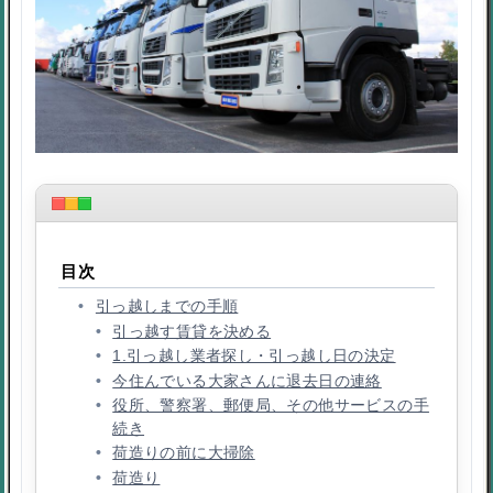
目次
引っ越しまでの手順
引っ越す賃貸を決める
1.引っ越し業者探し・引っ越し日の決定
今住んでいる大家さんに退去日の連絡
役所、警察署、郵便局、その他サービスの手
続き
荷造りの前に大掃除
荷造り