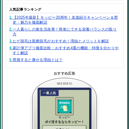
人気記事ランキング
1.
【2025年最新】モッピー20周年！友達紹介キャンペーン＆歴
史・魅力を徹底解説
2.
一人暮らしの食生活改善！簡単にできる栄養バランスの取り
方
3.
ヒゲ脱毛は医療脱毛がおすすめ！理由とメリットを解説
4.
家計簿アプリ徹底比較：おすすめ4選の機能・特徴を分かりや
すく解説
5.
禁酒すると痩せる理由とは？
おすすめ広告
一番人気
モッピー
ポイ活するならモッピー！