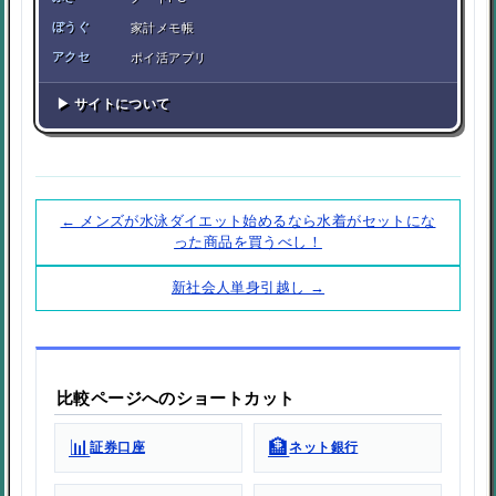
ぼうぐ
家計メモ帳
アクセ
ポイ活アプリ
▶ サイトについて
← メンズが水泳ダイエット始めるなら水着がセットにな
った商品を買うべし！
新社会人単身引越し →
比較ページへのショートカット
📊
🏦
証券口座
ネット銀行