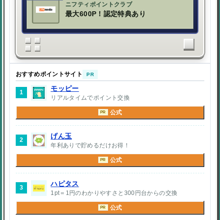
ニフティポイントクラブ
最大600P！認定特典あり
おすすめポイントサイト
PR
モッピー
1
リアルタイムでポイント交換
公式
PR
げん玉
2
年利ありで貯めるだけお得！
公式
PR
ハピタス
3
1pt＝1円のわかりやすさと300円台からの交換
公式
PR