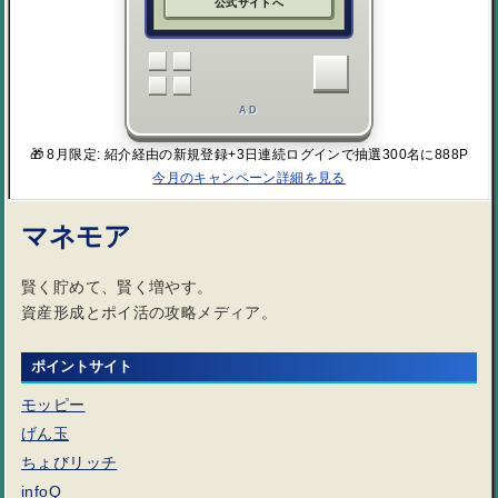
公式サイトへ
AD
🎁 8月限定: 紹介経由の新規登録+3日連続ログインで抽選300名に888P
今月のキャンペーン詳細を見る
マネモア
賢く貯めて、賢く増やす。
資産形成とポイ活の攻略メディア。
ポイントサイト
モッピー
げん玉
ちょびリッチ
infoQ