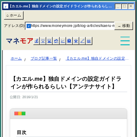
e
【カエル.me】独自ドメインの設定ガイドラインが作られるらしい【アンテナサイト】 | マネモア
_
☐
✕
⌂ ホーム
アドレス(D)
e
https://www.moneymore.jp/blog-articles/kaeru-me-dokuzi-d
→ 移動
マネ
モア
💰
💡
💻
💳
📈
🏦
💎
🔗
📖
ホーム
ブログ記事一覧
【カエル.me】独自ドメインの設定ガイドラインが作られるらしい【アンテナサイト】
【カエル.me】独自ドメインの設定ガイドラ
インが作られるらしい【アンテナサイト】
公開日: 2016/1/21
目次