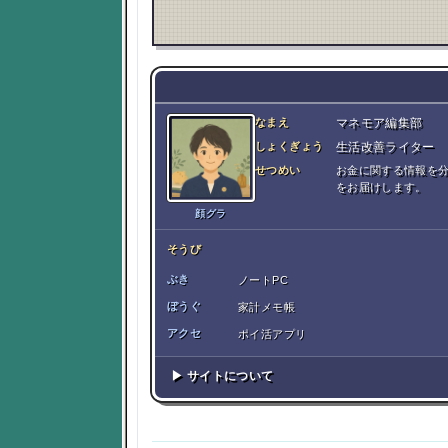
なまえ
マネモア編集部
しょくぎょう
生活改善ライター
せつめい
お金に関する情報を
をお届けします。
顔グラ
そうび
ぶき
ノートPC
ぼうぐ
家計メモ帳
アクセ
ポイ活アプリ
▶ サイトについて