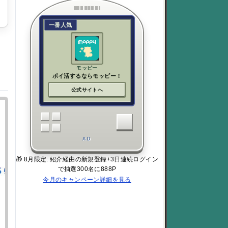
一番人気
モッピー
ポイ活するならモッピー！
公式サイトへ
AD
🎁 8月限定: 紹介経由の新規登録+3日連続ログイン
で抽選300名に888P
今月のキャンペーン詳細を見る