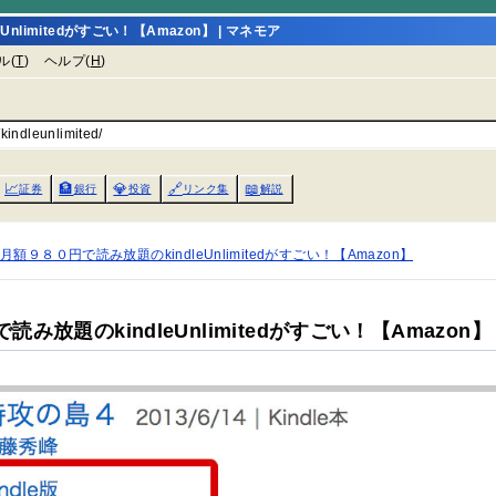
eUnlimitedがすごい！【Amazon】 | マネモア
ル(
T
)
ヘルプ(
H
)
kindleunlimited/
📈
🏦
💎
🔗
📖
証券
銀行
投資
リンク集
解説
ted】月額９８０円で読み放題のkindleUnlimitedがすごい！【Amazon】
円で読み放題のkindleUnlimitedがすごい！【Amazon】