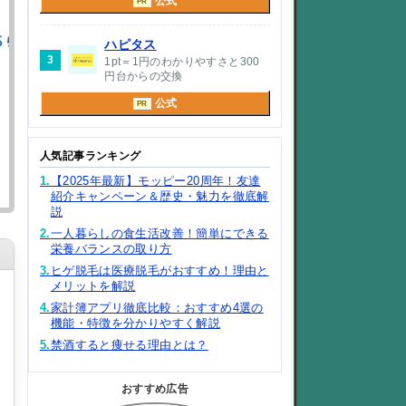
公式
PR
ハピタス
3
1pt＝1円のわかりやすさと300
円台からの交換
公式
PR
人気記事ランキング
1.
【2025年最新】モッピー20周年！友達
紹介キャンペーン＆歴史・魅力を徹底解
説
2.
一人暮らしの食生活改善！簡単にできる
栄養バランスの取り方
3.
ヒゲ脱毛は医療脱毛がおすすめ！理由と
メリットを解説
4.
家計簿アプリ徹底比較：おすすめ4選の
機能・特徴を分かりやすく解説
5.
禁酒すると痩せる理由とは？
おすすめ広告