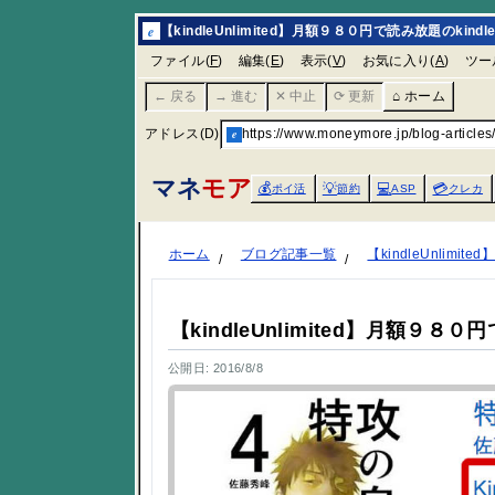
e
【kindleUnlimited】月額９８０円で読み放題のkindl
ファイル(
F
)
編集(
E
)
表示(
V
)
お気に入り(
A
)
ツー
← 戻る
→ 進む
✕ 中止
⟳ 更新
⌂ ホーム
アドレス(D)
e
https://www.moneymore.jp/blog-articles/
マネ
モア
💰
💡
💻
💳
ポイ活
節約
ASP
クレカ
ホーム
ブログ記事一覧
【kindleUnlimi
【kindleUnlimited】月額９８０
公開日: 2016/8/8