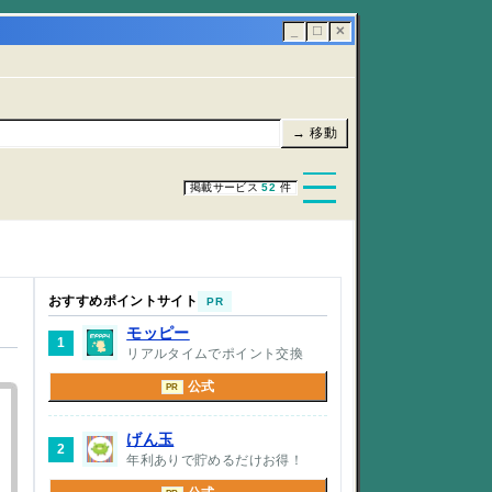
_
☐
✕
→ 移動
掲載サービス
52
件
おすすめポイントサイト
PR
モッピー
1
リアルタイムでポイント交換
公式
PR
げん玉
2
年利ありで貯めるだけお得！