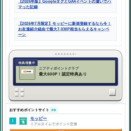
【2026年版】GoogleタグとGA4イベントの違いでハ
マった記録
【2026年7月限定】モッピーに新規登録するなら今！
お友達紹介経由で最大7,030P相当もらえるキャンペ
ーン
特典増量中
ニフティポイントクラブ
最大600P！認定特典あり
おすすめポイントサイト
PR
モッピー
1
リアルタイムでポイント交換