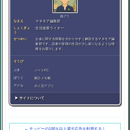
顔グラ
なまえ
マネモア編集部
しょくぎょ
生活改善ライター
う
せつめい
お金に関する情報を分かりやすく解説するマネモア編
集部です。読者の皆様の生活が少し楽になるような情
報をお届けします。
そうび
ぶき
ノートPC
ぼうぐ
家計メモ帳
アクセ
ポイ活アプリ
▶ サイトについて
← モッピーの100％以上還元広告を利用する！