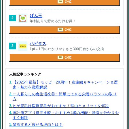
公式
PR
げん玉
2
年利ありで貯めるだけお得！
公式
PR
ハピタス
3
1pt＝1円のわかりやすさと300円台からの交換
公式
PR
人気記事ランキング
1.
【2025年最新】モッピー20周年！友達紹介キャンペーン＆歴
史・魅力を徹底解説
2.
一人暮らしの食生活改善！簡単にできる栄養バランスの取り
方
3.
ヒゲ脱毛は医療脱毛がおすすめ！理由とメリットを解説
4.
家計簿アプリ徹底比較：おすすめ4選の機能・特徴を分かりや
すく解説
5.
禁酒すると痩せる理由とは？