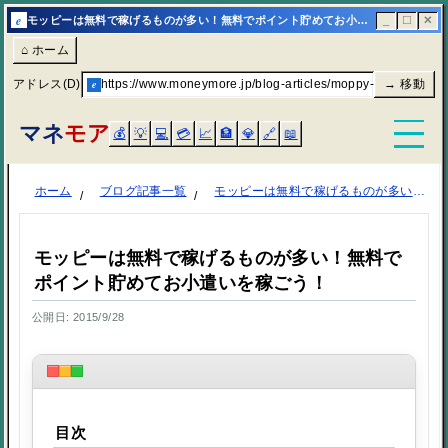
e
モッピーは無料で稼げるものが多い！無料でポイント貯めてお小遣いを稼ごう！ | マネモア
_
☐
✕
⌂ ホーム
アドレス(D)
e
https://www.moneymore.jp/blog-articles/moppy-free-advertis
→ 移動
マネ
モア
💰
💡
💻
💳
📈
🏦
💎
🔗
📖
ホーム
ブログ記事一覧
モッピーは無料で稼げるものが多い！無料でポイント貯めてお小遣いを稼ごう！
モッピーは無料で稼げるものが多い！無料で
ポイント貯めてお小遣いを稼ごう！
公開日: 2015/9/28
目次