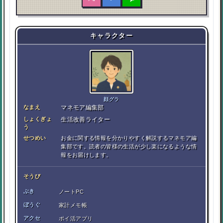
キャラクター
顔グラ
なまえ
マネモア編集部
しょくぎょ
生活改善ライター
う
せつめい
お金に関する情報を分かりやすく解説するマネモア編
集部です。読者の皆様の生活が少し楽になるような情
報をお届けします。
そうび
ぶき
ノートPC
ぼうぐ
家計メモ帳
アクセ
ポイ活アプリ