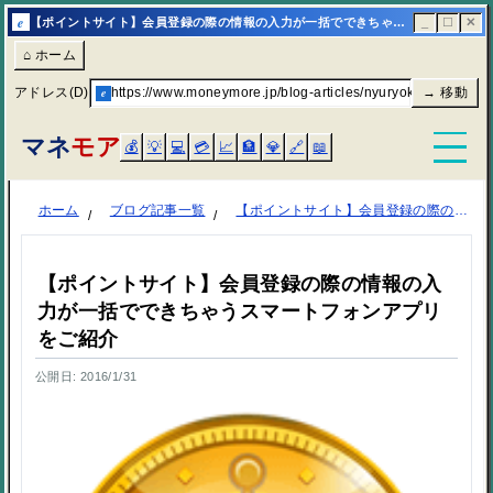
e
【ポイントサイト】会員登録の際の情報の入力が一括でできちゃうスマートフォンアプリをご紹介 | マネモア
_
☐
✕
⌂ ホーム
アドレス(D)
e
https://www.moneymore.jp/blog-articles/nyuryoku-ikkatu/
→ 移動
マネ
モア
💰
💡
💻
💳
📈
🏦
💎
🔗
📖
ホーム
ブログ記事一覧
【ポイントサイト】会員登録の際の情報の入力が一括でできちゃうスマートフォンアプリをご紹介
【ポイントサイト】会員登録の際の情報の入
力が一括でできちゃうスマートフォンアプリ
をご紹介
公開日: 2016/1/31