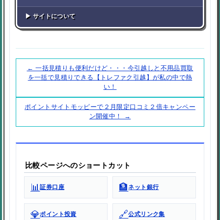
▶ サイトについて
← 一括見積りも便利だけど・・・今引越しと不用品買取
を一括で見積りできる【トレファク引越】が私の中で熱
い！
ポイントサイトモッピーで２月限定口コミ２倍キャンペー
ン開催中！ →
比較ページへのショートカット
📊
🏦
証券口座
ネット銀行
💎
🔗
ポイント投資
公式リンク集