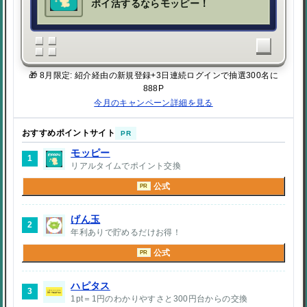
ポイ活するならモッピー！
🎁 8月限定: 紹介経由の新規登録+3日連続ログインで抽選300名に
888P
今月のキャンペーン詳細を見る
おすすめポイントサイト
PR
モッピー
1
リアルタイムでポイント交換
公式
PR
げん玉
2
年利ありで貯めるだけお得！
公式
PR
ハピタス
3
1pt＝1円のわかりやすさと300円台からの交換