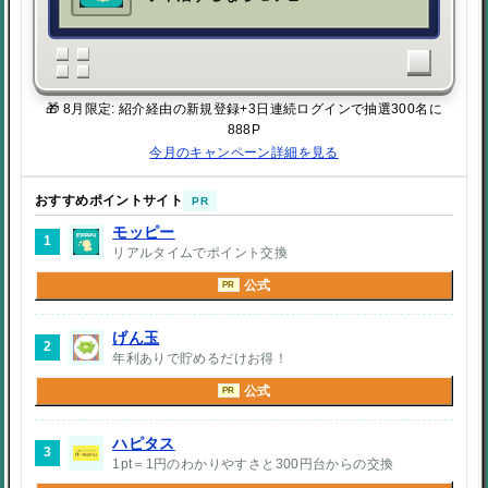
🎁 8月限定: 紹介経由の新規登録+3日連続ログインで抽選300名に
888P
今月のキャンペーン詳細を見る
おすすめポイントサイト
PR
モッピー
1
リアルタイムでポイント交換
公式
PR
げん玉
2
年利ありで貯めるだけお得！
公式
PR
ハピタス
3
1pt＝1円のわかりやすさと300円台からの交換