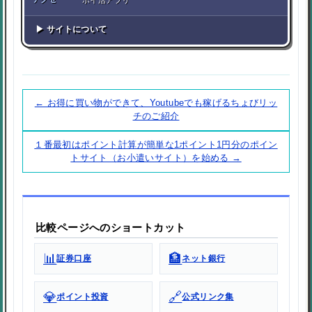
ポイ活アプリ
▶ サイトについて
← お得に買い物ができて、Youtubeでも稼げるちょびリッ
チのご紹介
１番最初はポイント計算が簡単な1ポイント1円分のポイン
トサイト（お小遣いサイト）を始める →
比較ページへのショートカット
📊
🏦
証券口座
ネット銀行
💎
🔗
ポイント投資
公式リンク集