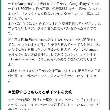
ードやAmazonギフト券は５００円から。GooglePlayギフトカ
ードは1,500円から換金可能。銀行系以外は少し高めになってい
ますが、リアルタイム交換なので他の交換先より少し高めに設
定されています。
またPCからではなく必ずスマホから交換申請してください。ス
マホでないとリアルタイム交換にならないものもありますの
で。
げん玉はPointExchangeへ交換する他ないので少し不便です。
でもポイントをまとめることができるのでとってもお得！これ
からげん玉を利用したいと考えたいる人で「PointExchange」
を持っていない方は是非利用してみてください。ポイントを
「PointExchange」にまとめられるので管理が楽になります
よ！
お財布.comは３００円から交換可能です！でも銀行系だと手数
料が高いので他のポイントにまとめた方がいいかもしれませ
ん。
今登録するともらえるポイントを比較
モッピーは300（通常）〜500（キャンペーン中）Pもらえるこ
とが多いです。キャンペーンは定期的にやっているのでそこが
狙い目ですかね？