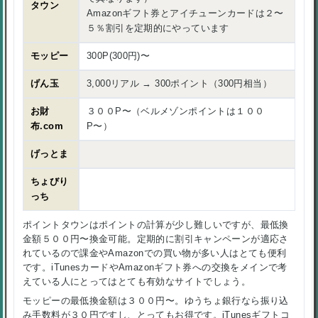
タウン
Amazonギフト券とアイチューンカードは２〜
５％割引を定期的にやっています
モッピー
300P(300円)〜
げん玉
3,000リアル → 300ポイント（300円相当）
お財
３００P〜（ベルメゾンポイントは１００
布.com
P〜）
げっとま
ちょびり
っち
ポイントタウンはポイントの計算が少し難しいですが、最低換
金額５００円〜換金可能。定期的に割引キャンペーンが適応さ
れているので課金やAmazonでの買い物が多い人はとても便利
です。iTunesカードやAmazonギフト券への交換をメインで考
えている人にとってはとても有効なサイトでしょう。
モッピーの最低換金額は３００円〜。ゆうちょ銀行なら振り込
み手数料が３０円ですし、とってもお得です。iTunesギフトコ