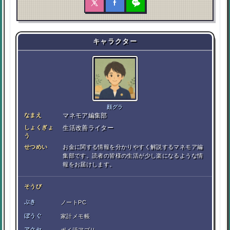
キャラクター
顔グラ
なまえ
マネモア編集部
しょくぎょ
生活改善ライター
う
せつめい
お金に関する情報を分かりやすく解説するマネモア編
集部です。読者の皆様の生活が少し楽になるような情
報をお届けします。
そうび
ぶき
ノートPC
ぼうぐ
家計メモ帳
アクセ