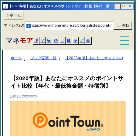
e
【2020年版】あなたにオススメのポイントサイト比較【年代・最低換金額・特徴別】 | マネモア
_
☐
✕
⌂ ホーム
アドレス(D)
e
https://www.moneymore.jp/blog-articles/point-hikaku-matom
→ 移動
マネ
モア
💰
💡
💻
💳
📈
🏦
💎
🔗
📖
ホーム
ブログ記事一覧
【2020年版】あなたにオススメのポイントサイト比較【年代・最低換金額・特徴別】
【2020年版】あなたにオススメのポイントサ
イト比較【年代・最低換金額・特徴別】
公開日: 2020/9/24