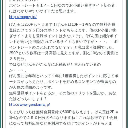
ポイントレートも１P＝１円なのでお小遣い稼ぎサイト初心者
にはわかりやすいサイトだと思います。
http://moppy.jp/
げん玉は250Pもらえます！げん玉は10P＝1円なので無料会員
登録だけで２５円分のポイントがもらえます。他のお小遣い稼
ぎサイトよりも登録ポイントは少ないです。[げん玉は紹介ポイ
ントが高い]と明記されているサイトも多いですが・・・。「ポ
イントレートのこと忘れてない？？」と私は常々疑問でした。
250Pという数字は一見高額に見えますが、割る10なので実質は
２５円分。
ではなぜげん玉がこんなにお勧めだと言われているの
か・・・。
げん玉には年利といって１年に1度獲得したポイントに応じてボ
ーナスがもらえたり、ポイントを貯めるコンテンツが豊富なの
が人気の理由のようです。
無料登録ポイントをとるか、その他のメリットを選ぶか。あな
たはどっちにします？
http://www.gendama.jp/
ちょびりっちは無料会員登録で500Pもらえます。げん玉は2P＝
1円なので２５０円分のPになりますね！これはお得です！会員
になって無料広告などを利用するだけでポイントがもらえま