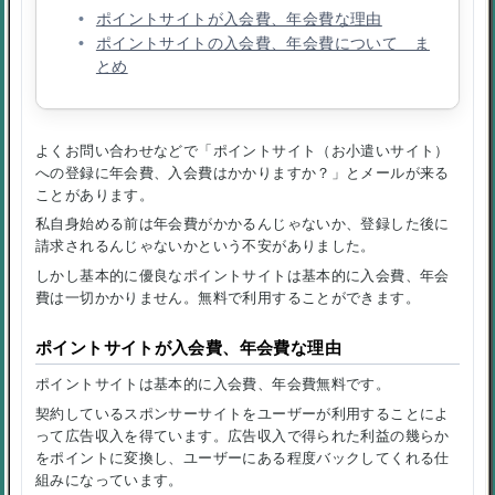
ポイントサイトが入会費、年会費な理由
ポイントサイトの入会費、年会費について ま
とめ
よくお問い合わせなどで
「ポイントサイト（お小遣いサイト）
への登録に年会費、入会費はかかりますか？」
とメールが来る
ことがあります。
私自身始める前は
年会費がかかるんじゃないか、登録した後に
請求されるんじゃないか
という
不安
がありました。
しかし基本的に
優良なポイントサイト
は基本的に
入会費、年会
費は一切かかりません
。無料で利用することができます。
ポイントサイトが入会費、年会費な理由
ポイントサイトは基本的に入会費、年会費無料です。
契約しているスポンサーサイトをユーザーが利用することによ
って広告収入を得ています。広告収入で得られた利益の幾らか
をポイントに変換し、ユーザーにある程度バックしてくれる仕
組みになっています。