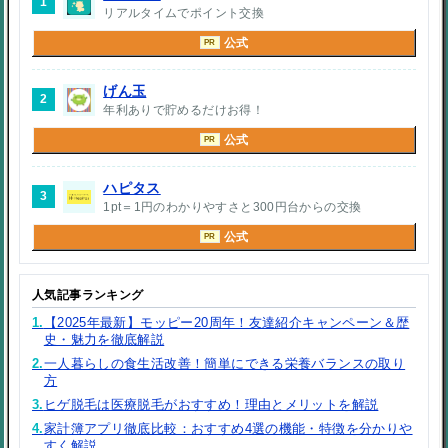
1
リアルタイムでポイント交換
公式
PR
げん玉
2
年利ありで貯めるだけお得！
公式
PR
ハピタス
3
1pt＝1円のわかりやすさと300円台からの交換
公式
PR
人気記事ランキング
1.
【2025年最新】モッピー20周年！友達紹介キャンペーン＆歴
史・魅力を徹底解説
2.
一人暮らしの食生活改善！簡単にできる栄養バランスの取り
方
3.
ヒゲ脱毛は医療脱毛がおすすめ！理由とメリットを解説
4.
家計簿アプリ徹底比較：おすすめ4選の機能・特徴を分かりや
すく解説