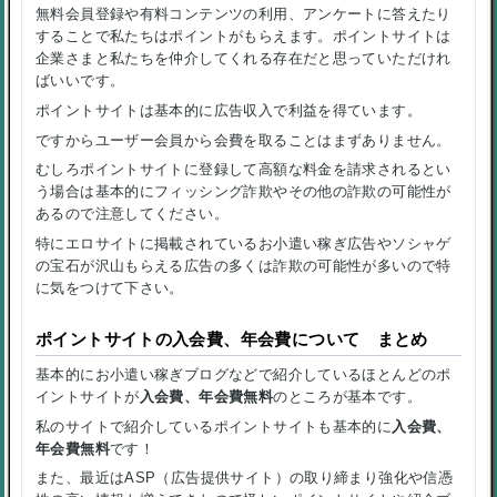
無料会員登録や有料コンテンツの利用、アンケートに答えたり
することで私たちはポイントがもらえます。ポイントサイトは
企業さまと私たちを仲介してくれる存在だと思っていただけれ
ばいいです。
ポイントサイトは基本的に広告収入で利益を得ています。
ですからユーザー会員から会費を取ることはまずありません。
むしろポイントサイトに登録して高額な料金を請求されるとい
う場合は基本的にフィッシング詐欺やその他の詐欺の可能性が
あるので注意してください。
特にエロサイトに掲載されているお小遣い稼ぎ広告やソシャゲ
の宝石が沢山もらえる広告の多くは詐欺の可能性が多いので特
に気をつけて下さい。
ポイントサイトの入会費、年会費について まとめ
基本的にお小遣い稼ぎブログなどで紹介しているほとんどのポ
イントサイトが
入会費、年会費無料
のところが基本です。
私のサイトで紹介しているポイントサイトも基本的に
入会費、
年会費無料
です！
また、最近はASP（広告提供サイト）の取り締まり強化や信憑