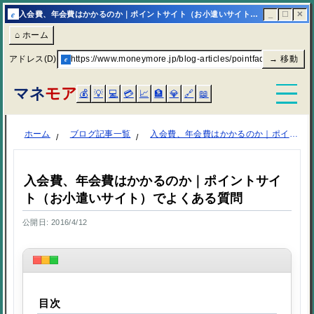
e
入会費、年会費はかかるのか｜ポイントサイト（お小遣いサイト）でよくある質問 | マネモア
_
☐
✕
⌂ ホーム
アドレス(D)
e
https://www.moneymore.jp/blog-articles/pointfaq-nenkaihi/
→ 移動
マネ
モア
💰
💡
💻
💳
📈
🏦
💎
🔗
📖
ホーム
ブログ記事一覧
入会費、年会費はかかるのか｜ポイントサイト（お小遣いサイト）でよくある質問
入会費、年会費はかかるのか｜ポイントサイ
ト（お小遣いサイト）でよくある質問
公開日: 2016/4/12
目次