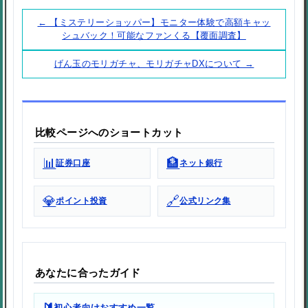
← 【ミステリーショッパー】モニター体験で高額キャッ
シュバック！可能なファンくる【覆面調査】
げん玉のモリガチャ、モリガチャDXについて →
比較ページへのショートカット
📊
🏦
証券口座
ネット銀行
💎
🔗
ポイント投資
公式リンク集
あなたに合ったガイド
🔰
初心者向けおすすめ一覧