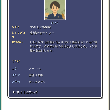
顔グラ
なまえ
マネモア編集部
しょくぎょ
生活改善ライター
う
せつめい
お金に関する情報を分かりやすく解説するマネモア編
集部です。読者の皆様の生活が少し楽になるような情
報をお届けします。
そうび
ぶき
ノートPC
ぼうぐ
家計メモ帳
アクセ
ポイ活アプリ
▶ サイトについて