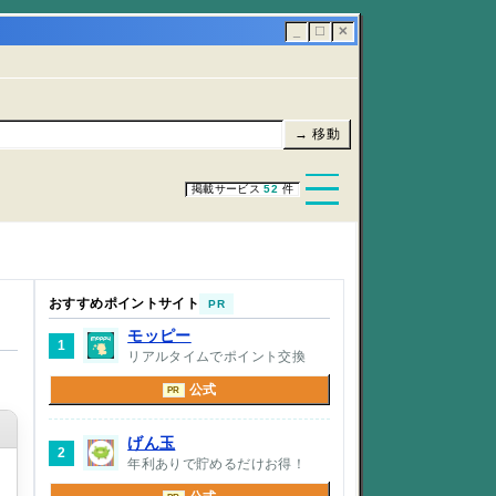
_
☐
✕
→ 移動
掲載サービス
52
件
おすすめポイントサイト
PR
モッピー
1
リアルタイムでポイント交換
公式
PR
げん玉
2
年利ありで貯めるだけお得！