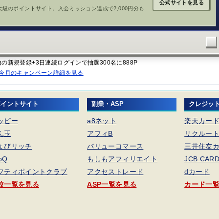
公式サイトを見る
大級のポイントサイト。入会ミッション達成で2,000円分も
経由の新規登録+3日連続ログインで抽選300名に888P
今月のキャンペーン詳細を見る
ポイントサイト
副業・ASP
クレジッ
ッピー
a8ネット
楽天カー
ん玉
アフィB
リクルー
ょびリッチ
バリューコマース
三井住友カ
foQ
もしもアフィリエイト
JCB CAR
フティポイントクラブ
アクセストレード
dカード
較一覧を見る
ASP一覧を見る
カード一