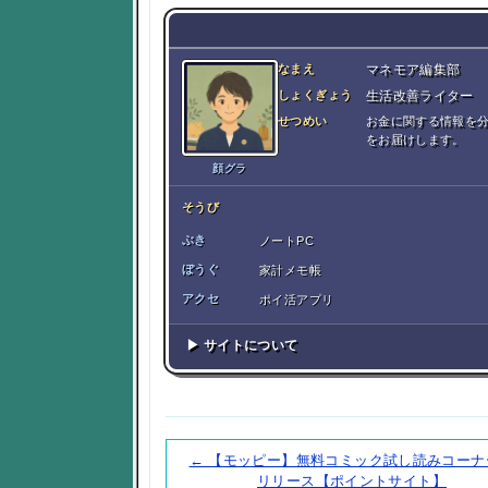
なまえ
マネモア編集部
しょくぎょう
生活改善ライター
せつめい
お金に関する情報を
をお届けします。
顔グラ
そうび
ぶき
ノートPC
ぼうぐ
家計メモ帳
アクセ
ポイ活アプリ
▶ サイトについて
← 【モッピー】無料コミック試し読みコーナ
リリース【ポイントサイト】