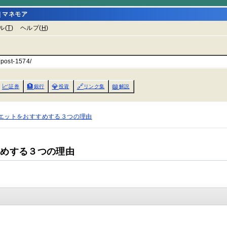
 マネモア
ル(
T
)
ヘルプ(
H
)
/post-1574/
📈
🏦
💎
🔗
📖
証券
銀行
投資
リンク集
解説
エットをおすすめする３つの理由
すめする３つの理由