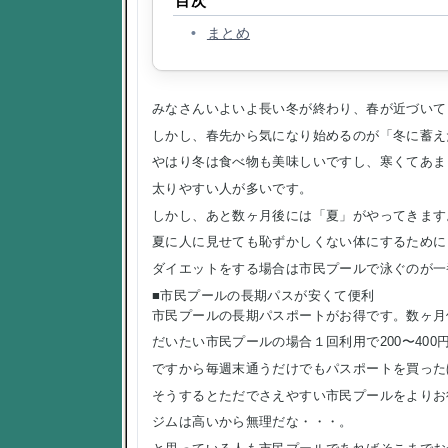
目次
まとめ
みなさんいよいよ長い冬が終わり、春が近づいて
しかし、春先から気になり始めるのが「冬に蓄え
やはり冬は食べ物も美味しいですし、寒くてあま
太りやすい人が多いです。
しかし、あと数ヶ月後には「夏」がやってきます
夏に人に見せても恥ずかしくない体にするために
ダイエットをする場合は市民プールで泳ぐのが一
■市民プールの長期パスが安くて便利
市民プールの長期パスポートがお得です。数ヶ月使い
だいたい市民プールの場合１回利用で200〜400
ですから毎週末通うだけでもパスポートを買った
そうするとただでさえやすい市民プールをよりお
ジムは高いから無理だな・・・。