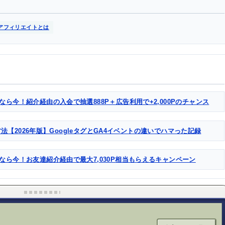
アフィリエイトとは
なら今！紹介経由の入会で抽選888P＋広告利用で+2,000Pのチャンス
る方法【2026年版】GoogleタグとGA4イベントの違いでハマった記録
るなら今！お友達紹介経由で最大7,030P相当もらえるキャンペーン