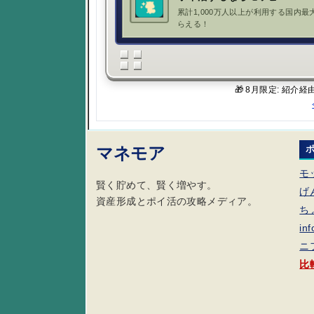
累計1,000万人以上が利用する国内最
らえる！
🎁 8月限定: 紹介
マネモア
モ
賢く貯めて、賢く増やす。
げ
資産形成とポイ活の攻略メディア。
ち
in
ニ
比