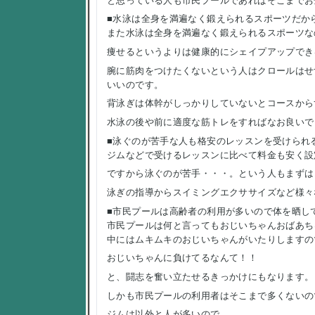
と思っている人も市民プールであればそこまでお
■水泳は全身を満遍なく鍛えられるスポーツだか
また水泳は全身を満遍なく鍛えられるスポーツな
痩せるというよりは健康的にシェイプアップでき
腕に筋肉をつけたくないという人はクロールはせ
いいのです。
背泳ぎは体幹がしっかりしていないとコースから
水泳の後や前に適度な筋トレをすればなお良いで
■泳ぐのが苦手な人も格安のレッスンを受けられ
ジムなどで受けるレッスンに比べて料金も安く設
ですから泳ぐのが苦手・・・。という人もまずは
泳ぎの指導からスイミングエクササイズなど様々
■市民プールは高齢者の利用が多いので体を晒し
市民プールは何と言ってもおじいちゃんおばあち
中にはムキムキのおじいちゃんがいたりしますの
おじいちゃんに負けてるなんて！！
と、闘志を奮い立たせるきっかけにもなります。
しかも市民プールの利用者はそこまで多くないの
ジムは以外と人が多いので