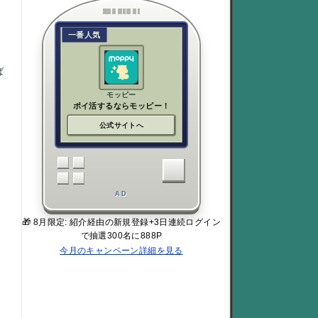
一番人気
ば
モッピー
ポイ活するならモッピー！
公式サイトへ
AD
🎁 8月限定: 紹介経由の新規登録+3日連続ログイン
で抽選300名に888P
今月のキャンペーン詳細を見る