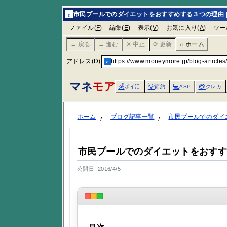
e
市民プールでのダイエットをおすすめする３つの理由 |
ファイル(
F
)
編集(
E
)
表示(
V
)
お気に入り(
A
)
ツー
← 戻る
→ 進む
✕ 中止
⟳ 更新
⌂ ホーム
アドレス(D)
e
https://www.moneymore.jp/blog-articles
マネ
モア
💰
💡
💻
💳
ポイ活
節約
ASP
クレカ
ホーム
ブログ記事一覧
市民プールでのダイ
市民プールでのダイエットをおす
公開日: 2016/4/5