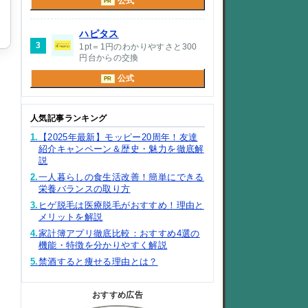
公式
PR
ハピタス
3
1pt＝1円のわかりやすさと300
円台からの交換
公式
PR
人気記事ランキング
1.
【2025年最新】モッピー20周年！友達
紹介キャンペーン＆歴史・魅力を徹底解
説
2.
一人暮らしの食生活改善！簡単にできる
栄養バランスの取り方
3.
ヒゲ脱毛は医療脱毛がおすすめ！理由と
メリットを解説
4.
家計簿アプリ徹底比較：おすすめ4選の
機能・特徴を分かりやすく解説
5.
禁酒すると痩せる理由とは？
おすすめ広告