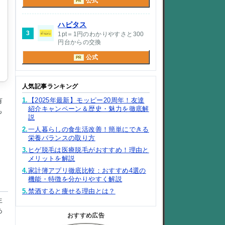
公式
PR
ハピタス
3
1pt＝1円のわかりやすさと300
円台からの交換
公式
PR
人気記事ランキング
1.
【2025年最新】モッピー20周年！友達
有
紹介キャンペーン＆歴史・魅力を徹底解
も
説
2.
一人暮らしの食生活改善！簡単にできる
栄養バランスの取り方
3.
ヒゲ脱毛は医療脱毛がおすすめ！理由と
メリットを解説
4.
家計簿アプリ徹底比較：おすすめ4選の
機能・特徴を分かりやすく解説
5.
禁酒すると痩せる理由とは？
生
あ
おすすめ広告