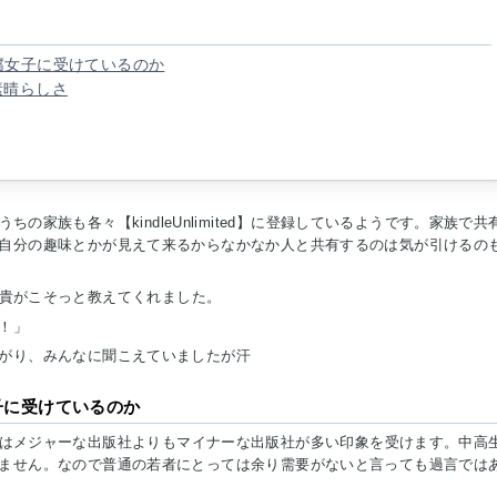
d】が腐女子に受けているのか
素晴らしさ
か？うちの家族も各々【kindleUnlimited】に登録しているようです。家族で共
自分の趣味とかが見えて来るからなかなか人と共有するのは気が引けるの
た時に姉貴がこそっと教えてくれました。
！」
がり、みんなに聞こえていましたが汗
腐女子に受けているのか
ited】はメジャーな出版社よりもマイナーな出版社が多い印象を受けます。中高
ません。なので普通の若者にとっては余り需要がないと言っても過言では