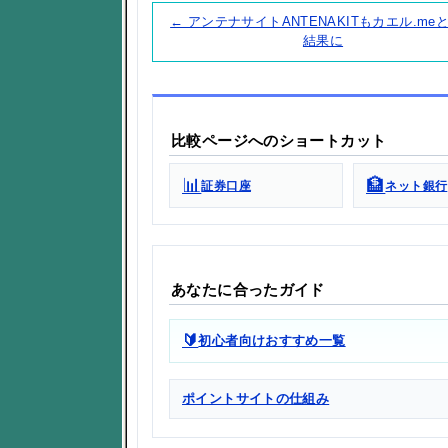
← アンテナサイトANTENAKITもカエル.me
結果に
比較ページへのショートカット
📊
🏦
証券口座
ネット銀行
あなたに合ったガイド
🔰
初心者向けおすすめ一覧
ポイントサイトの仕組み