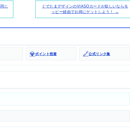
と同じ
ぐでたまデザインのVIASOカードが欲しいならモ
ッピー経由でお得にゲットしよう！ →
💎
🔗
ポイント投資
公式リンク集