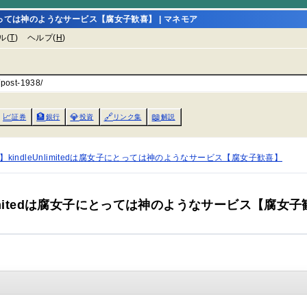
子にとっては神のようなサービス【腐女子歓喜】 | マネモア
ル(
T
)
ヘルプ(
H
)
/post-1938/
📈
🏦
💎
🔗
📖
証券
銀行
投資
リンク集
解説
kindleUnlimitedは腐女子にとっては神のようなサービス【腐女子歓喜】
limitedは腐女子にとっては神のようなサービス【腐女子