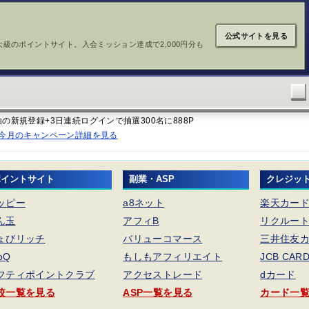
公式サイトを見る
大級のポイントサイト。入会ミッション達成で2,000円分も
経由の新規登録+3日連続ログインで抽選300名に888P
今月のキャンペーン詳細を見る
ポイントサイト
副業・ASP
クレジッ
ッピー
a8ネット
楽天カー
ん玉
アフィB
リクルー
ょびリッチ
バリューコマース
三井住友カ
foQ
もしもアフィリエイト
JCB CAR
フティポイントクラブ
アクセストレード
dカード
較一覧を見る
ASP一覧を見る
カード一