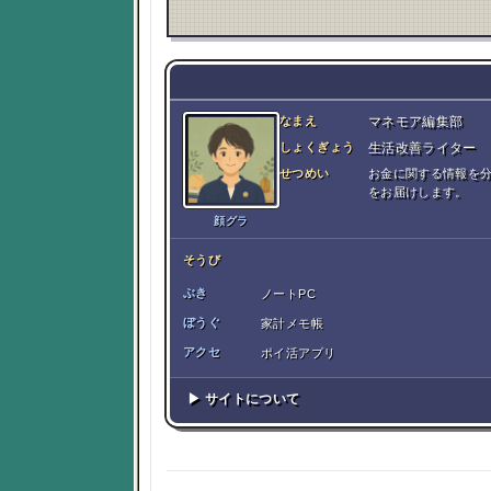
なまえ
マネモア編集部
しょくぎょう
生活改善ライター
せつめい
お金に関する情報を
をお届けします。
顔グラ
そうび
ぶき
ノートPC
ぼうぐ
家計メモ帳
アクセ
ポイ活アプリ
▶ サイトについて