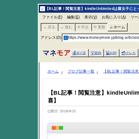
e
【BL記事！閲覧注意】kindleUnlimitedは腐女
ファイル(
F
)
編集(
E
)
表示(
V
)
お気に入り(
A
)
ツー
← 戻る
→ 進む
✕ 中止
⟳ 更新
⌂ ホーム
アドレス(D)
e
https://www.moneymore.jp/blog-articles
マネ
モア
💰
💡
💻
💳
ポイ活
節約
ASP
クレカ
ホーム
ブログ記事一覧
【BL記事！閲覧注意】
【BL記事！閲覧注意】kindleUn
喜】
公開日: 2016/8/15