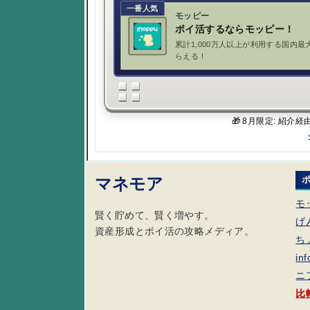
一番人気
モッピー
ポイ活するならモッピー！
累計1,000万人以上が利用する国内最
らえる！
🎁 8月限定: 紹介
マネモア
モ
賢く貯めて、賢く増やす。
げ
資産形成とポイ活の攻略メディア。
ち
in
ニ
比