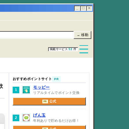
_
☐
✕
→ 移動
掲載サービス
52
件
おすすめポイントサイト
PR
歓
モッピー
1
リアルタイムでポイント交換
公式
PR
げん玉
2
年利ありで貯めるだけお得！