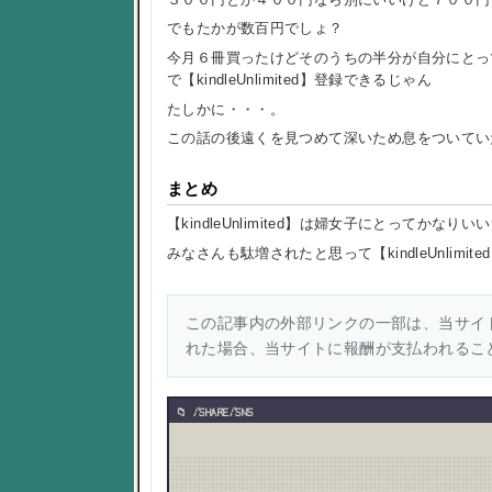
でもたかが数百円でしょ？
今月６冊買ったけどそのうちの半分が自分にとっ
で【kindleUnlimited】登録できるじゃん
たしかに・・・。
この話の後遠くを見つめて深いため息をついてい
まとめ
【kindleUnlimited】は婦女子にとってかな
みなさんも駄増されたと思って【kindleUnli
この記事内の外部リンクの一部は、当サイト
れた場合、当サイトに報酬が支払われるこ
/SHARE/SNS