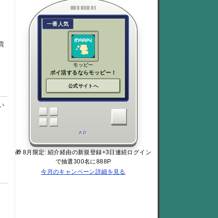
一番人気
貴
モッピー
ポイ活するならモッピー！
公式サイトへ
い
AD
🎁 8月限定: 紹介経由の新規登録+3日連続ログイン
で抽選300名に888P
今月のキャンペーン詳細を見る