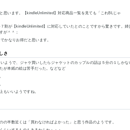
ます。【kindleUnlimited】対応商品一覧を見ても「これBLじゃ
が【kindleUnlimited】に対応していたとのことですから驚きです。姉
すが＾＾；
とでかなりお得だと思います。
しさ
多いようで、ジャケ買いしたらジャケットのカップルの話は５分の１しかな
たが本紙の絵は苦手だった。などなど
。
。
上もいいようですね。
のの半数近くは「買わなければよかった」と思う作品のようです。
くらいするものもあるからね・・・。