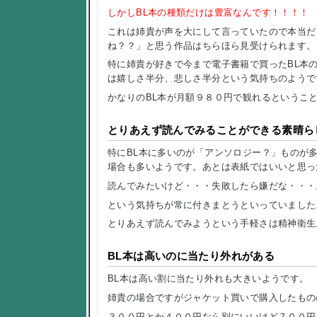
しかしBL本の種類だけは豊富なんです！！！！
これは姉貴が声を大にして言っていたので本当だと思い
ね？？」と思う作品はちらほら見受けられます。
特に姉貴が好きで今まで電子書籍で買ったBL本の７割
は嬉しさ半分、悲しさ半分という気持ちのようで
かなりのBL本が月額９８０円で観れるというこ
とりあえず読んでみることができる素晴ら
特にBL本に多いのが「アンソロジー？」ものが
場合も多いようです。あとは表紙ではいいと思っ
読んでみたいけど・・・失敗したら嫌だな・・・
という気持ちが常に付きまとうといっていました
とりあえず読んでみようという手軽さは精神衛生
BL本は高いのに当たり外れがある
BL本は高い割に当たり外れも大きいようです。
姉貴の場合ですがジャケット買いで購入したもの
３００円とか４００円なら別にいいけど７００円