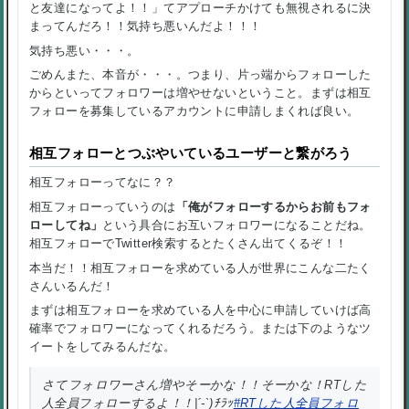
と友達になってよ！！」てアプローチかけても無視されるに決
まってんだろ！！気持ち悪いんだよ！！！
気持ち悪い・・・。
ごめんまた、本音が・・・。つまり、片っ端からフォローした
からといってフォロワーは増やせないということ。まずは相互
フォローを募集しているアカウントに申請しまくれば良い。
相互フォローとつぶやいているユーザーと繋がろう
相互フォローってなに？？
相互フォローっていうのは
「俺がフォローするからお前もフォ
ローしてね」
という具合にお互いフォロワーになることだね。
相互フォローでTwitter検索するとたくさん出てくるぞ！！
本当だ！！相互フォローを求めている人が世界にこんな二たく
さんいるんだ！
まずは相互フォローを求めている人を中心に申請していけば高
確率でフォロワーになってくれるだろう。または下のようなツ
イートをしてみるんだな。
さてフォロワーさん増やそーかな！！そーかな！RTした
人全員フォローするよ！！|´-`)ﾁﾗｯ
#RTした人全員フォロ