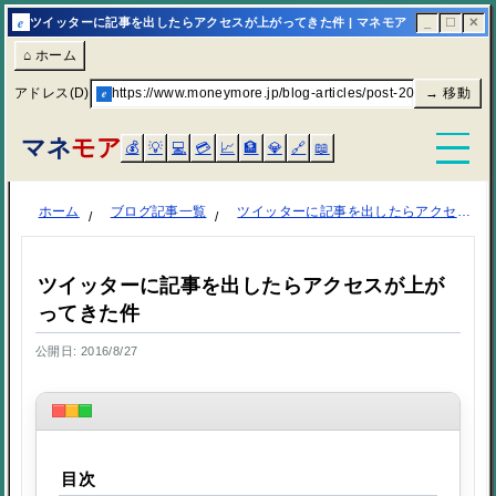
e
ツイッターに記事を出したらアクセスが上がってきた件 | マネモア
_
☐
✕
⌂ ホーム
アドレス(D)
e
https://www.moneymore.jp/blog-articles/post-2060/
→ 移動
マネ
モア
💰
💡
💻
💳
📈
🏦
💎
🔗
📖
ホーム
ブログ記事一覧
ツイッターに記事を出したらアクセスが上がってきた件
ツイッターに記事を出したらアクセスが上が
ってきた件
公開日: 2016/8/27
目次