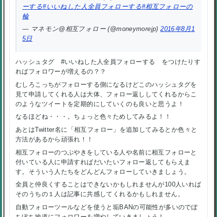
ーする
#いいねした人全員フォローする
#相互フォローの
輪
— マネモン@相互フォロー (@moneymorejp)
2016年8月1
5日
ハッシュタグ #いいねした人全員フォローする をつけたりす
ればフォロワーが増えるの？？
むしろこっちがフォローする側になるけどこのハッシュタグを
見て申請してくれる人は大体、フォロー返ししてくれるからこ
のようなツイートを定期的にしていくのも良いと思うよ！
なるほどね・・・。ちょっと色々ためしてみるよ！！
あとはTwitter名に「相互フォロー」を追加してみるとか色々と
方法があるから頑張れ！！
相互フォローのつぶやきをしている人や名前に相互フォローと
付いている人に申請すればだいたいフォロー返してもらえま
す。そういう人たちをどんどんフォローしていきましょう。
全員と仲良くすることはできないかもしれませんが100人いれば
そのうちの１人は記事に共感してくれるかもしれません。
自動フォローツールなどを使うと垢BANの可能性が多いのでぽ
ちぽち地道にフォロワーを増やしていきましょう！