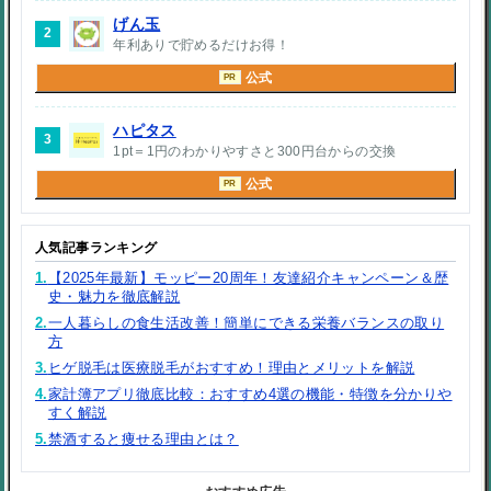
げん玉
2
年利ありで貯めるだけお得！
公式
PR
ハピタス
3
1pt＝1円のわかりやすさと300円台からの交換
公式
PR
人気記事ランキング
1.
【2025年最新】モッピー20周年！友達紹介キャンペーン＆歴
史・魅力を徹底解説
2.
一人暮らしの食生活改善！簡単にできる栄養バランスの取り
方
3.
ヒゲ脱毛は医療脱毛がおすすめ！理由とメリットを解説
4.
家計簿アプリ徹底比較：おすすめ4選の機能・特徴を分かりや
すく解説
5.
禁酒すると痩せる理由とは？