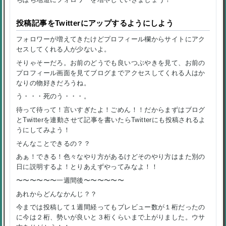
投稿記事をTwitterにアップするようにしよう
フォロワーが増えてきたけどプロフィール欄からサイトにアク
セスしてくれる人が少ないよ。
そりゃそーだろ。お前のどうでも良いつぶやきを見て、お前の
プロフィール画面を見てブログまでアクセスしてくれる人はか
なりの物好きだろうね。
う・・・死のう・・・。
待って待って！言いすぎたよ！ごめん！！だからまずはブログ
とTwitterを連動させて記事を書いたらTwitterにも投稿されるよ
うにしてみよう！
そんなことできるの？？
あぁ！できる！色々なやり方があるけどそのやり方はまた別の
日に説明するよ！とりあえずやってみなよ！！
〜〜〜〜〜〜一週間後〜〜〜〜〜〜
あれからどんなかんじ？？
今までは投稿して１週間経ってもプレビュー数が１桁だったの
に今は２桁、勢いが良いと３桁くらいまで上がりました。ウサ