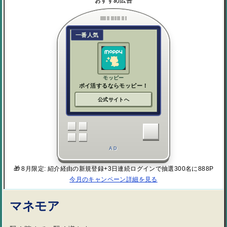
おすすめ広告
一番人気
モッピー
ポイ活するならモッピー！
公式サイトへ
AD
🎁 8月限定: 紹介経由の新規登録+3日連続ログインで抽選300名に888P
今月のキャンペーン詳細を見る
マネモア