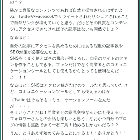
の？？
確かに良質なコンテンツであれば自然と拡散されるはずだよ
ね。TwitterやFacebookでリツイートされたりシェアされること
で自然リンクが増えていくと思う。だけどその良質なコンテン
ツにアクセスできなければその記事はないも同然でしょ？
なるほど！
自分の記事にアクセスを集めるためにはある程度の記事数や
SEO対策が必要なんだよ。
SNSをうまく使えばその機会が増えるし、自分のサイトのファ
ンを作ることもできる。ファンだけでなく同業者とのコミュニ
ケーションツールとしても使えるからとっても便利なんだ
よ！！！
なるほど！SNSはアクセス稼ぎだけのツールだと思っていたけ
ど、コミュニケーションツールとしても使えるわけか
（Twitterはそもそもコミュニケーションツールなんだ
が・・・）
そういうことだね！同業者との意見交換なんかにも使えるし、
フォロワーさんとの会話も楽しいと思う。なおかつ自分のブロ
グの情報も拡散できて一石二鳥！始めるしかないだろ？？
うん、とりあえず始めてみることにするよ！！ありがとう！！