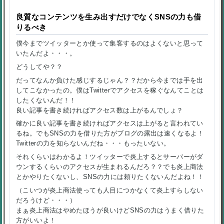
良質なコンテンツを生み出すだけでなくSNSの力も借
りるべき
僕今までツイッターとか使って集客するのはよくないと思って
いたんだよ・・・。
どうしてや？？
だってなんか負けた感じするじゃん？？だから今までは手を出
してこなかったの。僕はTwitterでアクセスを稼ぐなんてことは
したくないんだ！！
良い記事を書き続ければアクセス数は上がるんでしょ？
確かに良い記事を書き続ければアクセスは上がると言われてい
るね。でもSNSの力を借りた方がブログの露出は速くなるよ！
Twitterの力を知らないんだね・・・もったいない。
それくらいはわかるよ！ツイッターで炎上するとサーバーがダ
ウンするくらいのアクセスが生まれるんだろ？？でも炎上商法
とかやりたくないし、SNSの力には頼りたくないんだよね！！
（こいつが炎上商法使っても人目につかなくて炎上すらしない
だろうけど・・・）
まぁ炎上商法はやめたほうが良いけどSNSの力はうまく借りた
方がいいよ！