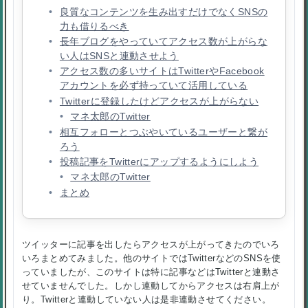
良質なコンテンツを生み出すだけでなくSNSの
力も借りるべき
長年ブログをやっていてアクセス数が上がらな
い人はSNSと連動させよう
アクセス数の多いサイトはTwitterやFacebook
アカウントを必ず持っていて活用している
Twitterに登録したけどアクセスが上がらない
マネ太郎のTwitter
相互フォローとつぶやいているユーザーと繋が
ろう
投稿記事をTwitterにアップするようにしよう
マネ太郎のTwitter
まとめ
ツイッターに記事を出したらアクセスが上がってきたのでいろ
いろまとめてみました。他のサイトではTwitterなどのSNSを使
っていましたが、このサイトは特に記事などはTwitterと連動さ
せていませんでした。しかし連動してからアクセスは右肩上が
り。Twitterと連動していない人は是非連動させてください。