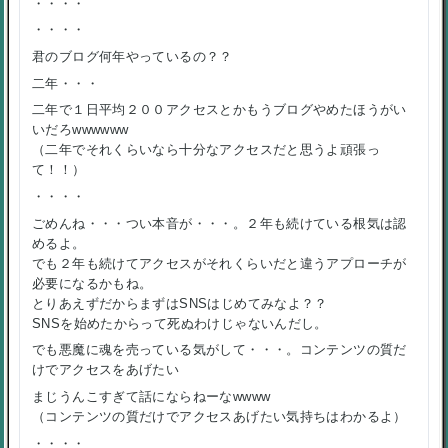
・・・・
・・・・
君のブログ何年やっているの？？
二年・・・
二年で１日平均２００アクセスとかもうブログやめたほうがい
いだろwwwwww
（二年でそれくらいなら十分なアクセスだと思うよ頑張っ
て！！）
・・・・
ごめんね・・・つい本音が・・・。２年も続けている根気は認
めるよ。
でも２年も続けてアクセスがそれくらいだと違うアプローチが
必要になるかもね。
とりあえずだからまずはSNSはじめてみなよ？？
SNSを始めたからって死ぬわけじゃないんだし。
でも悪魔に魂を売っている気がして・・・。コンテンツの質だ
けでアクセスをあげたい
まじうんこすぎて話にならねーなwwww
（コンテンツの質だけでアクセスあげたい気持ちはわかるよ）
・・・・