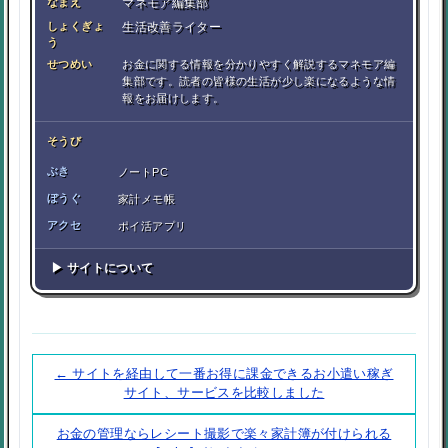
なまえ
マネモア編集部
しょくぎょ
生活改善ライター
う
せつめい
お金に関する情報を分かりやすく解説するマネモア編
集部です。読者の皆様の生活が少し楽になるような情
報をお届けします。
そうび
ぶき
ノートPC
ぼうぐ
家計メモ帳
アクセ
ポイ活アプリ
▶ サイトについて
← サイトを経由して一番お得に課金できるお小遣い稼ぎ
サイト、サービスを比較しました
お金の管理ならレシート撮影で楽々家計簿が付けられる