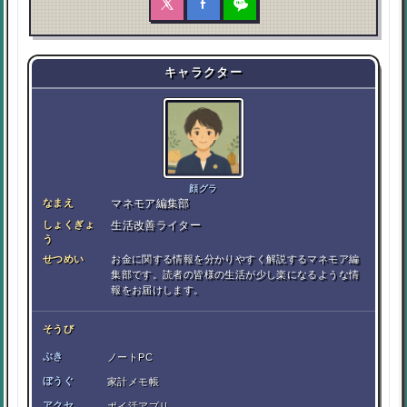
キャラクター
顔グラ
なまえ
マネモア編集部
しょくぎょ
生活改善ライター
う
せつめい
お金に関する情報を分かりやすく解説するマネモア編
集部です。読者の皆様の生活が少し楽になるような情
報をお届けします。
そうび
ぶき
ノートPC
ぼうぐ
家計メモ帳
アクセ
ポイ活アプリ