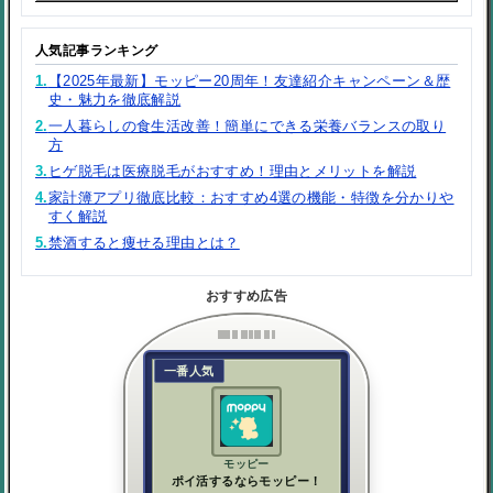
人気記事ランキング
1.
【2025年最新】モッピー20周年！友達紹介キャンペーン＆歴
史・魅力を徹底解説
2.
一人暮らしの食生活改善！簡単にできる栄養バランスの取り
方
3.
ヒゲ脱毛は医療脱毛がおすすめ！理由とメリットを解説
4.
家計簿アプリ徹底比較：おすすめ4選の機能・特徴を分かりや
すく解説
5.
禁酒すると痩せる理由とは？
おすすめ広告
一番人気
モッピー
ポイ活するならモッピー！