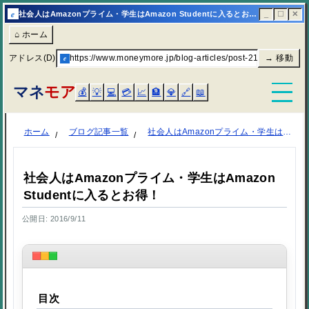
e
社会人はAmazonプライム・学生はAmazon Studentに入るとお得！ | マネモア
_
☐
✕
⌂ ホーム
アドレス(D)
e
https://www.moneymore.jp/blog-articles/post-2159/
→ 移動
マネ
モア
💰
💡
💻
💳
📈
🏦
💎
🔗
📖
ホーム
ブログ記事一覧
社会人はAmazonプライム・学生はAmazon Studentに入るとお得！
社会人はAmazonプライム・学生はAmazon
Studentに入るとお得！
公開日: 2016/9/11
目次