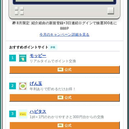
🎁 8月限定: 紹介経由の新規登録+3日連続ログインで抽選300名に
888P
今月のキャンペーン詳細を見る
おすすめポイントサイト
PR
モッピー
1
リアルタイムでポイント交換
公式
PR
げん玉
2
年利ありで貯めるだけお得！
公式
PR
ハピタス
3
1pt＝1円のわかりやすさと300円台からの交換
公式
PR