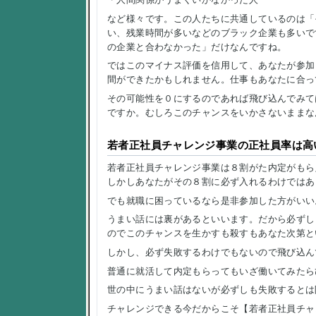
など様々です。この人たちに共通しているのは「
い、残業時間が多いなどのブラック企業も多いで
の企業と合わなかった」だけなんですね。
ではこのマイナス評価を信用して、あなたが参加
間ができたかもしれません。仕事もあなたに合っ
その可能性を０にするのであれば飛び込んでみて
ですか。むしろこのチャンスをいかさないままな
若者正社員チャレンジ事業の正社員率は高
若者正社員チャレンジ事業は８割がた内定がもら
しかしあなたがその８割に必ず入れるわけではあ
でも就職に困っているなら是非参加した方がいい
うまい話には裏があるといいます。だから必ずし
のでこのチャンスを生かすも殺すもあなた次第と
しかし、必ず失敗するわけでもないので飛び込ん
普通に就活して内定もらってもいざ働いてみたら
世の中にうまい話はないが必ずしも失敗するとは
チャレンジできる今だからこそ【若者正社員チャ