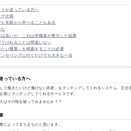
ようか迷っている方へ
ング次第
でも失敗から学べることもある
るな
率は高いが、これは求職者が努力した結果
がうけれることは間違いない
みたい職業」を模索することは必要
ウンセリングに行くだけでも大きな一歩
迷っている方へ
して働きたいけど働けない若者」をマッチングしてくれるシステム。正社
企業にマッチングしてくれるサービスです。
人はその殻を破ってみませんか？？
第
業によってまちまちだと思います。