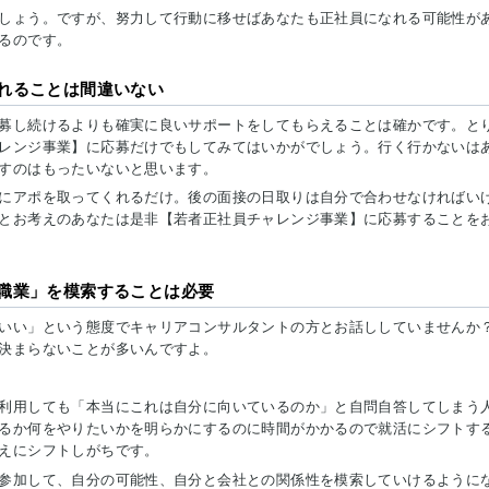
しょう。ですが、努力して行動に移せばあなたも正社員になれる可能性が
るのです。
れることは間違いない
募し続けるよりも確実に良いサポートをしてもらえることは確かです。と
レンジ事業】に応募だけでもしてみてはいかがでしょう。行く行かないは
すのはもったいないと思います。
にアポを取ってくれるだけ。後の面接の日取りは自分で合わせなければい
とお考えのあなたは是非【若者正社員チャレンジ事業】に応募することを
職業」を模索することは必要
いい」という態度でキャリアコンサルタントの方とお話ししていませんか
決まらないことが多いんですよ。
利用しても「本当にこれは自分に向いているのか」と自問自答してしまう
るか何をやりたいかを明らかにするのに時間がかかるので就活にシフトす
えにシフトしがちです。
参加して、自分の可能性、自分と会社との関係性を模索していけるように