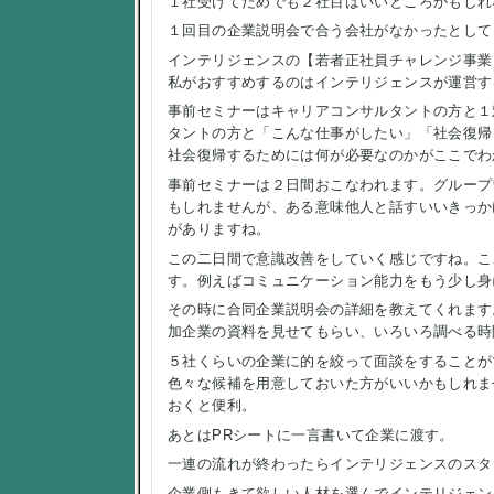
１社受けてだめでも２社目はいいところかもしれ
１回目の企業説明会で合う会社がなかったとして
インテリジェンスの【若者正社員チャレンジ事業
私がおすすめするのはインテリジェンスが運営す
事前セミナーはキャリアコンサルタントの方と１
タントの方と「こんな仕事がしたい」「社会復帰
社会復帰するためには何が必要なのかがここでわ
事前セミナーは２日間おこなわれます。グループ
もしれませんが、ある意味他人と話すいいきっか
がありますね。
この二日間で意識改善をしていく感じですね。こ
す。例えばコミュニケーション能力をもう少し身
その時に合同企業説明会の詳細を教えてくれます
加企業の資料を見せてもらい、いろいろ調べる時
５社くらいの企業に的を絞って面談をすることが
色々な候補を用意しておいた方がいいかもしれま
おくと便利。
あとはPRシートに一言書いて企業に渡す。
一連の流れが終わったらインテリジェンスのスタ
企業側もきて欲しい人材を選んでインテリジェン