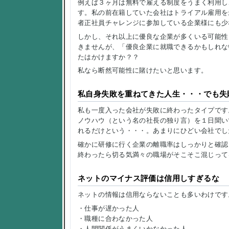
例えば３ヶ月は無料で雇える制度をうまく利用し
す。私の前在籍していた会社はトライアル雇用を
者正社員チャレンジに参加している企業様にも少
しかし、それ以上に優良な企業が多くいる可能性
きませんが、「優良企業に就職できるかもしれな
たはかけますか？？
私なら断然可能性に賭けたいと思います。
私自身失敗を重ねてきた人生・・・でも失
私も一度入った会社が失敗に終わったタイプです
ノウハウ（という名の社長の独り言）を１日聞い
れるだけという・・・。あまりにひどい会社でし
確かに研修に行く企業の離職率はしっかりと確認
終わったら切る気満々の職場がそこそこ混じって
ネットのマイナス評価は信用しすぎるな
ネットの情報は信用ならないことも多いわけです
・仕事が遅かった人
・職種に合わなかった人
・人間関係がうまくいかなかった人