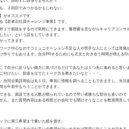
ない。諦めずに頑張りませんか？
も、２回目でみつかるかもしれない。
】がオススメです
る【若者正社員チャレンジ事業】です。
対１で面談をするので気軽にできます。履歴書を見ながらキャリアコンサ
したい」という話をしていきます。
かってきます。
ワーク中心なのでコミュニケーション不足な人や苦手な人にとっては苦痛
け作りでもあります。自分PRするためにも児文と向き合う時間が増える印
こで自分に足りない能力に気づけるだけであなたは１つ先に進めると思い
に付けたい、筋道を立てたトーク力を磨きたいなど・・・。
。合同企業説明会は丸１日。事前に情報を調べることもできますし、当日
間も午前中もらうことができます。
できる。面談できる人数が限られているので早い者勝ちな部分も多いので
せん。また質問内容はある程度どの会社でも聞けそうなことを数箇用意し
ッフに第三希望まで書いた紙を渡す。
スに渡しているのでお互いの希望がマッチすれば実習に行くことができる