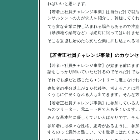
ればいいと思います。
【若者正社員チャレンジ事業】は自分だけで就活
ンサルタントの方が求人を紹介し、斡旋してくれ
でも変な企業に押し込まれる場合もあるので注意
（勤務地や給与など）は絶対に譲ってはいけませ
そこを妥協し始めたら変な企業に押し込まれる可
【若者正社員チャレンジ事業】のカウンセ
【若者正社員チャレンジ事業】が始まる前にまず
話をしっかり聞いていただけるのでそれだけでも
それでも嫌だと感じたらエントリーに進まなけれ
参加者の半分以上が２０代後半。考えることは同
くうちに仲良くなれる人も出てきます。そんな方
【若者正社員チャレンジ事業】に参加している人
らのフリーター、元ニート何て人も多くいます。
みんな基本的に優しくていい人ばかりです。そん
参加者には様々な性格、思考があるように、参加
するのって意外と難しい。でも世界にはたくさん