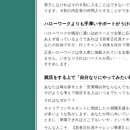
努力しなければその８割に入ることはできないで
ります。８割の内定者の仲間入りすることができ
ハローワークよりも手厚いサポートがうけ
ハローワークや職安に通い詰めて一人で企業に応
あえず迷っているようであれば【若者正社員チャ
なたの自由ですが、行くチャンス自体を自分で壊
正直ハローワークは求人票に掲載されている企業
ません。いきなりそれはハードルが高い・・・。
すすめします。
就活をする上で「自分なりにやってみたい
あなたは職を探すとき「営業職以外ならなんでも
そのような考えで就活する人はいつまでたっても
それはなぜか？？
キャリアコンサルタントに相談したり就職支援を
が多いような気がします。あなたが何に向いてい
ときに「衆職できればどこでもいいや」という考
そんな人こそ、【若者正社員チャレンジ事業】に