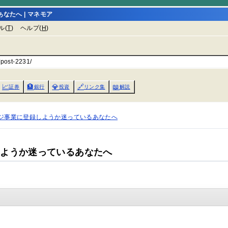
たへ | マネモア
ル(
T
)
ヘルプ(
H
)
/post-2231/
📈
🏦
💎
🔗
📖
証券
銀行
投資
リンク集
解説
ジ事業に登録しようか迷っているあなたへ
しようか迷っているあなたへ