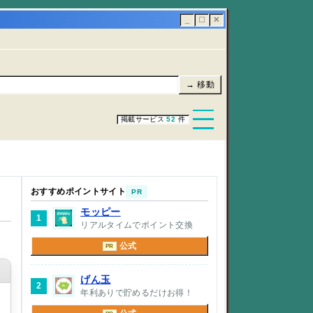
_
☐
✕
→ 移動
掲載サービス
52
件
おすすめポイントサイト
PR
モッピー
1
リアルタイムでポイント交換
公式
PR
げん玉
2
年利ありで貯めるだけお得！