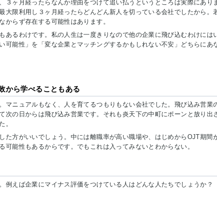
、３ヶ月経ったらなんか理由をつけて追い払うというところは実際にあり
最大限利用し３ヶ月経ったらどんどん新人を切っている会社でしたから。
なからず存在する可能性はあります。
もあるわけです。私の人生は一度きりなので他の企業に飛び込むわけには
い可能性」を「変な企業とマッチングするかもしれない不安」どちらにあ
敗から学べることもある
。マニュアルもなく、人を育てるつもりもない会社でした。飛び込み営業
て次の日からは飛び込み営業です。それも炎天下の中町にポーンと放り出
た。
した方がいいでしょう。中には離職率が高い職場や、はじめからOJT期間
る可能性もあるからです。でもこれは入ってみないとわからない。
。例えば企業にマイナス評価をつけている人はどんな人たちでしょうか？