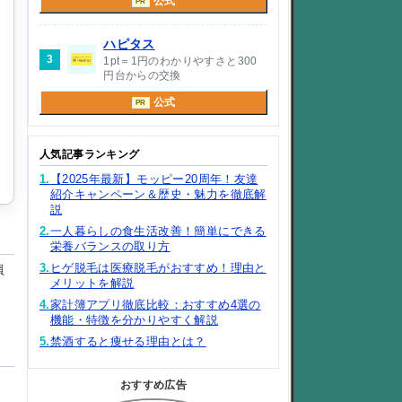
公式
PR
ハピタス
3
1pt＝1円のわかりやすさと300
円台からの交換
公式
PR
人気記事ランキング
1.
【2025年最新】モッピー20周年！友達
紹介キャンペーン＆歴史・魅力を徹底解
説
2.
一人暮らしの食生活改善！簡単にできる
栄養バランスの取り方
3.
ヒゲ脱毛は医療脱毛がおすすめ！理由と
員
メリットを解説
4.
家計簿アプリ徹底比較：おすすめ4選の
機能・特徴を分かりやすく解説
5.
禁酒すると痩せる理由とは？
おすすめ広告