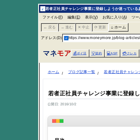
e
若者正社員チャレンジ事業に登録しようか迷っているあな
ファイル(
F
)
編集(
E
)
表示(
V
)
お気に入り(
A
)
ツー
← 戻る
→ 進む
✕ 中止
⟳ 更新
⌂ ホーム
アドレス(D)
e
https://www.moneymore.jp/blog-articles
マネ
モア
💰
💡
💻
💳
ポイ活
節約
ASP
クレカ
ホーム
ブログ記事一覧
若者正社員チャレン
若者正社員チャレンジ事業に登録
公開日: 2016/10/2