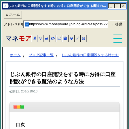
e
じぶん銀行の口座開設をする時にお得に口座開設ができる魔法のような方法 | マネモア
_
☐
✕
⌂ ホーム
アドレス(D)
e
https://www.moneymore.jp/blog-articles/post-2248/
→ 移動
マネ
モア
💰
💡
💻
💳
📈
🏦
💎
🔗
📖
ホーム
ブログ記事一覧
じぶん銀行の口座開設をする時にお得に口座開設ができる魔法のような方法
じぶん銀行の口座開設をする時にお得に口座
開設ができる魔法のような方法
公開日: 2016/10/18
目次