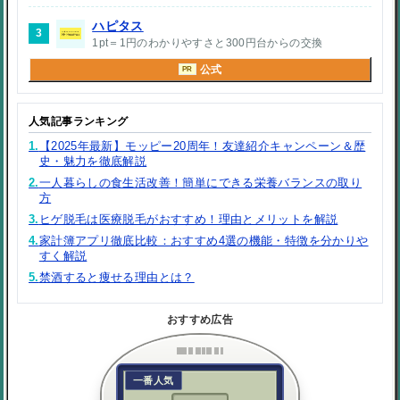
ハピタス
3
1pt＝1円のわかりやすさと300円台からの交換
公式
PR
人気記事ランキング
1.
【2025年最新】モッピー20周年！友達紹介キャンペーン＆歴
史・魅力を徹底解説
2.
一人暮らしの食生活改善！簡単にできる栄養バランスの取り
方
3.
ヒゲ脱毛は医療脱毛がおすすめ！理由とメリットを解説
4.
家計簿アプリ徹底比較：おすすめ4選の機能・特徴を分かりや
すく解説
5.
禁酒すると痩せる理由とは？
おすすめ広告
一番人気