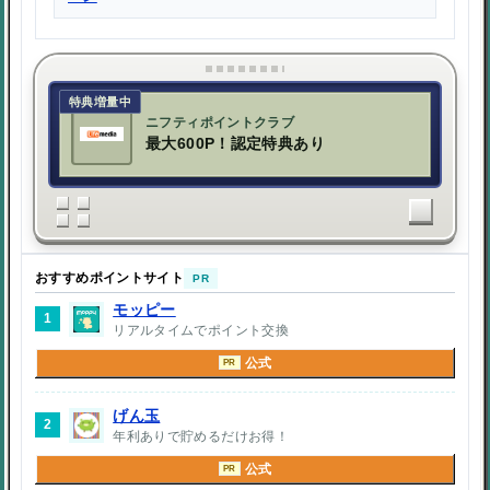
特典増量中
ニフティポイントクラブ
最大600P！認定特典あり
おすすめポイントサイト
PR
モッピー
1
リアルタイムでポイント交換
公式
PR
げん玉
2
年利ありで貯めるだけお得！
公式
PR