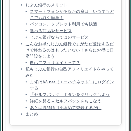
じぶん銀行のメリット
スマートフォンがあなたの窓口！いつでもど
こでも取引簡単！
パソコン、タブレット利用でも快適
選べる商品やサービス
じぶん銀行ならではのサービス
こんなお得なじぶん銀行ですがただ登録するだ
けで終わるのはもったいない！さらにお得に口
座開設をしよう！
自己アフィリエイトって？
私もじぶん銀行の自己アフィリエイトをやって
みた
まずはA8.net（エーハチネット）にログイン
する
「セルフバック」ボタンをクリックしよう
詳細を見る→セルフバックをおこなう
あとは必須項目を埋めて登録するだけ
まとめ