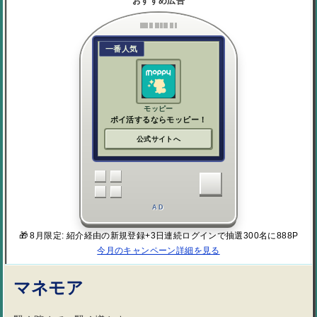
おすすめ広告
一番人気
モッピー
ポイ活するならモッピー！
公式サイトへ
AD
🎁 8月限定: 紹介経由の新規登録+3日連続ログインで抽選300名に888P
今月のキャンペーン詳細を見る
マネモア