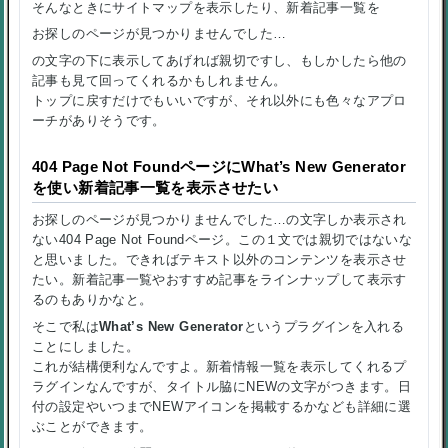
そんなときにサイトマップを表示したり、新着記事一覧を
お探しのページが見つかりませんでした…
の文字の下に表示してあげれば親切ですし、もしかしたら他の
記事も見て回ってくれるかもしれません。
トップに戻すだけでもいいですが、それ以外にも色々なアプロ
ーチがありそうです。
404 Page Not FoundページにWhat’s New Generator
を使い新着記事一覧を表示させたい
お探しのページが見つかりませんでした…
の文字しか表示され
ない404 Page Not Foundページ。この１文では親切ではないな
と思いました。できればテキスト以外のコンテンツを表示させ
たい。新着記事一覧やおすすめ記事をラインナップして表示す
るのもありかなと。
そこで私は
What’s New Generator
というプラグインを入れる
ことにしました。
これが結構便利なんですよ。新着情報一覧を表示してくれるプ
ラグインなんですが、タイトル脇に
NEW
の文字がつきます。日
付の設定やいつまで
NEW
アイコンを掲載するかなども詳細に選
ぶことができます。