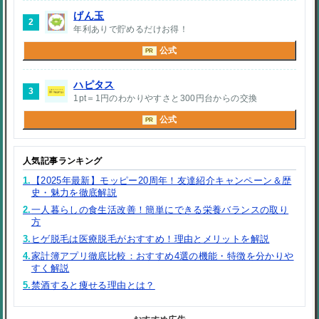
げん玉
2
年利ありで貯めるだけお得！
公式
PR
ハピタス
3
1pt＝1円のわかりやすさと300円台からの交換
公式
PR
人気記事ランキング
1.
【2025年最新】モッピー20周年！友達紹介キャンペーン＆歴
史・魅力を徹底解説
2.
一人暮らしの食生活改善！簡単にできる栄養バランスの取り
方
3.
ヒゲ脱毛は医療脱毛がおすすめ！理由とメリットを解説
4.
家計簿アプリ徹底比較：おすすめ4選の機能・特徴を分かりや
すく解説
5.
禁酒すると痩せる理由とは？