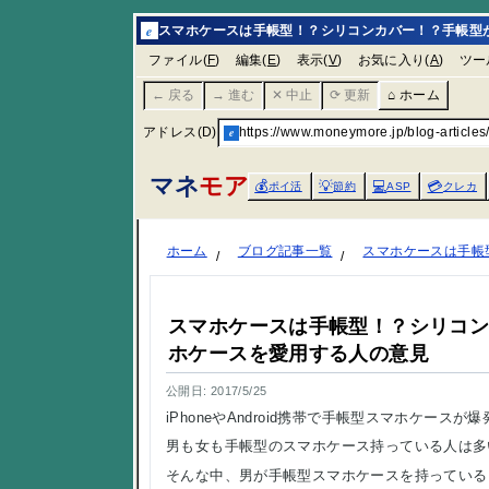
e
スマホケースは手帳型！？シリコンカバー！？手帳型が
ファイル(
F
)
編集(
E
)
表示(
V
)
お気に入り(
A
)
ツー
← 戻る
→ 進む
✕ 中止
⟳ 更新
⌂ ホーム
アドレス(D)
e
https://www.moneymore.jp/blog-article
マネ
モア
💰
💡
💻
💳
ポイ活
節約
ASP
クレカ
ホーム
ブログ記事一覧
スマホケースは手帳
スマホケースは手帳型！？シリコ
ホケースを愛用する人の意見
公開日: 2017/5/25
iPhoneやAndroid携帯で手帳型スマホケース
男も女も手帳型のスマホケース持っている人は多
そんな中、男が手帳型スマホケースを持っている