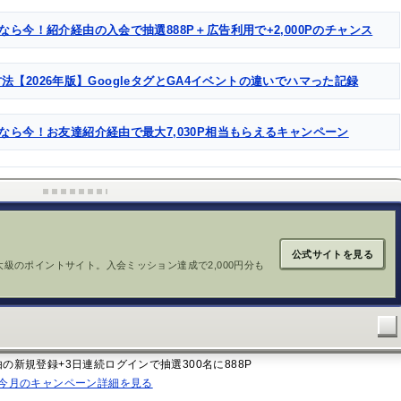
なら今！紹介経由の入会で抽選888P＋広告利用で+2,000Pのチャンス
る方法【2026年版】GoogleタグとGA4イベントの違いでハマった記録
るなら今！お友達紹介経由で最大7,030P相当もらえるキャンペーン
公式サイトを見る
大級のポイントサイト。入会ミッション達成で2,000円分も
経由の新規登録+3日連続ログインで抽選300名に888P
今月のキャンペーン詳細を見る