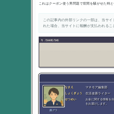
これはクーポン使う男問題で世間を騒がせた時と
この記事内の外部リンクの一部は、当サイト
れた場合、当サイトに報酬が支払われるこ
/SHARE/SNS
なまえ
マネモア編集部
しょくぎょう
生活改善ライター
せつめい
お金に関する情報を
をお届けします。
顔グラ