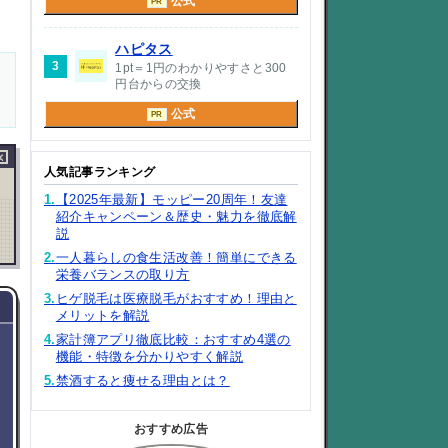
公式
PR
ハピタス
3
1pt＝1円のわかりやすさと300
円台からの交換
公式
PR
×
人気記事ランキング
1.
【2025年最新】モッピー20周年！友達
紹介キャンペーン＆歴史・魅力を徹底解
説
2.
一人暮らしの食生活改善！簡単にできる
栄養バランスの取り方
3.
ヒゲ脱毛は医療脱毛がおすすめ！理由と
メリットを解説
4.
家計簿アプリ徹底比較：おすすめ4選の
機能・特徴を分かりやすく解説
5.
禁酒すると痩せる理由とは？
おすすめ広告