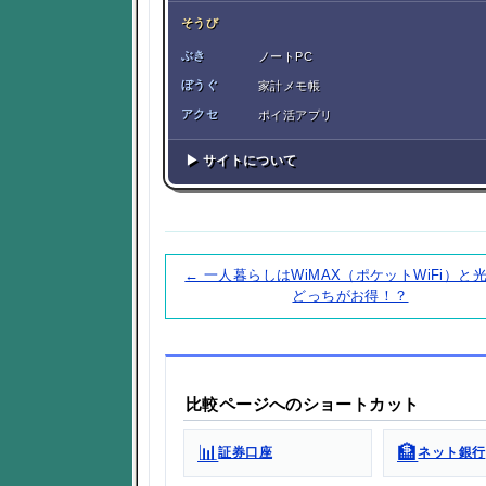
そうび
ぶき
ノートPC
ぼうぐ
家計メモ帳
アクセ
ポイ活アプリ
▶ サイトについて
← 一人暮らしはWiMAX（ポケットWiFi）と
どっちがお得！？
比較ページへのショートカット
📊
🏦
証券口座
ネット銀行