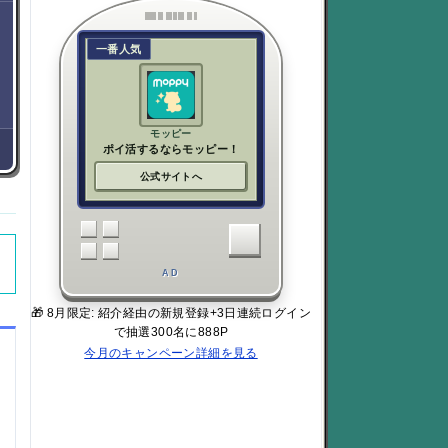
一番人気
モッピー
ポイ活するならモッピー！
公式サイトへ
AD
🎁 8月限定: 紹介経由の新規登録+3日連続ログイン
で抽選300名に888P
今月のキャンペーン詳細を見る