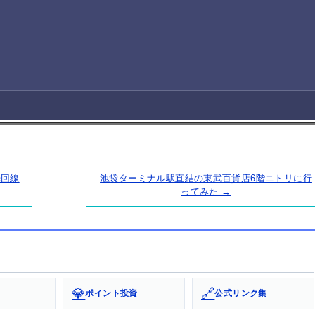
光回線
池袋ターミナル駅直結の東武百貨店6階ニトリに行
ってみた →
💎
🔗
ポイント投資
公式リンク集