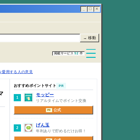
_
☐
✕
→ 移動
掲載サービス
52
件
を愛用する人の意見
おすすめポイントサイト
PR
マ
モッピー
1
リアルタイムでポイント交換
公式
PR
げん玉
2
年利ありで貯めるだけお得！