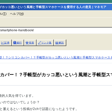
カッコ悪いという風潮と手帳型スマホケースを愛用する人の意見 | マネモア
ル(
T
)
ヘルプ(
H
)
s/smartphone-handbook/
📈
🏦
💎
🔗
📖
証券
銀行
投資
リンク集
解説
型！？シリコンカバー！？手帳型がカッコ悪いという風潮と手帳型スマホケース
ンカバー！？手帳型がカッコ悪いという風潮と手帳型ス
が爆発的人気を得ています。
いのではないでしょうか？
と萎えるという投稿が2chで話題になったようです。