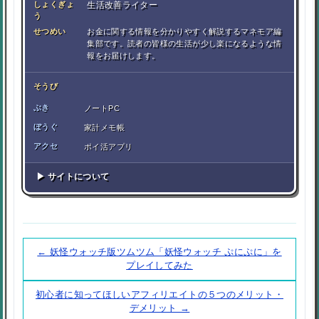
しょくぎょ
生活改善ライター
う
せつめい
お金に関する情報を分かりやすく解説するマネモア編
集部です。読者の皆様の生活が少し楽になるような情
報をお届けします。
そうび
ぶき
ノートPC
ぼうぐ
家計メモ帳
アクセ
ポイ活アプリ
▶ サイトについて
← 妖怪ウォッチ版ツムツム「妖怪ウォッチ ぷにぷに」を
プレイしてみた
初心者に知ってほしいアフィリエイトの５つのメリット・
デメリット →