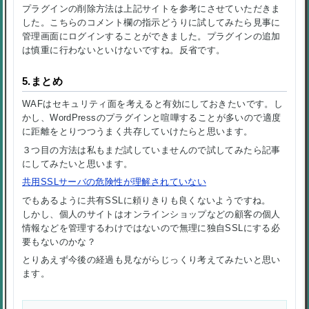
プラグインの削除方法は上記サイトを参考にさせていただきま
した。こちらのコメント欄の指示どうりに試してみたら見事に
管理画面にログインすることができました。プラグインの追加
は慎重に行わないといけないですね。反省です。
5.まとめ
WAFはセキュリティ面を考えると有効にしておきたいです。し
かし、WordPressのプラグインと喧嘩することが多いので適度
に距離をとりつつうまく共存していけたらと思います。
３つ目の方法は私もまだ試していませんので試してみたら記事
にしてみたいと思います。
共用SSLサーバの危険性が理解されていない
でもあるように共有SSLに頼りきりも良くないようですね。
しかし、個人のサイトはオンラインショップなどの顧客の個人
情報などを管理するわけではないので無理に独自SSLにする必
要もないのかな？
とりあえず今後の経過も見ながらじっくり考えてみたいと思い
ます。