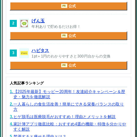
公式
PR
げん玉
2
年利ありで貯めるだけお得！
公式
PR
ハピタス
3
1pt＝1円のわかりやすさと300円台からの交換
公式
PR
人気記事ランキング
1.
【2025年最新】モッピー20周年！友達紹介キャンペーン＆歴
史・魅力を徹底解説
2.
一人暮らしの食生活改善！簡単にできる栄養バランスの取り
方
3.
ヒゲ脱毛は医療脱毛がおすすめ！理由とメリットを解説
4.
家計簿アプリ徹底比較：おすすめ4選の機能・特徴を分かりや
すく解説
5.
禁酒すると痩せる理由とは？