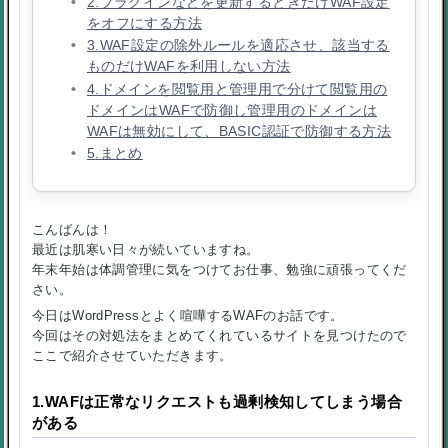
2.プラグインなどを更新するときだけWAF設定
をオフにする方法
3.WAF設定の除外ルールを適応させ、該当する
ものだけWAFを利用しない方法
4.ドメインを閲覧用と管理用で分けて閲覧用の
ドメインはWAFで防御し管理用のドメインは
WAFは無効にして、BASIC認証で防御する方法
5.まとめ
こんばんは！
最近は肌寒い日々が続いていますね。
年末年始は体調管理に気をつけてお仕事、勉強に頑張ってくだ
さい。
今日はWordPressとよく喧嘩するWAFのお話です。
今回はその対処法をまとめてくれているサイトを見つけたので
ここで紹介させていただきます。
1.WAFは正常なリクエストも過剰検知してしまう場合
がある