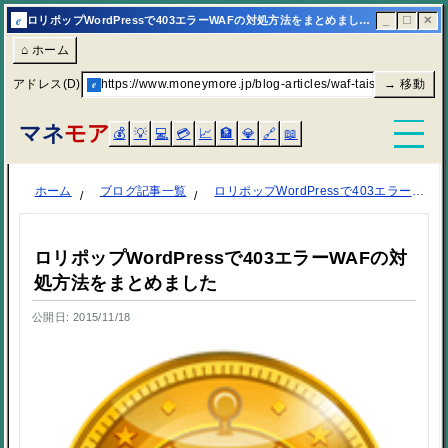
e
ロリポップWordPressで403エラーWAFの対処方法をまとめました | マネモア
_
☐
✕
⌂ ホーム
アドレス(D)
e
https://www.moneymore.jp/blog-articles/waf-taisaku3/
→ 移動
マネ
モア
💰
💡
💻
💳
📈
🏦
💎
🔗
📖
ホーム
ブログ記事一覧
ロリポップWordPressで403エラーWAFの対処方法をまとめました
ロリポップWordPressで403エラーWAFの対
処方法をまとめました
公開日: 2015/11/18