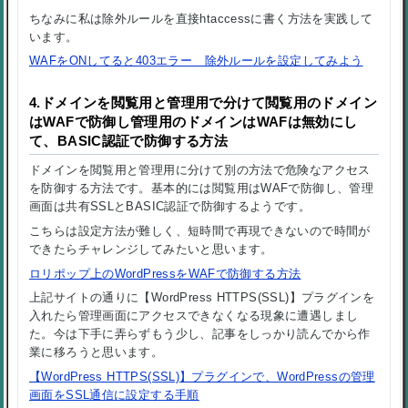
ちなみに私は除外ルールを直接htaccessに書く方法を実践して
います。
WAFをONしてると403エラー 除外ルールを設定してみよう
4.ドメインを閲覧用と管理用で分けて閲覧用のドメイン
はWAFで防御し管理用のドメインはWAFは無効にし
て、BASIC認証で防御する方法
ドメインを閲覧用と管理用に分けて別の方法で危険なアクセス
を防御する方法です。基本的には閲覧用はWAFで防御し、管理
画面は共有SSLとBASIC認証で防御するようです。
こちらは設定方法が難しく、短時間で再現できないので時間が
できたらチャレンジしてみたいと思います。
ロリポップ上のWordPressをWAFで防御する方法
上記サイトの通りに【WordPress HTTPS(SSL)】プラグインを
入れたら管理画面にアクセスできなくなる現象に遭遇しまし
た。今は下手に弄らずもう少し、記事をしっかり読んでから作
業に移ろうと思います。
【WordPress HTTPS(SSL)】プラグインで、WordPressの管理
画面をSSL通信に設定する手順