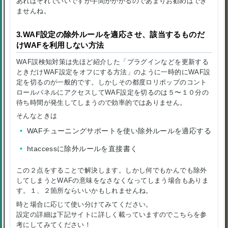
あればそれでいいですが手間がかかるのであまりお勧めはでき
ませんね。
3.WAF設定の除外ルールを適応させ、該当するものだ
けWAFを利用しない方法
WAF誤検知対策は先ほど紹介した「プラグインなどを更新する
ときだけWAF設定をオフにする方法」のように一時的にWAF設
定を切るのが一般的です。しかしその都度ロリポップのコント
ロールパネルにアクセスしてWAF設定を切るのは５〜１０分の
待ち時間が発生してしまうので効率的ではありません。
そんなときは
WAFチューニングサポートを使い除外ルールを適応する
htaccessに除外ルールを直接書く
この２点をすることで解決します。しかし何でもかんでも除外
してしまうとWAFの意味をなさなくなってしまう場合もありま
す。１、２箇所ならいいかもしれませんね。
時と場合に応じて使い分けてみてください。
設定の詳細は下記サイトに詳しく載っていますのでこちらを参
考にしてみてください！