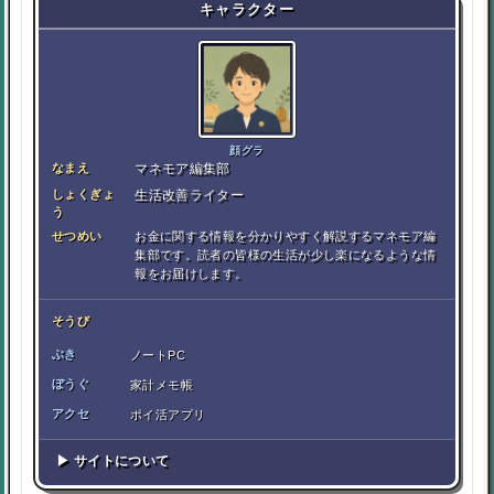
キャラクター
顔グラ
なまえ
マネモア編集部
しょくぎょ
生活改善ライター
う
せつめい
お金に関する情報を分かりやすく解説するマネモア編
集部です。読者の皆様の生活が少し楽になるような情
報をお届けします。
そうび
ぶき
ノートPC
ぼうぐ
家計メモ帳
アクセ
ポイ活アプリ
▶ サイトについて