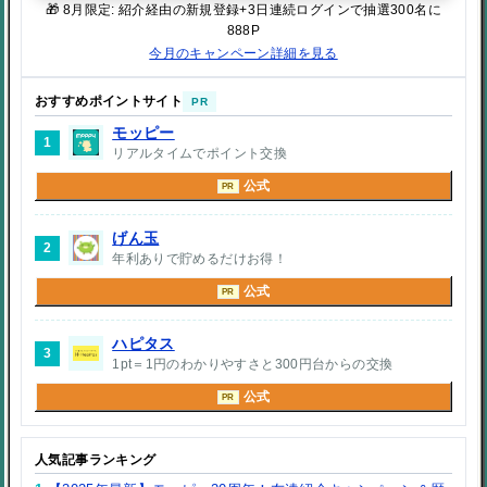
🎁 8月限定: 紹介経由の新規登録+3日連続ログインで抽選300名に
888P
今月のキャンペーン詳細を見る
おすすめポイントサイト
PR
モッピー
1
リアルタイムでポイント交換
公式
PR
げん玉
2
年利ありで貯めるだけお得！
公式
PR
ハピタス
3
1pt＝1円のわかりやすさと300円台からの交換
公式
PR
人気記事ランキング