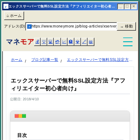
e
エックスサーバーで無料SSL設定方法『アフィリエイター初心者向け』 | マネモア
_
☐
✕
⌂ ホーム
アドレス(D)
e
https://www.moneymore.jp/blog-articles/xserver_ssl/
→ 移動
マネ
モア
💰
💡
💻
💳
📈
🏦
💎
🔗
📖
ホーム
ブログ記事一覧
エックスサーバーで無料SSL設定方法『アフィリエイター初心者向け』
エックスサーバーで無料SSL設定方法『アフ
ィリエイター初心者向け』
公開日: 2018/4/10
目次