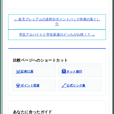
← 楽天プレミアムの送料分ポイントバック特典の落とし
穴
学生アルバイトと学生派遣のどっちがお得！？ →
比較ページへのショートカット
📊
🏦
証券口座
ネット銀行
💎
🔗
ポイント投資
公式リンク集
あなたに合ったガイド