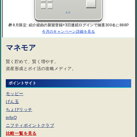
AD
🎁 8月限定: 紹介経由の新規登録+3日連続ログインで抽選300名に888P
今月のキャンペーン詳細を見る
マネモア
賢く貯めて、賢く増やす。
資産形成とポイ活の攻略メディア。
ポイントサイト
モッピー
げん玉
ちょびリッチ
infoQ
ニフティポイントクラブ
比較一覧を見る