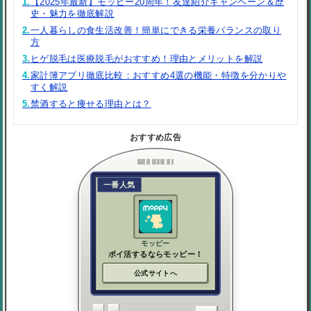
1.
【2025年最新】モッピー20周年！友達紹介キャンペーン＆歴
史・魅力を徹底解説
2.
一人暮らしの食生活改善！簡単にできる栄養バランスの取り
方
3.
ヒゲ脱毛は医療脱毛がおすすめ！理由とメリットを解説
4.
家計簿アプリ徹底比較：おすすめ4選の機能・特徴を分かりや
すく解説
5.
禁酒すると痩せる理由とは？
おすすめ広告
一番人気
モッピー
ポイ活するならモッピー！
公式サイトへ