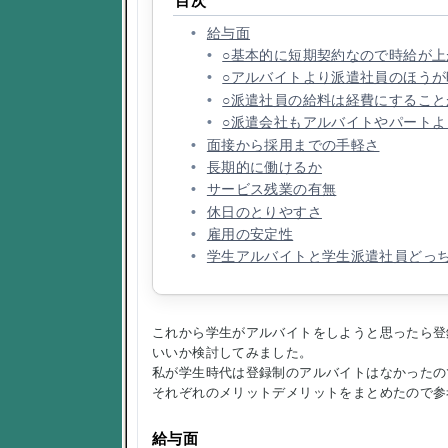
目次
給与面
○基本的に短期契約なので時給が上
○アルバイトより派遣社員のほう
○派遣社員の給料は経費にするこ
○派遣会社もアルバイトやパート
面接から採用までの手軽さ
長期的に働けるか
サービス残業の有無
休日のとりやすさ
雇用の安定性
学生アルバイトと学生派遣社員どっ
これから学生がアルバイトをしようと思ったら登
いいか検討してみました。
私が学生時代は登録制のアルバイトはなかったの
それぞれのメリットデメリットをまとめたので参
給与面