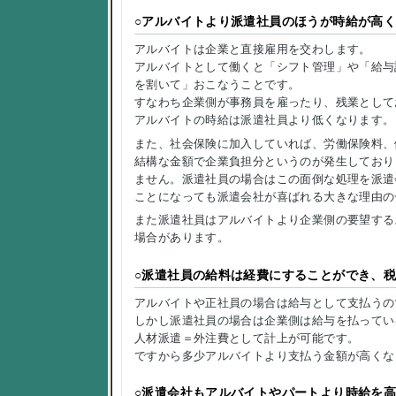
○アルバイトより派遣社員のほうが時給が高
アルバイトは企業と直接雇用を交わします。
アルバイトとして働くと「シフト管理」や「給与
を割いて」おこなうことです。
すなわち企業側が事務員を雇ったり、残業として
アルバイトの時給は派遣社員より低くなります。
また、社会保険に加入していれば、労働保険料、
結構な金額で企業負担分というのが発生しており
ません。派遣社員の場合はこの面倒な処理を派遣
ことになっても派遣会社が喜ばれる大きな理由の
また派遣社員はアルバイトより企業側の要望する
場合があります。
○派遣社員の給料は経費にすることができ、
アルバイトや正社員の場合は給与として支払うの
しかし派遣社員の場合は企業側は給与を払ってい
人材派遣＝外注費として計上が可能です。
ですから多少アルバイトより支払う金額が高くな
○派遣会社もアルバイトやパートより時給を