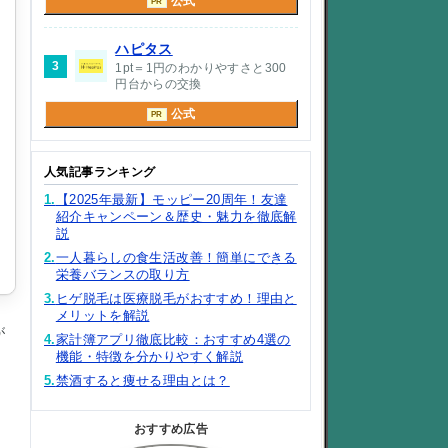
公式
PR
ハピタス
3
1pt＝1円のわかりやすさと300
円台からの交換
公式
PR
人気記事ランキング
1.
【2025年最新】モッピー20周年！友達
紹介キャンペーン＆歴史・魅力を徹底解
説
2.
一人暮らしの食生活改善！簡単にできる
栄養バランスの取り方
3.
ヒゲ脱毛は医療脱毛がおすすめ！理由と
メリットを解説
が
4.
家計簿アプリ徹底比較：おすすめ4選の
機能・特徴を分かりやすく解説
5.
禁酒すると痩せる理由とは？
おすすめ広告