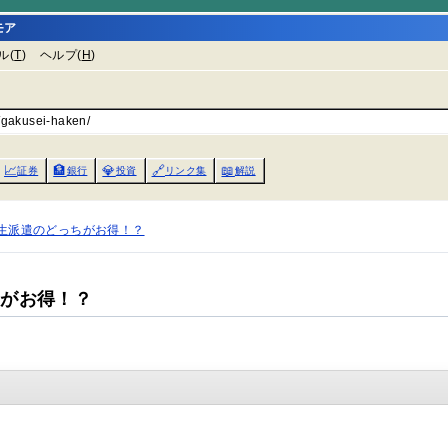
モア
ル(
T
)
ヘルプ(
H
)
/gakusei-haken/
📈
🏦
💎
🔗
📖
証券
銀行
投資
リンク集
解説
生派遣のどっちがお得！？
ちがお得！？