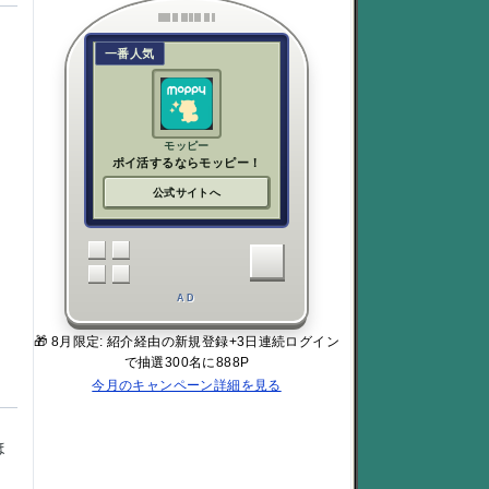
一番人気
モッピー
ポイ活するならモッピー！
公式サイトへ
AD
🎁 8月限定: 紹介経由の新規登録+3日連続ログイン
で抽選300名に888P
今月のキャンペーン詳細を見る
。
ほ