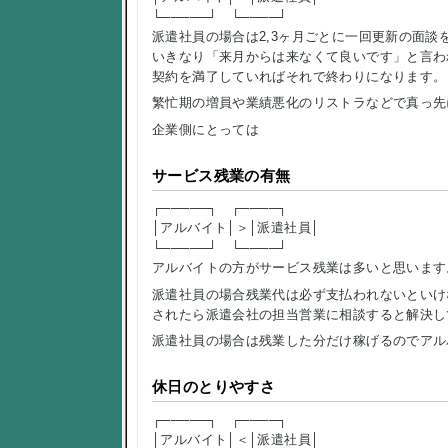
└─────┘ └────┘
派遣社員の場合は2,3ヶ月ごとに一回更新の面談
いきなり「来月からは来なくて良いです」と言わ
契約を満了していればそれで終わりになります。
繁忙期の増員や業績悪化のリストラなどで真っ先
企業側にとっては
サービス残業の有無
┌─────┐ ┌────┐
│アルバイト│＞│派遣社員│
└─────┘ └────┘
アルバイトの方がサービス残業は多いと思います
派遣社員の場合残業代は必ず支払われないといけ
されたら派遣会社の担当営業に相談すると解決し
派遣社員の場合は残業した分だけ稼げるのでアル
休日のとりやすさ
┌─────┐ ┌────┐
│アルバイト│＜│派遣社員│