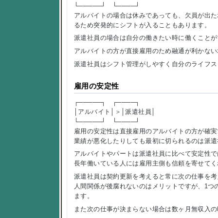
└─────┘ └────┘
アルバイトの場合は休みであっても、欠員が出た
るため突発的にシフトが入ることもあります。
派遣社員の場合は自分の働きたい時に働くことが
アルバイトの方が直接雇用のため融通が利かない
派遣社員はシフト管理がしやすく自分のライフス
雇用の安定性
┌─────┐ ┌────┐
│アルバイト│＞│派遣社員│
└─────┘ └────┘
雇用の安定性は直接雇用のアルバイトの方が確実
業績が悪化したりしても最初に切られるのは派遣
アルバイトやパートは派遣社員に比べて安定性で
長年働いている人には雇用主側も信頼を寄せてく
派遣社員は契約更新を考えると常に次の仕事を考
人間関係が後腐れないのはメリットですが、1つ
ます。
また次の仕事が決まらない場合は数ヶ月無収入の