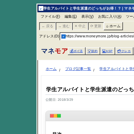
e
学生アルバイトと学生派遣のどっちがお得！？ | マネ
ファイル(
F
)
編集(
E
)
表示(
V
)
お気に入り(
A
)
ツー
← 戻る
→ 進む
✕ 中止
⟳ 更新
⌂ ホーム
アドレス(D)
e
https://www.moneymore.jp/blog-articles
マネ
モア
💰
💡
💻
💳
ポイ活
節約
ASP
クレカ
ホーム
ブログ記事一覧
学生アルバイトと学
学生アルバイトと学生派遣のどっ
公開日: 2018/3/29