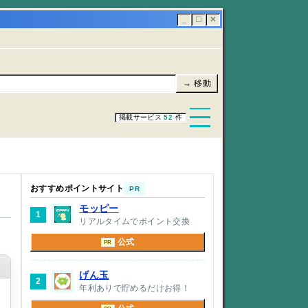
_
☐
✕
→ 移動
掲載サービス
52
件
おすすめポイントサイト
PR
モッピー
1
リアルタイムでポイント交換
公式
PR
げん玉
2
年利ありで貯めるだけお得！