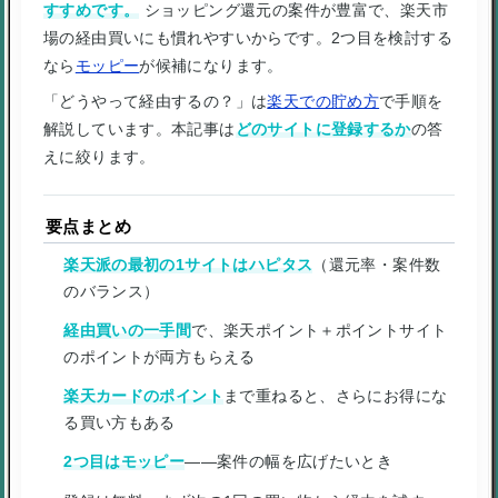
すすめです。
ショッピング還元の案件が豊富で、楽天市
場の経由買いにも慣れやすいからです。2つ目を検討する
なら
モッピー
が候補になります。
「どうやって経由するの？」は
楽天での貯め方
で手順を
解説しています。本記事は
どのサイトに登録するか
の答
えに絞ります。
要点まとめ
楽天派の最初の1サイトはハピタス
（還元率・案件数
のバランス）
経由買いの一手間
で、楽天ポイント＋ポイントサイト
のポイントが両方もらえる
楽天カードのポイント
まで重ねると、さらにお得にな
る買い方もある
2つ目はモッピー
——案件の幅を広げたいとき