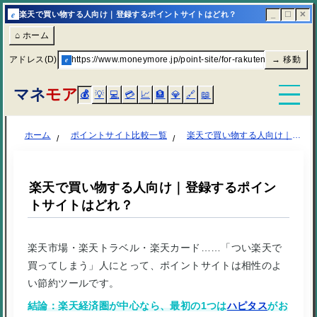
e
楽天で買い物する人向け｜登録するポイントサイトはどれ？
_
☐
✕
⌂ ホーム
アドレス(D)
e
https://www.moneymore.jp/point-site/for-rakuten-users/
→ 移動
マネ
モア
💰
💡
💻
💳
📈
🏦
💎
🔗
📖
ホーム
ポイントサイト比較一覧
楽天で買い物する人向け｜登録するポイントサイトはどれ？
楽天で買い物する人向け｜登録するポイン
トサイトはどれ？
楽天市場・楽天トラベル・楽天カード……「つい楽天で
買ってしまう」人にとって、ポイントサイトは相性のよ
い節約ツールです。
結論：楽天経済圏が中心なら、最初の1つは
ハピタス
がお