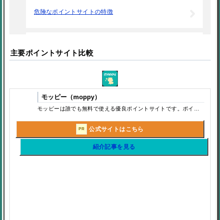
危険なポイントサイトの特徴
ポイントサイトの広告利用で気をつけること
主要ポイントサイト比較
ポイントサイトの稼ぎ方｜初心者でも失敗しない効率的なお小遣い
モッピー（moppy）
モッピーは誰でも無料で使える優良ポイントサイトです。ポイントサイト（お小遣いサイト）とはポイントを貯め、貯めたポイントを現金やギフトカードに変更できるサービスです。今回は老舗の「モッピー」について説明していこうと思います。
ポイントサイトは稼ぐよりは貯める、節約するツール
公式サイトはこちら
PR
ポイントサイトは楽天での購入で便利
紹介記事を見る
広告利用で気をつけること
ポイントサイトのお得なキャンペーン