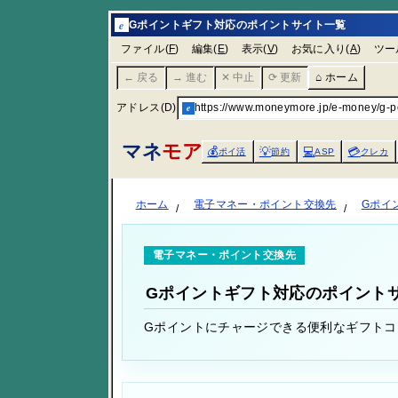
e
Gポイントギフト対応のポイントサイト一覧
ファイル(
F
)
編集(
E
)
表示(
V
)
お気に入り(
A
)
ツー
← 戻る
→ 進む
✕ 中止
⟳ 更新
⌂ ホーム
アドレス(D)
e
https://www.moneymore.jp/e-money/g-poi
マネ
モア
💰
💡
💻
💳
ポイ活
節約
ASP
クレカ
ホーム
電子マネー・ポイント交換先
Gポイ
電子マネー・ポイント交換先
Gポイントギフト対応のポイント
Gポイントにチャージできる便利なギフトコ