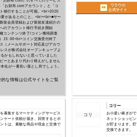
って『お財布.com』のすべてのサービス
ワラウの
る「お財布.comアカウント」と「コ
PR
公式サイト
行することが可能。<br>2020
要があるとのこと。<br><br>■サー
<br>新規会員登録および新規友達紹介の
モッピーへのアカウント移行手続き開始
利用・各種コンテンツ終了/コイン獲得調査
15: 00<br>コイン交換受付終了
のサービス（メールサポート対応及びアカウ
セレスが株式会社オープンキューブよ
なるかもしれないと思っていました
ピーとあまり代わり映えがしません
一本化が一番良い落とし所でしょう。
終的な情報は公式サイトをご覧
コリー
ーを募集するマーケティングサービス
お小遣い稼ぎができ
コリ
アンケート依頼が届き、回答するとポ
ネットショッピング
イントは、素敵な商品や現金と交換で
が貯まります。貯
交換できます。