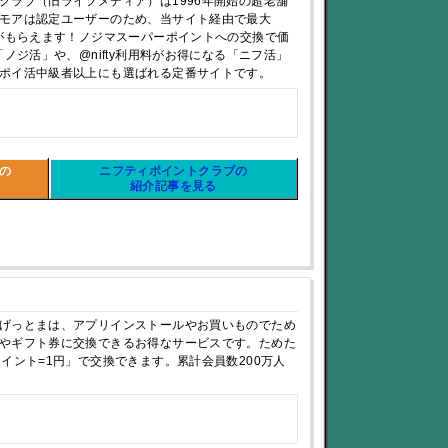
クラブ（旧ライフメディア）は1996年開始の超老舗
モアは認定ユーザーのため、当サイト経由で最大
典がもらえます！ノジマスーパーポイントへの交換で価
「ノジ活」や、@nifty利用料がお得になる「ニフ活」
ポイ活中級者以上にも選ばれる定番サイトです。
の
ニフティポイントクラブの
紹介記事を見る
げっとまは、アプリインストールやお買いものでため
やギフト券に交換できるお得なサービスです。ためた
ポイント=1円」で交換できます。累計会員数200万人