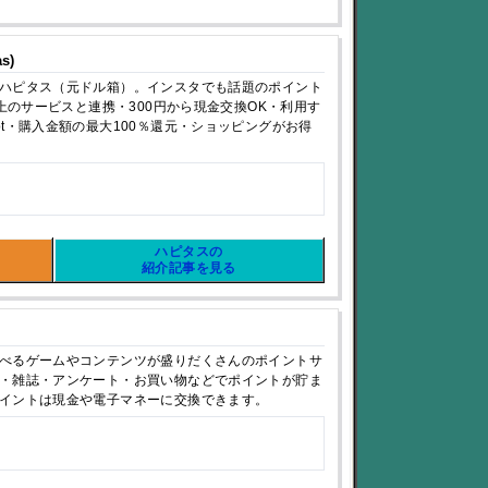
s)
ハピタス（元ドル箱）。インスタでも話題のポイント
以上のサービスと連携・300円から現金交換OK・利用す
pt・購入金額の最大100％還元・ショッピングがお得
ハピタスの
紹介記事を見る
べるゲームやコンテンツが盛りだくさんのポイントサ
・雑誌・アンケート・お買い物などでポイントが貯ま
イントは現金や電子マネーに交換できます。