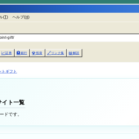
ル(
T
)
ヘルプ(
H
)
nt-gift/
📈
🏦
💎
🔗
📖
証券
銀行
投資
リンク集
解説
ントギフト
サイト一覧
ードです。