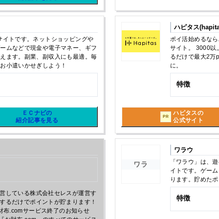
ハピタス(hapita
サイトです。ネットショッピングや
ポイ活始めるなら
ゲームなどで現金や電子マネー、ギフ
サイト。 3000
貰えます。副業、副収入にも最適。毎
るだけで最大2万
ンお小遣いかせぎしよう！
に。
特徴
ＥＣナビの
ハピタスの
PR
紹介記事を見る
公式サイト
ワラウ
「ワラウ」は、遊
ワラ
イトです。ゲーム
ります。貯めたポ
営している株式会社セレスが運営す
特徴
するだけでポイントが貯まります！
>【重要】お財布.comサービス終了のお知らせ