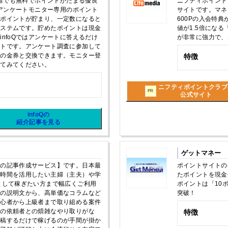
で誰でも無料でポイントがたまる優良
ニフティポイント
はアンケートモニター専用のポイント
サイトです。マネ
とポイントが貯まり、一定数になると
600Pの入会特
システムです。貯めたポイントは現金
値が1.5倍になる
nfoQではアンケートに答えるだけ
が非常に強力で、
イトです。アンケート調査に参加して
等の金券と交換できます。モニター登
特徴
してみてください。
ニフティポイントクラブ
PR
公式サイト
infoQの
紹介記事を見る
ゲットマネー
級の記事作成サービス】です。日本最
ポイントサイトの
の時間を活用したい主婦（主夫）や学
たポイントを現金
として稼ぎたい方まで幅広くご利用
ポイントは「10
語の説明文から、高単価なコラムなど
突破！
初心者から上級者まで取り組める案件
での依頼者との煩雑なやり取りがな
特徴
投稿するだけで稼げるのが手間が掛か