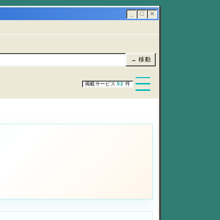
_
☐
✕
→ 移動
掲載サービス
52
件