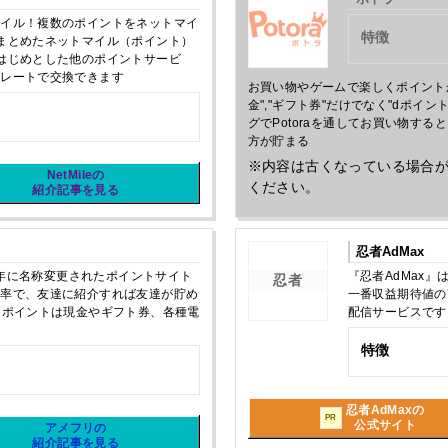
マイル！複数のポイントをネットマイ
特徴
まとめたネットマイル（ポイント）
はじめとした他のポイントサービ
なレートで交換できます
お買い物やゲームで楽しくポイント
金","ギフト券"だけでなく"dポイ
グでPotoraを通してお買い物する
方が貯まる
※内容は古くなっている場合
NetMileの
ください。
紹介記事を見る
忍者AdMax
20年に名称変更されたポイントサイト
『忍者AdMax
忍者
元率で、友達に紹介すれば友達が貯め
一番収益期待値の
たポイントは現金やギフト券、各種電
配信サービスです
特徴
忍者AdMaxの
PR
公式サイト
アメフリの
紹介記事を見る