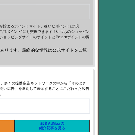
が貯まるポイントサイト。稼いだポイントは"現
ント","Tポイント"にも交換できます！いつものショッピン
とショッピングサイトのポイントとPotoraポイントの両
があります。最終的な情報は公式サイトをご覧
』は、多くの提携広告ネットワークの中から「そのとき
高い広告」を選別して表示することにこだわった広告
。
忍者AdMaxの
紹介記事を見る