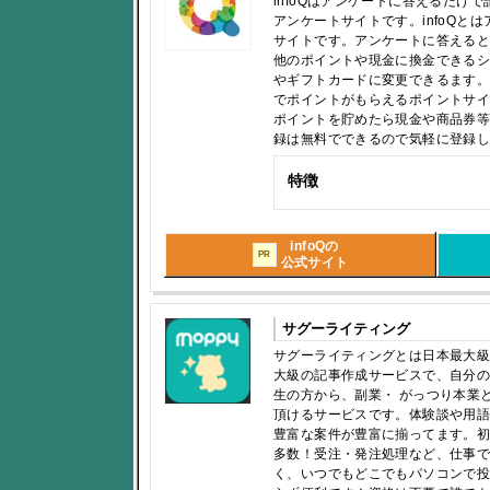
infoQはアンケートに答えるだけ
アンケートサイトです。infoQと
サイトです。アンケートに答える
他のポイントや現金に換金できる
やギフトカードに変更できるます。i
でポイントがもらえるポイントサ
ポイントを貯めたら現金や商品券
録は無料でできるので気軽に登録
特徴
infoQの
PR
公式サイト
サグーライティング
サグーライティングとは日本最大
大級の記事作成サービスで、自分
生の方から、副業・ がっつり本業
頂けるサービスです。体験談や用
豊富な案件が豊富に揃ってます。
多数！受注・発注処理など、仕事
く、いつでもどこでもパソコンで