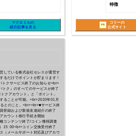
特徴
マクロミルの
コリーの
PR
紹介記事を見る
公式サイト
営している株式会社セレスが運営す
するだけでポイントが貯まります！
'>【重要】モバトクサービス終了のお知らせ<br>
て『モバトク』のすべてのサービスが終了
モバトクアカウント」と「ポイント」
ことが可能。<br>2020年01月
るとのこと。<br><br>■サービス終
>新規会員登録および新規友達紹介の終了
ピーへのアカウント移行手続き開始
利用・各種コンテンツ終了/コイン獲得調査
15: 00<br>コイン交換受付終了
のサービス（メールサポート対応及びアカウ