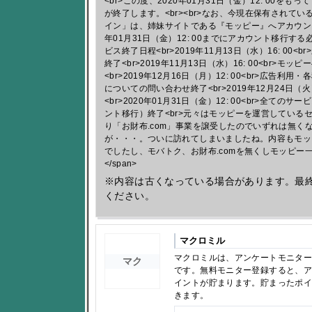
<br>この度、2020年01月31日（金）12: 00をも
が終了します。<br><br>なお、今現在保有されてい
イン」は、姉妹サイトである『モッピー』へアカウント移
年01月31日（金）12: 00までにアカウント移行する必
ビス終了日程<br>2019年11月13日（水）16: 00
終了<br>2019年11月13日（水）16: 00<br>
<br>2019年12月16日（月）12: 00<br>広告
についての問い合わせ終了<br>2019年12月24日（火）
<br>2020年01月31日（金）12: 00<br>全て
ント移行）終了<br>元々はモッピーを運営している
り「お財布.com」事業を譲受したのでいずれは無く
が・・・。ついに訪れてしまいましたね。内容もモッ
でしたし、モバトク、お財布.comを無くしモッピー
</span>
※内容は古くなっている場合があります。最
ください。
マクロミル
マクロミルは、アンケートモニタ
マク
です。無料モニター登録すると、
イントが貯まります。貯まったポ
きます。